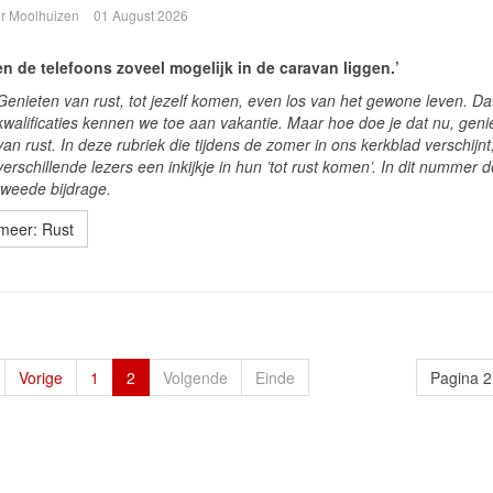
r Moolhuizen
01 August 2026
en de telefoons zoveel mogelijk in de caravan liggen.’
Genieten van rust, tot jezelf komen, even los van het gewone leven. Da
kwalificaties kennen we toe aan vakantie. Maar hoe doe je dat nu, geni
van rust. In deze rubriek die tijdens de zomer in ons kerkblad verschijn
verschillende lezers een inkijkje in hun ’tot rust komen’. In dit nummer 
tweede bijdrage.
meer: Rust
Vorige
1
2
Volgende
Einde
Pagina 2