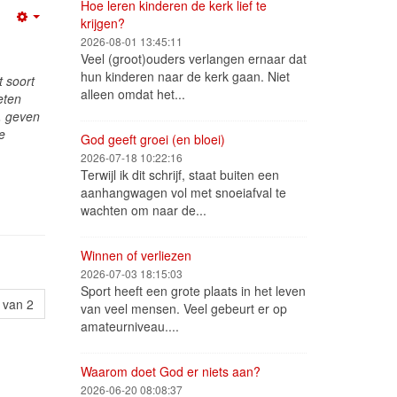
Hoe leren kinderen de kerk lief te
krijgen?
Empty
2026-08-01 13:45:11
Veel (groot)ouders verlangen ernaar dat
hun kinderen naar de kerk gaan. Niet
t soort
alleen omdat het...
eten
t, geven
de
God geeft groei (en bloei)
2026-07-18 10:22:16
Terwijl ik dit schrijf, staat buiten een
aanhangwagen vol met snoeiafval te
wachten om naar de...
Winnen of verliezen
2026-07-03 18:15:03
Sport heeft een grote plaats in het leven
 van 2
van veel mensen. Veel gebeurt er op
amateurniveau....
Waarom doet God er niets aan?
2026-06-20 08:08:37