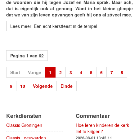
de woorden die hij tegen Jozef en Maria sprak. Maar ach,
dat is eigenlijk ook al genoeg. Want in het kleine glimpje
dat we van zijn leven opvangen geeft hij ons al zóveel mee.
Lees meer: Een echt kerstfeest in de tempel
Pagina 1 van 62
Start
Vorige
1
2
3
4
5
6
7
8
9
10
Volgende
Einde
Kerkdiensten
Commentaar
Classis Groningen
Hoe leren kinderen de kerk
lief te krijgen?
Classis Leeuwarden
2026-08-01 13:45:11