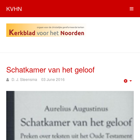
KVHN
Schatkamer van het geloof
D. J. Steensma
03 June 2016
Emp