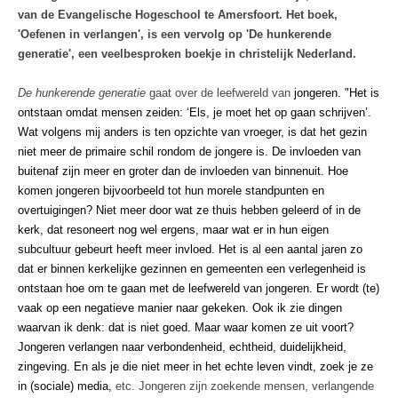
van de Evangelische Hogeschool te Amersfoort. Het boek,
'Oefenen in verlangen', is een
vervolg op 'De hunkerende
generatie', een veelbesproken boekje in christelijk Nederland.
De hunkerende generatie
gaat over de leefwereld van
jongeren. "Het is
ontstaan omdat mensen zeiden: ‘Els, je moet het op gaan schrijven’.
Wat volgens mij anders is ten opzichte van vroeger, is dat het gezin
niet meer de primaire schil rondom de jongere is. De invloeden van
buitenaf zijn meer en groter dan de invloeden van binnenuit. Hoe
komen jongeren bijvoorbeeld tot hun morele standpunten en
overtuigingen? Niet meer door wat ze thuis hebben geleerd of in de
kerk, dat resoneert nog wel ergens, maar wat er in hun eigen
subcultuur gebeurt heeft meer invloed. Het is al een aantal jaren zo
dat er binnen kerkelijke gezinnen en gemeenten een verlegenheid is
ontstaan hoe om te gaan met de leefwereld van jongeren. Er wordt (te)
vaak op een negatieve manier naar gekeken. Ook ik zie dingen
waarvan ik denk: dat is niet goed. Maar waar komen ze uit voort?
Jongeren verlangen naar verbondenheid, echtheid, duidelijkheid,
zingeving. En als je die niet meer in het echte leven vindt, zoek je ze
in (sociale) media,
etc. Jongeren zijn zoekende mensen, verlangende