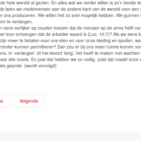
e hele wereld al gezien. En alles wat we verder willen is zo’n beetje t
s laten we medemensen aan de andere kant van de wereld voor een 
or ons produceren. We willen het zo snel mogelijk hebben. We gunnen
t om te verlangen.
er eens eerlijker op zouden toezien dat de mensen op de arme helft va
het loon ontvangen dat de arbeider waard is (Luc. 10:7)? Als we eens b
zijn meer te betalen voor ons eten en voor onze kleding en spullen, w
minder kunnen permitteren? Dan zou er bij ons meer ruimte komen vo
ns. In ‘verlangen’ zit het woord ‘lang’, het heeft te maken met wachten
naar iets moois. En juist dat hebben we zo nodig. Juist dat maakt onze 
ies gaande. (wordt vervolgd)
ge
Volgende