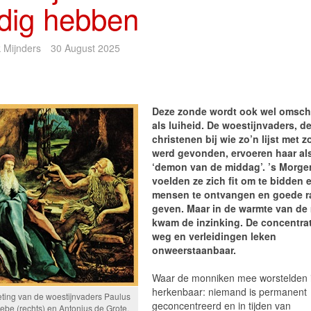
dig hebben
 Mijnders
30 August 2025
Deze zonde wordt ook wel omsch
als luiheid. De woestijnvaders, de
christenen bij wie zo’n lijst met 
werd gevonden, ervoeren haar al
‘demon van de middag’. ’s Morge
voelden ze zich fit om te bidden
mensen te ontvangen en goede r
geven. Maar in de warmte van de
kwam de inzinking. De concentra
weg en verleidingen leken
onweerstaanbaar.
Waar de monniken mee worstelden 
herkenbaar: niemand is permanent
ting van de woestijnvaders Paulus
geconcentreerd en in tijden van
ebe (rechts) en Antonius de Grote.