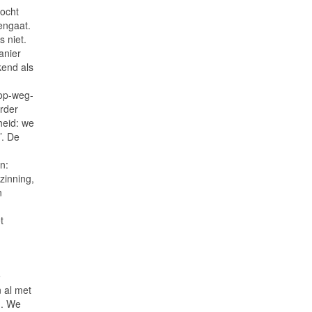
tocht
engaat.
s niet.
anier
kend als
 op-weg-
erder
heid: we
’. De
n:
zinning,
n
t
e
n al met
n. We