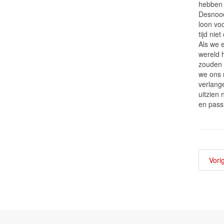
hebben d
Desnood
loon vo
tijd nie
Als we 
wereld 
zouden 
we ons 
verlange
uitzien 
en pass
Vori