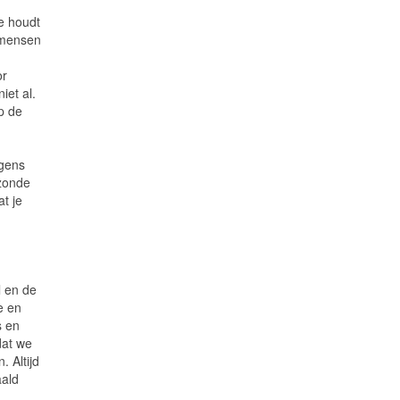
ze houdt
r mensen
or
iet al.
op de
rgens
 zonde
at je
l en de
e en
s en
dat we
. Altijd
aald