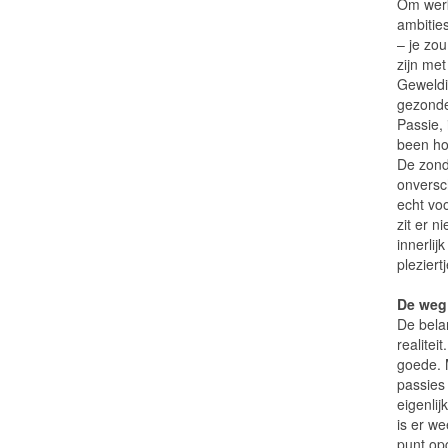
Om werk
ambities
– je zou
zijn met
Geweldi
gezonde 
Passie, 
been ho
De zon
onversch
echt voo
zit er n
innerlij
pleziert
De weg 
De belan
realite
goede. 
passies 
eigenlij
is er w
punt op