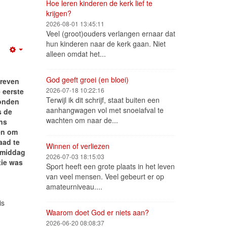
Hoe leren kinderen de kerk lief te
krijgen?
2026-08-01 13:45:11
Veel (groot)ouders verlangen ernaar dat
hun kinderen naar de kerk gaan. Niet
alleen omdat het...
Empty
God geeft groei (en bloei)
reven
2026-07-18 10:22:16
 eerste
Terwijl ik dit schrijf, staat buiten een
zonden
aanhangwagen vol met snoeiafval te
s de
wachten om naar de...
ns
 en om
aad te
Winnen of verliezen
 middag
2026-07-03 18:15:03
tie was
Sport heeft een grote plaats in het leven
van veel mensen. Veel gebeurt er op
amateurniveau....
is
Waarom doet God er niets aan?
2026-06-20 08:08:37