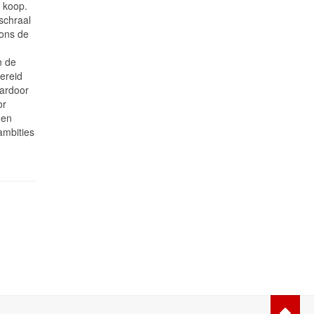
e koop.
schraal
 ons de
n de
ereid
aardoor
or
 en
ambities