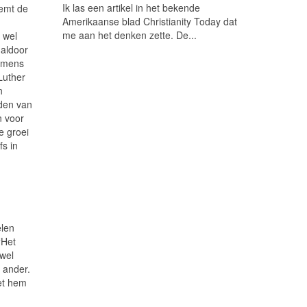
Ik las een artikel in het bekende
emt de
Amerikaanse blad Christianity Today dat
me aan het denken zette. De...
 wel
 aldoor
n mens
Luther
n
oden van
n voor
e groei
fs in
elen
‘Het
 wel
 ander.
met hem