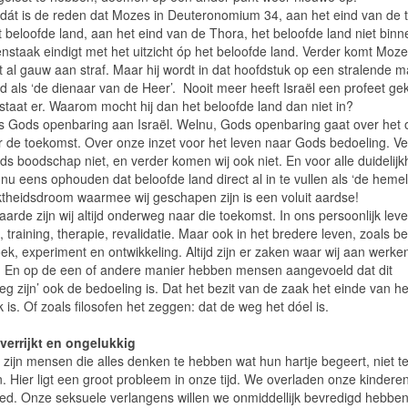
 dát is de reden dat Mozes in Deuteronomium 34, aan het eind van de 
t beloofde land, aan het eind van de Thora, het beloofde land niet binn
enstaak eindigt met het uitzicht óp het beloofde land. Verder komt Moze
 al gauw aan straf. Maar hij wordt in dat hoofdstuk op een stralende m
d als ‘de dienaar van de Heer’.
Nooit meer heeft Israël een profeet ge
staat er. Waarom mocht hij dan het beloofde land dan niet in?
s Gods openbaring aan Israël. Welnu, Gods openbaring gaat over het
ar de toekomst. Over onze inzet voor het leven naar Gods bedoeling. V
s boodschap niet, en verder komen wij ook niet. En voor alle duidelijk
u eens ophouden dat beloofde land direct al in te vullen als ‘de hemel
theidsdroom waarmee wij geschapen zijn is een voluit aardse!
aarde zijn wij altijd onderweg naar die toekomst. In ons persoonlijk leve
 training, therapie, revalidatie. Maar ook in het bredere leven, zoals be
k, experiment en ontwikkeling. Altijd zijn er zaken waar wij aan werke
 En op de een of andere manier hebben mensen aangevoeld dat dit
g zijn’ ook de bedoeling is. Dat het bezit van de zaak het einde van he
is. Of zoals filosofen het zeggen: dat de weg het dóel is.
 verrijkt en ongelukkig
zijn mensen die alles denken te hebben wat hun hartje begeert, niet t
. Hier ligt een groot probleem in onze tijd. We overladen onze kindere
ed. Onze seksuele verlangens willen we onmiddellijk bevredigd hebbe