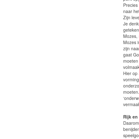
Precies
naar he
Zijn lev
Je denkt
geteken
Mozes, 
Mozes i
zijn na
gaat God
moeten n
volmaak
Hier op 
vorming,
onderzoe
moeten.
‘onderwe
vermaak 
Rijk en
Daarom 
benijden
speelgo