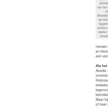
Schild
van het 
Un
Woestij
de der
Egypte
eerste c
steden 
woest
nieuwe i
en bloei
een van
Als het
Acedia
–
onversch
Holocau
toekeke
tegenove
betrokk
Maar bi
of haar 