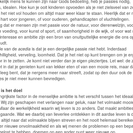
elijk mens te kunnen zijn naar Gods bedoeling, heb je passies nodig,
, idealen. Hoe kun je ooit kinderen opvoeden als je niet zielsveel van 
 het niet vol houden om altijd maar weer klaar te staan. Heerlijk dat e
 hart voor jongeren, of voor ouderen, gehandicapten of vluchtelingen.
g dat er mensen zijn met passie voor de natuur, voor dierenwelzijn, vo
voeding, voor kunst of sport, of saamhorigheid in de wijk, of voor wat n
interesse en ambitie zijn een bron van onuitputtelijke energie die ons 
udt.
de van de
acedia
is dat je een dergelijke passie niet hebt. Inderdaad
illigheid, verveling, loomheid. Dat je het niet op kunt brengen om je e
r in te zetten. Je komt niet verder dan je eigen pleziertjes. Let wel: de
iet in dat je genieten kunt van lekker eten of van een mooie reis, maar d
k leeg bent, dat je nergens meer naar streeft, zodat op den duur ook de
jes je niet meer kunnen bevredigen.
is het doel
grijkste factor in de menselijke ambitie is het verschil tussen het ideaa
it. Wij zijn geschapen met verlangen naar geluk, naar het volmaakt mooi
Maar de werkelijkheid waarin wij leven is zo anders. Dat maakt ambitie
gaande. Wat we daarbij van lieverlee ontdekken in dit aardse leven is 
k altijd naar dat volmaakte blijven streven en het nooit helemaal bereiken
eer nieuwe onvolmaaktheid en als wij menen de problemen op een bep
gelost te hebben, doemen op een ander punt weer nieuwe op.