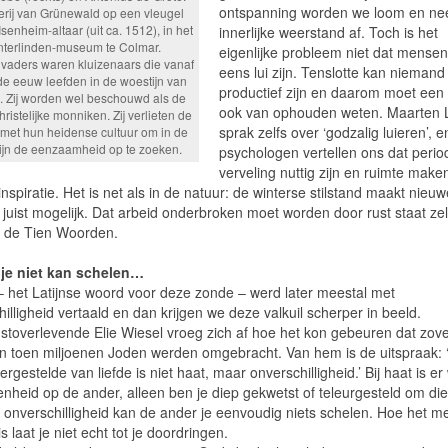
ontspanning worden we loom en ne
erij van Grünewald op een vleugel
Isenheim-altaar (uit ca. 1512), in het
innerlijke weerstand af. Toch is het
terlinden-museum te Colmar.
eigenlijke probleem niet dat mensen
nvaders waren kluizenaars die vanaf
eens lui zijn. Tenslotte kan niemand
de eeuw leefden in de woestijn van
productief zijn en daarom moet ee
. Zij worden wel beschouwd als de
ook van ophouden weten. Maarten 
hristelijke monniken. Zij verlieten de
sprak zelfs over ‘godzalig luieren’, e
met hun heidense cultuur om in de
ijn de eenzaamheid op te zoeken.
psychologen vertellen ons dat peri
verveling nuttig zijn en ruimte make
nspiratie. Het is net als in de natuur: de winterse stilstand maakt nieuw
 juist mogelijk. Dat arbeid onderbroken moet worden door rust staat zel
 de Tien Woorden.
 je niet kan schelen…
 het Latijnse woord voor deze zonde – werd later meestal met
illigheid vertaald en dan krijgen we deze valkuil scherper in beeld.
stoverlevende Elie Wiesel vroeg zich af hoe het kon gebeuren dat zov
n toen miljoenen Joden werden omgebracht. Van hem is de uitspraak: 
rgestelde van liefde is niet haat, maar onverschilligheid.’ Bij haat is er
enheid op de ander, alleen ben je diep gekwetst of teleurgesteld om die
j onverschilligheid kan de ander je eenvoudig niets schelen. Hoe het 
is laat je niet echt tot je doordringen.