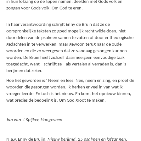
in hun lofzang op de lippen namen, deelden met Gods volk en
zongen voor Gods volk. Om God te eren.
In haar verantwoording schrijft Enny de Bruin dat ze de
oorspronkelijke teksten zo goed mogelijk recht wilde doen, niet
door delen van de psalmen samen te vatten of door er theologische
gedachten in te verwerken, maar gewoon terug naar de oude
woorden en die zo weergeven dat ze vandaag gezongen kunnen
worden. De Bruin heeft zichzelf daarmee geen eenvoudige taak
toegedacht, want – schrijft ze – als vertalen al verraden is, dan is
berijmen dat zeker.
Hoe het geworden is? Neem en lees. Nee, neem en zing, en proef de
woorden die gezongen worden. Ik herken er veel in van wat ik
vroeger leerde. En toch is het nieuw. En komt het opnieuw binnen,
wat precies de bedoeling is. Om God groot te maken.
Jan van ’t Spijker, Hoogeveen
N.a.v. Enny de Bruijn,
Nieuw berijmd. 25 psalmen en lofzangen
,