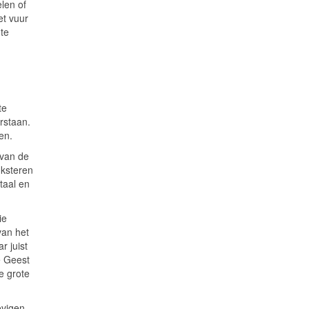
elen of
et vuur
 te
te
rstaan.
en.
 van de
nksteren
taal en
ie
van het
r juist
e Geest
e grote
vigen.