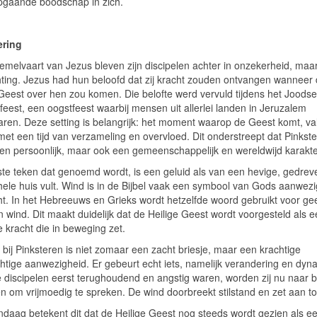
pgaande boodschap in zich.
ering
emelvaart van Jezus bleven zijn discipelen achter in onzekerheid, maar
ting. Jezus had hun beloofd dat zij kracht zouden ontvangen wanneer
 Geest over hen zou komen. Die belofte werd vervuld tijdens het Joodse
feest, een oogstfeest waarbij mensen uit allerlei landen in Jeruzalem
aren. Deze setting is belangrijk: het moment waarop de Geest komt, val
et een tijd van verzameling en overvloed. Dit onderstreept dat Pinkste
een persoonlijk, maar ook een gemeenschappelijk en wereldwijd karakte
ste teken dat genoemd wordt, is een geluid als van een hevige, gedrev
 hele huis vult. Wind is in de Bijbel vaak een symbool van Gods aanwez
ht. In het Hebreeuws en Grieks wordt hetzelfde woord gebruikt voor gee
 wind. Dit maakt duidelijk dat de Heilige Geest wordt voorgesteld als e
 kracht die in beweging zet.
bij Pinksteren is niet zomaar een zacht briesje, maar een krachtige
htige aanwezigheid. Er gebeurt echt iets, namelijk verandering en dyn
 discipelen eerst terughoudend en angstig waren, worden zij nu naar b
 om vrijmoedig te spreken. De wind doorbreekt stilstand en zet aan tot
ndaag betekent dit dat de Heilige Geest nog steeds wordt gezien als e