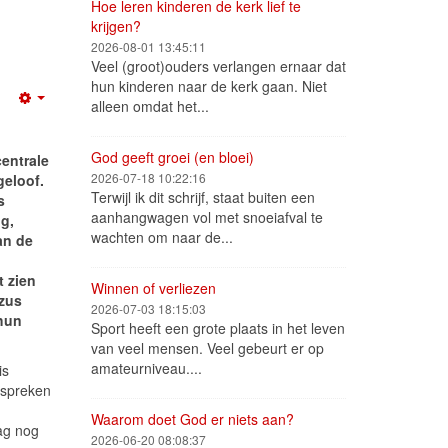
Hoe leren kinderen de kerk lief te
krijgen?
2026-08-01 13:45:11
Veel (groot)ouders verlangen ernaar dat
hun kinderen naar de kerk gaan. Niet
alleen omdat het...
Empty
God geeft groei (en bloei)
centrale
2026-07-18 10:22:16
geloof.
Terwijl ik dit schrijf, staat buiten een
s
aanhangwagen vol met snoeiafval te
g,
wachten om naar de...
an de
t zien
Winnen of verliezen
ezus
2026-07-03 18:15:03
 hun
Sport heeft een grote plaats in het leven
van veel mensen. Veel gebeurt er op
amateurniveau....
is
 spreken
Waarom doet God er niets aan?
ag nog
2026-06-20 08:08:37