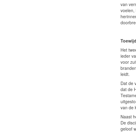
van ver
voelen,
herinner
doorbre
Toewij
Het twee
ieder v
voor zu
branden
leidt.
Dat de v
dat de 
Testame
uitgesto
van de 
Naast h
De disc
geloof w