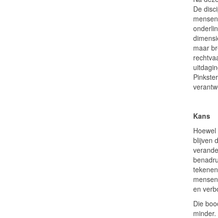
De disc
mensen 
onderli
dimensie
maar br
rechtvaa
uitdagin
Pinkste
verantw
Kans
Hoewel 
blijven
verander
benadru
tekenen
mensen u
en verb
Die boo
minder.