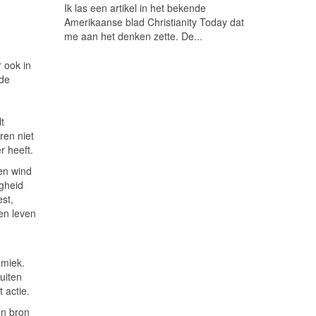
Ik las een artikel in het bekende
Amerikaanse blad Christianity Today dat
me aan het denken zette. De...
 ook in
 de
t
ren niet
r heeft.
en wind
igheid
st,
en leven
amiek.
uiten
 actie.
en bron