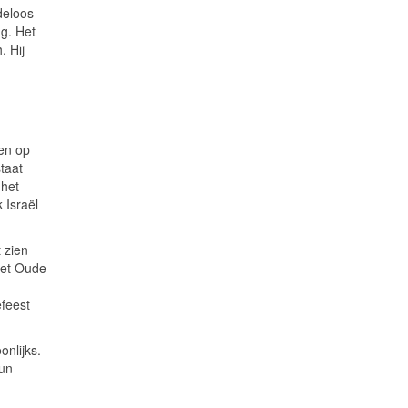
deloos
ng. Het
. Hij
 en op
taat
 het
 Israël
 zien
het Oude
efeest
onlijks.
Hun