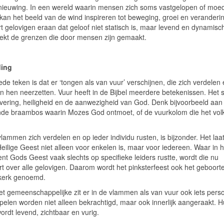
nieuwing. In een wereld waarin mensen zich soms vastgelopen of moe
 kan het beeld van de wind inspireren tot beweging, groei en veranderi
t gelovigen eraan dat geloof niet statisch is, maar levend en dynamisch
ekt de grenzen die door mensen zijn gemaakt.
ding
de teken is dat er ‘tongen als van vuur’ verschijnen, die zich verdelen
an hen neerzetten. Vuur heeft in de Bijbel meerdere betekenissen. Het s
ivering, heiligheid en de aanwezigheid van God. Denk bijvoorbeeld aan
de braambos waarin Mozes God ontmoet, of de vuurkolom die het volk
lammen zich verdelen en op ieder individu rusten, is bijzonder. Het laat
Heilige Geest niet alleen voor enkelen is, maar voor iedereen. Waar in 
nt Gods Geest vaak slechts op specifieke leiders rustte, wordt die nu
rt over alle gelovigen. Daarom wordt het pinksterfeest ook het geboort
kerk genoemd.
et gemeenschappelijke zit er in de vlammen als van vuur ook iets perso
ipelen worden niet alleen bekrachtigd, maar ook innerlijk aangeraakt. 
ordt levend, zichtbaar en vurig.