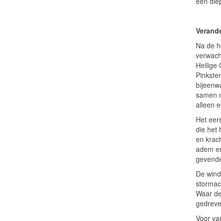
een die
Verand
Na de h
verwach
Heilige
Pinkster
bijeenw
samen m
alleen 
Het eer
die het
en krac
adem en
gevende
De wind 
stormac
Waar de
gedreven
Voor va