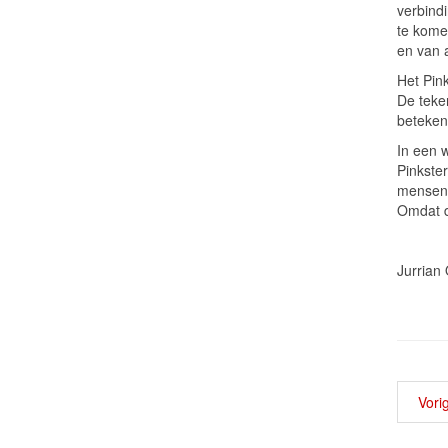
verbind
te komen
en van a
Het Pin
De teke
beteken
In een 
Pinkster
mensen 
Omdat d
Jurrian
Vori