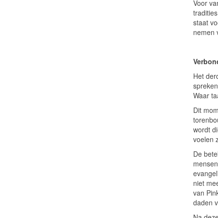
Voor van
traditie
staat v
nemen v
Verbon
Het der
spreken
Waar ta
Dit mom
torenbou
wordt d
voelen 
De betek
mensen 
evangeli
niet mee
van Pin
daden v
Na deze