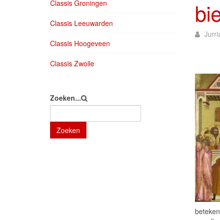
Classis Groningen
bi
Classis Leeuwarden
Jurr
Classis Hoogeveen
Classis Zwolle
Zoeken...
Zoeken
beteken