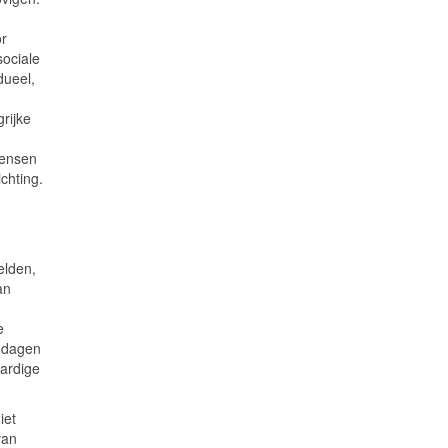
r
sociale
dueel,
grijke
mensen
chting.
elden,
an
e
e dagen
aardige
iet
van