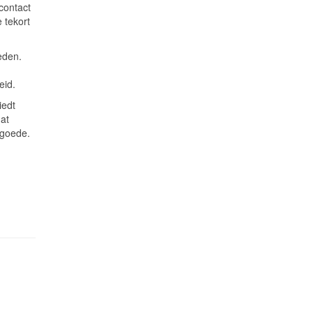
contact
 tekort
eden.
eid.
iedt
dat
 goede.