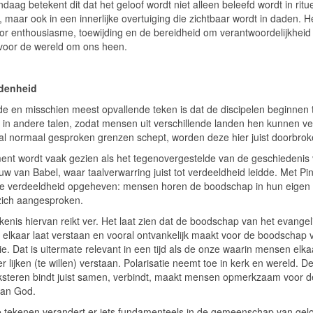
daag betekent dit dat het geloof wordt niet alleen beleefd wordt in ritu
s, maar ook in een innerlijke overtuiging die zichtbaar wordt in daden. H
oor enthousiasme, toewijding en de bereidheid om verantwoordelijkheid
oor de wereld om ons heen.
denheid
de en misschien meest opvallende teken is dat de discipelen beginnen 
 in andere talen, zodat mensen uit verschillende landen hen kunnen ve
al normaal gesproken grenzen schept, worden deze hier juist doorbrok
ent wordt vaak gezien als het tegenovergestelde van de geschiedenis
w van Babel, waar taalverwarring juist tot verdeeldheid leidde. Met Pi
ie verdeeldheid opgeheven: mensen horen de boodschap in hun eigen 
zich aangesproken.
enis hiervan reikt ver. Het laat zien dat de boodschap van het evangel
elkaar laat verstaan en vooral ontvankelijk maakt voor de boodschap 
e. Dat is uitermate relevant in een tijd als de onze waarin mensen elkaa
r lijken (te willen) verstaan. Polarisatie neemt toe in kerk en wereld. D
ksteren bindt juist samen, verbindt, maakt mensen opmerkzaam voor d
an God.
 tekenen verandert er iets fundamenteels in de gemeenschap van gelo