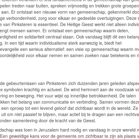
ipelen treden naar buiten, spreken vrijmoedig en trekken grote groepen
aan. Er ontstaat een nieuwe vorm van gemeenschap, gekenmerkt doo
nge verbondenheid, zorg voor elkaar en gedeelde overtuigingen. Deze 
 van Pinksteren is essentieel. De Heilige Geest werkt niet alleen indivi
engt mensen samen. Er ontstaat een gemeenschap waarin delen,
rdigheid en solidariteit centraal staan. Ook vandaag blijft dit een belan
g. In een tijd waarin individualisme sterk aanwezig is, biedt het
revangelie een serieus alternatief: een visie op gemeenschap waarin 
oordelijkheid voor elkaar nemen en samen zoeken naar betekenis en ri
de gebeurtenissen van Pinksteren zich duizenden jaren geleden afspe
 de symbolen krachtig en actueel. De wind herinnert aan de noodzaak v
ing en beweging. Het vuur wijst op innerlijke betrokkenheid. De talen
kken het belang van communicatie en verbinding. Samen vormen dez
 een oproep tot een levend geloof dat zichtbaar wordt in de wereld. Z
it om niet passief te blijven, maar actief bij te dragen aan een rechtv
onden samenleving door de kracht van de Geest.
dschap was toen in Jeruzalem hard nodig en vandaag in onze wereld n
 Een geweldige kans voor de gemeente om zichtbaar te zijn als plaats 