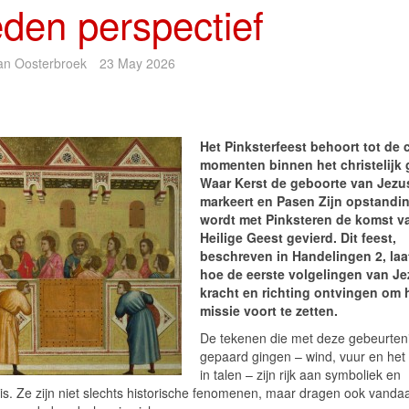
eden perspectief
ian Oosterbroek
23 May 2026
Het Pinksterfeest behoort tot de 
momenten binnen het christelijk 
Waar Kerst de geboorte van Jezu
markeert en Pasen Zijn opstandin
wordt met Pinksteren de komst v
Heilige Geest gevierd. Dit feest,
beschreven in Handelingen 2, laa
hoe de eerste volgelingen van J
kracht en richting ontvingen om
missie voort te zetten.
De tekenen die met deze gebeurten
gepaard gingen – wind, vuur en het
in talen – zijn rijk aan symboliek en
is. Ze zijn niet slechts historische fenomenen, maar dragen ook vanda