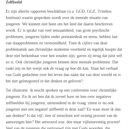
Zelfbeeld
Er zijn allerlei rapporten beschikbaar (o.a. GGD, GGZ, Trimbos
Instituut) waarin gesproken wordt over de mentale situatie van
jongeren. We kunnen niet heen om het leed dat daarin beschreven
wordt. Er is sprake van veel eenzaamheid, van grote psychische
problemen, jongeren lijden onder prestatiedruk en stress, hebben last
van slaapproblemen en vermoeidheid. Toen ik cijfers van deze
problematiek aan christelijke studenten voorhield en tegelijk hoopte dat
deze niet herkenbaar voor hen zouden zijn, gaven zij terug dat juist wél
zo is. Ook christelijke jongeren kennen deze mentale problemen. Dat
raakt mij en het werpt ook de vraag op hoe dit kan. Staat het verhaal
van Gods gedachten over het leven dan náást dat van deze wereld en is
het niet geïntegreerd in het denken en geloven?
Ter illustratie: ik mocht spreken op een conferentie voor christelijke
jongeren. En ik zei hen dat ik zoveel hoor en lees over negatieve
zelfbeelden bij jongeren, uitmondend in de vraag: zitten er nu ook
jongeren met een negatief zelfbeeld in deze zaal? En waar moet ik dan
aan denken? Is dat vijf, tien of misschien wel twintig procent van de
aanwezigen hier? Het antwoord was: doe maar vijfenzeventig procent!
Veel van de jongeren die vertrouwd zijn met Gods woorden, die