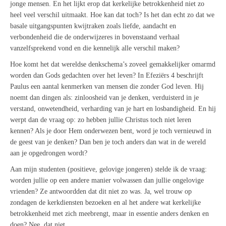
jonge mensen. En het lijkt erop dat kerkelijke betrokkenheid niet zo
heel veel verschil uitmaakt. Hoe kan dat toch? Is het dan echt zo dat we
basale uitgangspunten kwijtraken zoals liefde, aandacht en
verbondenheid die de onderwijzeres in bovenstaand verhaal
vanzelfsprekend vond en die kennelijk alle verschil maken?
Hoe komt het dat wereldse denkschema’s zoveel gemakkelijker omarmd
worden dan Gods gedachten over het leven? In Efeziërs 4 beschrijft
Paulus een aantal kenmerken van mensen die zonder God leven. Hij
noemt dan dingen als: zinloosheid van je denken, verduisterd in je
verstand, onwetendheid, verharding van je hart en losbandigheid. En hij
werpt dan de vraag op: zo hebben jullie Christus toch niet leren
kennen? Als je door Hem onderwezen bent, word je toch vernieuwd in
de geest van je denken? Dan ben je toch anders dan wat in de wereld
aan je opgedrongen wordt?
Aan mijn studenten (positieve, gelovige jongeren) stelde ik de vraag:
worden jullie op een andere manier volwassen dan jullie ongelovige
vrienden? Ze antwoordden dat dit niet zo was. Ja, wel trouw op
zondagen de kerkdiensten bezoeken en al het andere wat kerkelijke
betrokkenheid met zich meebrengt, maar in essentie anders denken en
doen? Nee, dat niet.