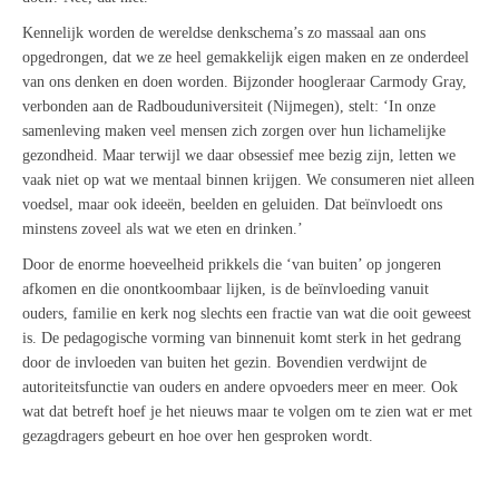
Kennelijk worden de wereldse denkschema’s zo massaal aan ons
opgedrongen, dat we ze heel gemakkelijk eigen maken en ze onderdeel
van ons denken en doen worden. Bijzonder hoogleraar Carmody Gray,
verbonden aan de Radbouduniversiteit (Nijmegen), stelt: ‘In onze
samenleving maken veel mensen zich zorgen over hun lichamelijke
gezondheid. Maar terwijl we daar obsessief mee bezig zijn, letten we
vaak niet op wat we mentaal binnen krijgen. We consumeren niet alleen
voedsel, maar ook ideeën, beelden en geluiden. Dat beïnvloedt ons
minstens zoveel als wat we eten en drinken.’
Door de enorme hoeveelheid prikkels die ‘van buiten’ op jongeren
afkomen en die onontkoombaar lijken, is de beïnvloeding vanuit
ouders, familie en kerk nog slechts een fractie van wat die ooit geweest
is. De pedagogische vorming van binnenuit komt sterk in het gedrang
door de invloeden van buiten het gezin. Bovendien verdwijnt de
autoriteitsfunctie van ouders en andere opvoeders meer en meer. Ook
wat dat betreft hoef je het nieuws maar te volgen om te zien wat er met
gezagdragers gebeurt en hoe over hen gesproken wordt.