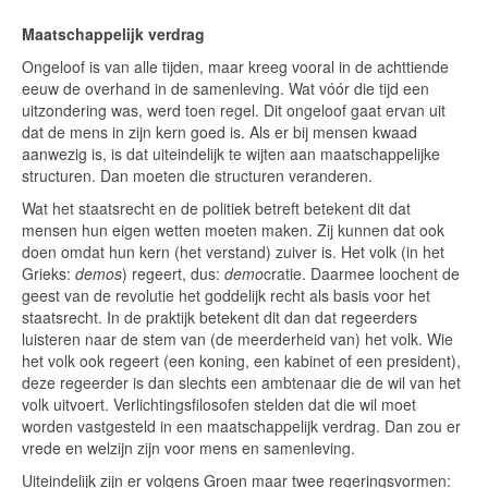
Maatschappelijk verdrag
Ongeloof is van alle tijden, maar kreeg vooral in de achttiende
eeuw de overhand in de samenleving. Wat vóór die tijd een
uitzondering was, werd toen regel. Dit ongeloof gaat ervan uit
dat de mens in zijn kern goed is. Als er bij mensen kwaad
aanwezig is, is dat uiteindelijk te wijten aan maatschappelijke
structuren. Dan moeten die structuren veranderen.
Wat het staatsrecht en de politiek betreft betekent dit dat
mensen hun eigen wetten moeten maken. Zij kunnen dat ook
doen omdat hun kern (het verstand) zuiver is. Het volk (in het
Grieks:
demos
) regeert, dus:
demo
cratie. Daarmee loochent de
geest van de revolutie het goddelijk recht als basis voor het
staatsrecht. In de praktijk betekent dit dan dat regeerders
luisteren naar de stem van (de meerderheid van) het volk. Wie
het volk ook regeert (een koning, een kabinet of een president),
deze regeerder is dan slechts een ambtenaar die de wil van het
volk uitvoert. Verlichtingsfilosofen stelden dat die wil moet
worden vastgesteld in een maatschappelijk verdrag. Dan zou er
vrede en welzijn zijn voor mens en samenleving.
Uiteindelijk zijn er volgens Groen maar twee regeringsvormen: