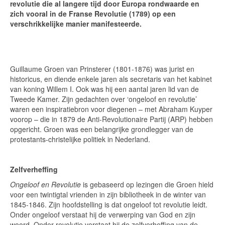
revolutie die al langere tijd door Europa rondwaarde en
zich vooral in de Franse Revolutie (1789) op een
verschrikkelijke manier manifesteerde.
Guillaume Groen van Prinsterer (1801-1876) was jurist en
historicus, en diende enkele jaren als secretaris van het kabinet
van koning Willem I. Ook was hij een aantal jaren lid van de
Tweede Kamer. Zijn gedachten over ‘ongeloof en revolutie’
waren een inspiratiebron voor diegenen – met Abraham Kuyper
voorop – die in 1879 de Anti-Revolutionaire Partij (ARP) hebben
opgericht. Groen was een belangrijke grondlegger van de
protestants-christelijke politiek in Nederland.
Zelfverheffing
Ongeloof en Revolutie
is gebaseerd op lezingen die Groen hield
voor een twintigtal vrienden in zijn bibliotheek in de winter van
1845-1846. Zijn hoofdstelling is dat ongeloof tot revolutie leidt.
Onder ongeloof verstaat hij de verwerping van God en zijn
woord. Onder revolutie verstaat hij de zelfverheffing van de