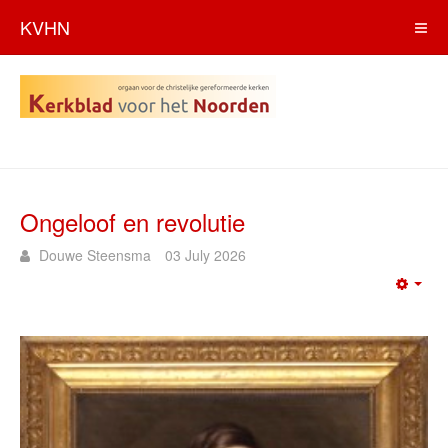
KVHN
Ongeloof en revolutie
Douwe Steensma
03 July 2026
Emp