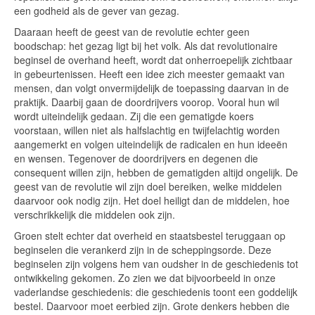
een godheid als de gever van gezag.
Daaraan heeft de geest van de revolutie echter geen
boodschap: het gezag ligt bij het volk. Als dat revolutionaire
beginsel de overhand heeft, wordt dat onherroepelijk zichtbaar
in gebeurtenissen. Heeft een idee zich meester gemaakt van
mensen, dan volgt onvermijdelijk de toepassing daarvan in de
praktijk. Daarbij gaan de doordrijvers voorop. Vooral hun wil
wordt uiteindelijk gedaan. Zij die een gematigde koers
voorstaan, willen niet als halfslachtig en twijfelachtig worden
aangemerkt en volgen uiteindelijk de radicalen en hun ideeën
en wensen. Tegenover de doordrijvers en degenen die
consequent willen zijn, hebben de gematigden altijd ongelijk. De
geest van de revolutie wil zijn doel bereiken, welke middelen
daarvoor ook nodig zijn. Het doel heiligt dan de middelen, hoe
verschrikkelijk die middelen ook zijn.
Groen stelt echter dat overheid en staatsbestel teruggaan op
beginselen die verankerd zijn in de scheppingsorde. Deze
beginselen zijn volgens hem van oudsher in de geschiedenis tot
ontwikkeling gekomen. Zo zien we dat bijvoorbeeld in onze
vaderlandse geschiedenis: die geschiedenis toont een goddelijk
bestel. Daarvoor moet eerbied zijn. Grote denkers hebben die