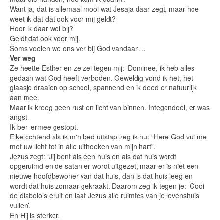
Want ja, dat is allemaal mooi wat Jesaja daar zegt, maar hoe
weet ik dat dat ook voor mij geldt?
Hoor ik daar wel bij?
Geldt dat ook voor mij.
Soms voelen we ons ver bij God vandaan…
Ver weg
Ze heette Esther en ze zei tegen mij: ‘Dominee, ik heb alles
gedaan wat God heeft verboden. Geweldig vond ik het, het
glaasje draaien op school, spannend en ik deed er natuurlijk
aan mee.
Maar ik kreeg geen rust en licht van binnen. Integendeel, er was
angst.
Ik ben ermee gestopt.
Elke ochtend als ik m'n bed uitstap zeg ik nu: “Here God vul me
met uw licht tot in alle uithoeken van mijn hart”.
Jezus zegt: ‘Jij bent als een huis en als dat huis wordt
opgeruimd en de satan er wordt uitgezet, maar er is niet een
nieuwe hoofdbewoner van dat huis, dan is dat huis leeg en
wordt dat huis zomaar gekraakt. Daarom zeg ik tegen je: ‘Gooi
de diabolo’s eruit en laat Jezus alle ruimtes van je levenshuis
vullen’.
En Hij is sterker.