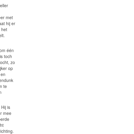
eller
eer met
at hij er
 het
lt.
h om één
is toch
tocht, zo
ijker op
 en
gendunk
n te
n
Hij is
er mee
oerde
ht
ichting.