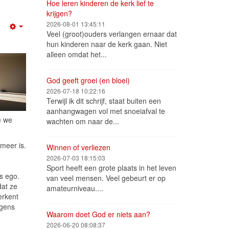
Hoe leren kinderen de kerk lief te
krijgen?
2026-08-01 13:45:11
Empty
Veel (groot)ouders verlangen ernaar dat
hun kinderen naar de kerk gaan. Niet
alleen omdat het...
God geeft groei (en bloei)
2026-07-18 10:22:16
Terwijl ik dit schrijf, staat buiten een
aanhangwagen vol met snoeiafval te
e we
wachten om naar de...
 meer is.
Winnen of verliezen
2026-07-03 18:15:03
Sport heeft een grote plaats in het leven
s ego.
van veel mensen. Veel gebeurt er op
dat ze
amateurniveau....
erkent
lgens
Waarom doet God er niets aan?
2026-06-20 08:08:37