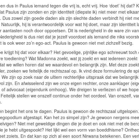
 dus in Paulus iemand tegen die vrij is, echt vrij. Hoe ‘doet’ hij dat? K
 dat Paulus zijn zonden en zijn identiteit (diepste ik) niet meer met elkaar
. Dus zowel zijn goede daden als zijn slechte daden verbindt hij niet m
. Natuurlijk, hij is verantwoordelijk voor wat hij doet, maar zijn identiteit la
or aantasten noch door oppoetsen. Dit is nederigheid in de ware zin van
ederigheid is dus niet dat je jezelf voordoet als iemand die niks voorste
 is ook weer zo’n ego-act. Paulus is gewoon niet met zichzelf bezig.
 krijgt hij dat voor elkaar? Het gevoelige, pijnlijke ego schreeuwt toc
re toediening? Wat Madonna zoekt, wat jij zoekt en wat iedereen zoekt 
k dat we willen horen dat we waardevol en belangrijk zijn. Met deze zoek
ller, zoeken we feitelijk de rechtszaal op. Ik vind deze formulering de sp
. We zijn op zoek naar de ultiem rechterlijke uitspraak dat we belangrijk
ol zijn. En afwisselend zijn we onze eigen rechter, onze aanklager (ei
 of advocaat (eigendunk omhoog). We dreigen te verliezen of we hope
Feitelijk stellen we onszelf continue onder het oordeel. Van onszelf, va
.
n begint het ons te dagen. Paulus is gewoon de rechtszaal uitgelopen. 
 egopodium afgestapt. Kan het zo simpel zijn? Je gewoon nergens me
elvigen? Niet met geweldige dingen die je doet en ook niet met de ber
ie je hebt uitgespookt? Het lijkt wel een vorm van boeddhisme? Onthec
et zoiets. En dat kan op zich al een soort Nirwana betekenen. Een verl