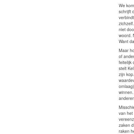
We komen
schrijft
verbindt
zichzelf
niet do
woord. N
Want dat
Maar hoe
of ande
feitelij
stelt Ke
zijn kop
waardev
omlaag)
winnen. 
anderen
Misschie
van het
vereenz
zaken d
raken he