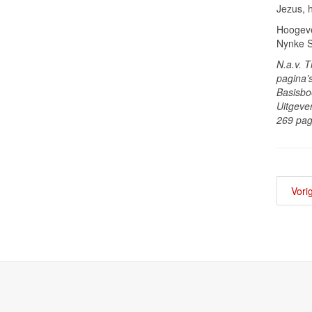
Jezus, h
Hoogev
Nynke 
N.a.v. T
pagina’
Basisbo
Uitgeve
269 pag
Vori