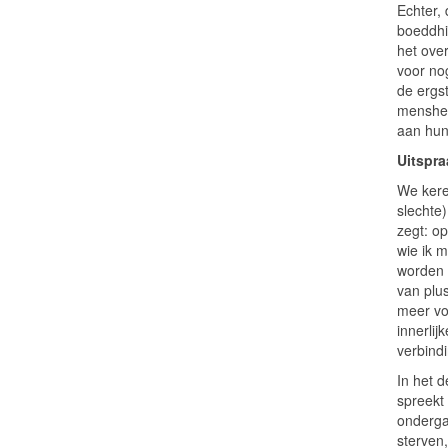
Echter,
boeddhi
het ove
voor no
de ergst
mensheid
aan hun
Uitspra
We keren
slechte)
zegt: op
wie ik m
worden 
van plu
meer vo
innerli
verbind
In het d
spreekt 
onderga
sterven