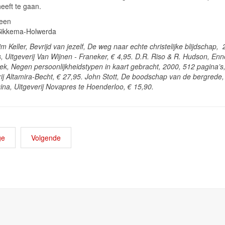
eeft te gaan.
een
Sikkema-Holwerda
im Keller, Bevrijd van jezelf, De weg naar echte christelijke blijdschap,
s, Uitgeverij Van Wijnen - Franeker, € 4,95. D.R. Riso & R. Hudson, E
ek, Negen persoonlijkheidstypen in kaart gebracht, 2000, 512 pagina’s
rij Altamira-Becht, € 27,95. John Stott, De boodschap van de bergrede,
ina, Uitgeverij Novapres te Hoenderloo, € 15,90.
ge
Volgende