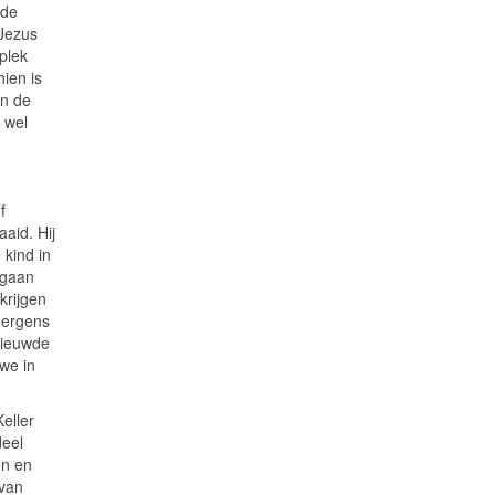
 de
 Jezus
plek
ien is
an de
t wel
f
aaid. Hij
 kind in
 gaan
krijgen
nergens
nieuwde
we in
Keller
deel
en en
 van