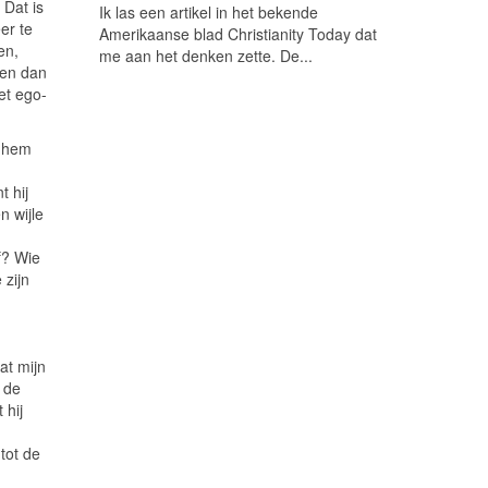
 Dat is
Ik las een artikel in het bekende
er te
Amerikaanse blad Christianity Today dat
en,
me aan het denken zette. De...
men dan
et ego-
r hem
 hij
n wijle
f? Wie
 zijn
at mijn
r de
 hij
tot de