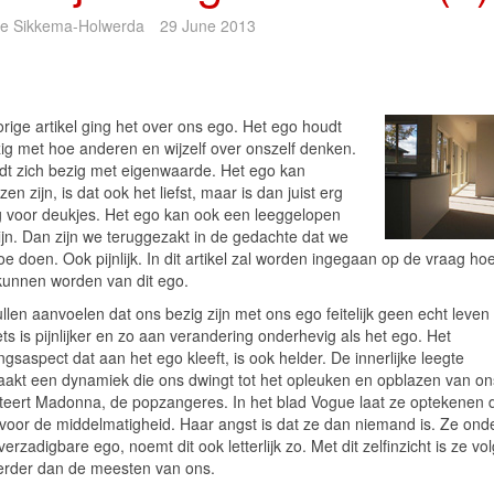
e Sikkema-Holwerda
29 June 2013
orige artikel ging het over ons ego. Het ego houdt
zig met hoe anderen en wijzelf over onszelf denken.
dt zich bezig met eigenwaarde. Het ego kan
en zijn, is dat ook het liefst, maar is dan juist erg
g voor deukjes. Het ego kan ook een leeggelopen
ijn. Dan zijn we teruggezakt in de gedachte dat we
toe doen. Ook pijnlijk. In dit artikel zal worden ingegaan op de vraag ho
 kunnen worden van dit ego.
llen aanvoelen dat ons bezig zijn met ons ego feitelijk geen echt leven
ets is pijnlijker en zo aan verandering onderhevig als het ego. Het
ngsaspect dat aan het ego kleeft, is ook helder. De innerlijke leegte
aakt een dynamiek die ons dwingt tot het opleuken en opblazen van on
citeert Madonna, de popzangeres. In het blad Vogue laat ze optekenen 
 voor de middelmatigheid. Haar angst is dat ze dan niemand is. Ze ond
erzadigbare ego, noemt dit ook letterlijk zo. Met dit zelfinzicht is ze vo
verder dan de meesten van ons.