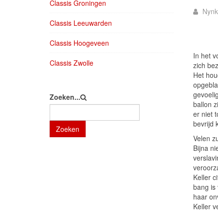
Classis Groningen
Nynk
Classis Leeuwarden
Classis Hoogeveen
In het v
Classis Zwolle
zich be
Het hou
opgeblaz
gevoeli
Zoeken...
ballon z
er niet 
bevrijd
Zoeken
Velen zu
Bijna ni
verslavi
veroorz
Keller 
bang is
haar onv
Keller 