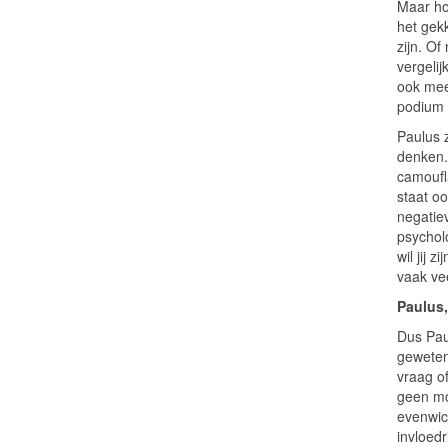
Maar ho
het gek
zijn. Of
vergeli
ook mee
podium 
Paulus 
denken. 
camoufl
staat oo
negatie
psycholo
wil jij 
vaak ve
Paulus,
Dus Paul
geweten 
vraag of
geen mo
evenwich
invloedr