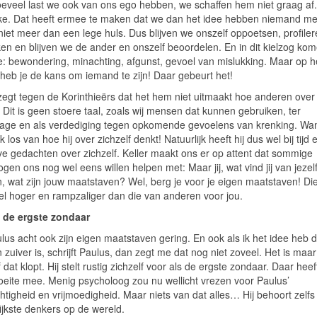
eveel last we ook van ons ego hebben, we schaffen hem niet graag af.
ke. Dat heeft ermee te maken dat we dan het idee hebben niemand me
 niet meer dan een lege huls. Dus blijven we onszelf oppoetsen, profiler
jken en blijven we de ander en onszelf beoordelen. En in dit kielzog ko
: bewondering, minachting, afgunst, gevoel van mislukking. Maar op h
heb je de kans om iemand te zijn! Daar gebeurt het!
zegt tegen de Korinthieërs dat het hem niet uitmaakt hoe anderen ove
Dit is geen stoere taal, zoals wij mensen dat kunnen gebruiken, ter
age en als verdediging tegen opkomende gevoelens van krenking. Want
k los van hoe hij over zichzelf denkt! Natuurlijk heeft hij dus wel bij tijd e
ve gedachten over zichzelf. Keller maakt ons er op attent dat sommige
gen ons nog wel eens willen helpen met: Maar jij, wat vind jij van jezel
zijn, wat zijn jouw maatstaven? Wel, berg je voor je eigen maatstaven! Die
el hoger en rampzaliger dan die van anderen voor jou.
 de ergste zondaar
us acht ook zijn eigen maatstaven gering. En ook als ik het idee heb d
zuiver is, schrijft Paulus, dan zegt me dat nog niet zoveel. Het is maa
 dat klopt. Hij stelt rustig zichzelf voor als de ergste zondaar. Daar heeft
eite mee. Menig psycholoog zou nu wellicht vrezen voor Paulus’
tigheid en vrijmoedigheid. Maar niets van dat alles… Hij behoort zelfs 
ijkste denkers op de wereld.