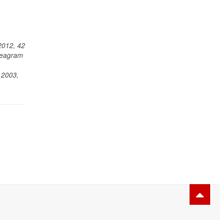
 2012, 42
nneagram
,
 2003,