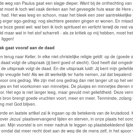
 de weg van Paulus gaat een slagje dieper. Want bij de onthechting van
st moet ik toch wel vaak denken aan het geveegde huis waar de Here
r had. Het was leeg en schoon, maar het bleek een zeer aantrekkelijke 
g erger ego-gedrag: nog slechtere geesten gingen er wonen. En missch
e boze geest wel: wat ben ik toch spiritueel en verlicht terwijl de rest v
 maar wat in het stof scharrelt - als ze kritiek op mij hebben, moet he
 liggen!
ak gaat vooraf aan de daad
 terug naar Keller. In elke niet-christelijke religie geldt: op de (goede o
 daad volgt de uitspraak (jij bent goed of slecht). God heeft dat omgedr
 de uitspraak volgt de daad. En die uitspraak luidt: Jij bent mijn geliefde
ijn vreugde heb! Als we dit werkelijk ter harte nemen, zal dat bepalend
voor ons gedrag. We zijn met ons gedrag dan niet langer uit op het ver
sjes en het voorkomen van minnetjes. De plusjes en minnetjes dienen 
or. Het ego is niet langer leeg, maar gevuld met geliefdheid. Deze ver
jke bron brengt goede vruchten voort, meer en meer. Tenminste, zolang 
ing met God blijven.
erde en laatste artikel zal ik ingaan op de betekenis van de kruisdood. 
over Jezus’ plaatsvervangend lijden en sterven, in onze plaats het oor
an. Mijn voorstel is om meer nadruk te leggen op plaatsbekledend lijd
, omdat dat meer recht doet aan de weg die de mens zelf, in het spoor