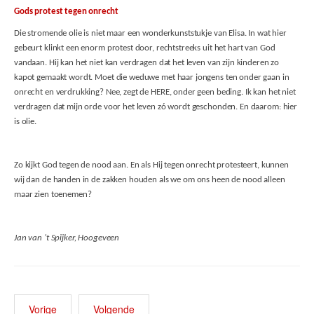
Gods protest tegen onrecht
Die stromende olie is niet maar een wonderkunststukje van Elisa. In wat hier
gebeurt klinkt een enorm protest door, rechtstreeks uit het hart van God
vandaan. Hij kan het niet kan verdra­gen dat het leven van zijn kinderen zo
kapot ge­maakt wordt. Moet die weduwe met haar jongens ten onder gaan in
onrecht en verdrukking? Nee, zegt de HERE, onder geen beding. Ik kan het niet
verdragen dat mijn orde voor het leven zó wordt geschonden. En daarom: hier
is olie.
Zo kijkt God tegen de nood aan. En als Hij tegen onrecht protesteert, kunnen
wij dan de handen in de zakken houden als we om ons heen de nood alleen
maar zien toenemen?
Jan van ’t Spijker, Hoogeveen
Vorige
Volgende