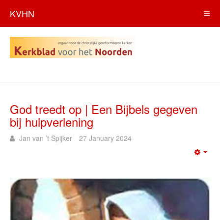
KVHN
God treedt op | Een Bijbels gegeven
bij hulpverlening
Jan van ’t Spijker
27 January 2024
Emp