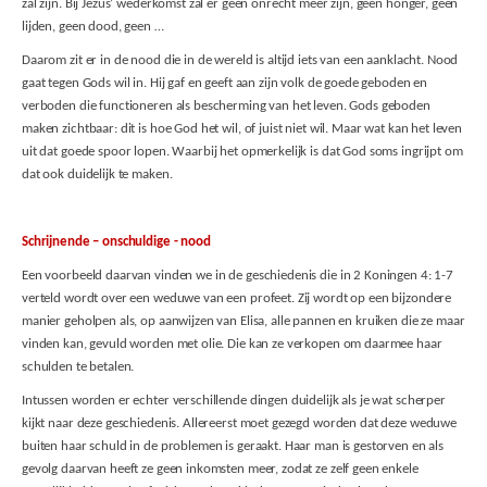
zal zijn. Bij Jezus’ wederkomst zal er geen onrecht meer zijn, geen honger, geen
lijden, geen dood, geen …
Daarom zit er in de nood die in de wereld is altijd iets van een aanklacht. Nood
gaat tegen Gods wil in. Hij gaf en geeft aan zijn volk de goede geboden en
verboden die functioneren als bescherming van het leven. Gods geboden
maken zichtbaar: dit is hoe God het wil, of juist niet wil. Maar wat kan het leven
uit dat goede spoor lopen. Waarbij het opmerkelijk is dat God soms ingrijpt om
dat ook duidelijk te maken.
Schrijnende – onschuldige - nood
Een voorbeeld daarvan vinden we in de geschiedenis die in 2 Koningen 4: 1-7
verteld wordt over een weduwe van een profeet. Zij wordt op een bijzondere
manier geholpen als, op aanwijzen van Elisa, alle pannen en kruiken die ze maar
vinden kan, gevuld worden met olie. Die kan ze verkopen om daarmee haar
schulden te betalen.
Intussen worden er echter verschillende dingen duidelijk als je wat scherper
kijkt naar deze geschiedenis. Allereerst moet gezegd worden dat deze weduwe
buiten haar schuld in de problemen is geraakt. Haar man is gestorven en als
gevolg daarvan heeft ze geen inkomsten meer, zodat ze zelf geen enkele