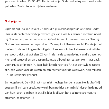
genomen (zie Lev. 25: 35-42). Het is duidelijk: Gods bedoeling werd met voeten
getreden. Zoals hier ook bij deze weduwe.
God grijpt in
Zij komt bij Elisa, die in vers 7 nadrukkelijk wordt aangeduid als “man Gods”.
Elisa is als profeet de vertegenwoordiger van God. Als mensen met hun nood
bij Elisa komen, komen ze in feite bij God. Zo komt deze weduwe via Elisa bij
God en doet ze een beroep op Hem. Ze roept tot Hem om recht. Dat zie je niet
meteen in de vertalingen die wij gebruiken, maar in het Hebreeuws staat hier
een woord dat dat laat zien. Zij kan in de harde samenleving van die dagen op
niemand terugvallen, en daarom komt ze bij God. En legt aan Hem haar zaak
voor: HERE, grijp toch in, daar heb ik toch recht op? Als U bent wie U zegt te
zijn, een vader voor de wezen en een rechter voor de weduwen, help mij dan
…! Dat is wat hier gebeurt.
En het gebeurt. De HERE laat haar niet met lege handen staan. Het is alsof Hij
zegt: als jij Mij aan­spreekt op wie Ik ben: Redder van mijn kinderen in de nood
van hun leven, dan ben Ik er. Kijk, hier is olie. En het begint te stromen, te
stromen, te stromen …!