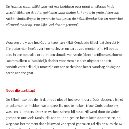
De kranten staan altijd weer vol met berichten over nood en ellende in de
wereld: lijden en dood in gebieden waar oorlog is, honger in grote delen van
Afrika, vluchtelingen in gammele bootjes op de Middellandse Zee, en noem het
allemaal maar op. Hoe kijkt God daar tegenaan?
Waarom die vraag hoe God er tegenaan kijkt? Omdat de Bijbel laat zien dat Hij
Zijn gedachten heeft over hoe het leven op aarde zou moeten zijn. Hij schiep
alles in een bepaalde orde. In een situatie van vrede (de echte Bijbelse sjaloom).
Daarom alleen al is duidelijk dat het voor Hem die alles uitgedacht heeft,
ronduit verschrikkelijk moet zijn om aan te zien hoe het er vandaag de dag op
aarde aan toe gaat.
Nood die aanklaagt
De Bijbel maakt duidelijk dat nood niet bij het leven hoort. Door de zonde is het
er gekomen, en hebben we er dagelijks mee te maken. Maar Gods bedoeling
was - en is - anders. Dat zien we heel scherp bij Jezus. Hij werd door de Vader
gezonden om Gods Koninkrijk aan te kondigen en het te laten doorbreken, op
weg naar het moment dat alle kwaad voorgoed gebroken zal zijn en alles nieuw