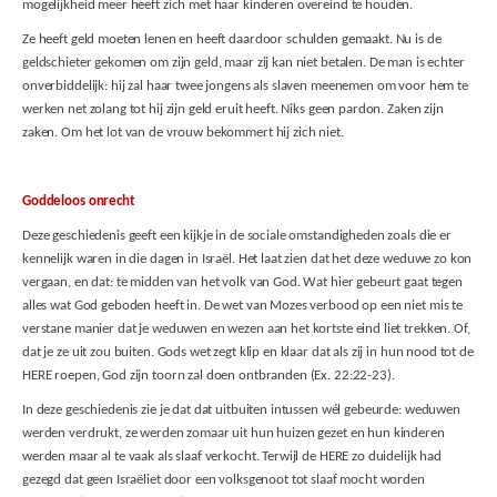
mogelijkheid meer heeft zich met haar kinderen overeind te houden.
Ze heeft geld moeten lenen en heeft daardoor schulden gemaakt. Nu is de
geldschieter gekomen om zijn geld, maar zij kan niet betalen. De man is echter
onverbiddelijk: hij zal haar twee jongens als slaven meenemen om voor hem te
werken net zolang tot hij zijn geld eruit heeft. Niks geen pardon. Zaken zijn
zaken. Om het lot van de vrouw bekommert hij zich niet.
Goddeloos onrecht
Deze geschiedenis geeft een kijkje in de sociale omstandigheden zoals die er
kennelijk waren in die dagen in Israël. Het laat zien dat het deze weduwe zo kon
vergaan, en dat: te midden van het volk van God. Wat hier gebeurt gaat tegen
alles wat God geboden heeft in. De wet van Mozes verbood op een niet mis te
verstane manier dat je weduwen en wezen aan het kortste eind liet trekken. Of,
dat je ze uit zou buiten. Gods wet zegt klip en klaar dat als zij in hun nood tot de
HERE roepen, God zijn toorn zal doen ontbranden (Ex. 22:22-23).
In deze geschiedenis zie je dat dat uitbuiten intussen wél gebeurde: weduwen
werden verdrukt, ze werden zomaar uit hun huizen gezet en hun kinderen
werden maar al te vaak als slaaf verkocht. Terwijl de HERE zo duidelijk had
gezegd dat geen Israë­liet door een volksgenoot tot slaaf mocht worden