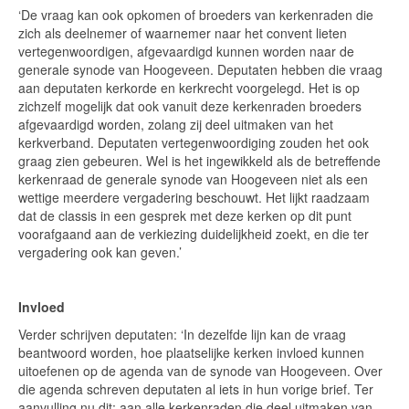
‘De vraag kan ook opkomen of broeders van kerkenraden die
zich als deelnemer of waarnemer naar het convent lieten
vertegenwoordigen, afgevaardigd kunnen worden naar de
generale synode van Hoogeveen. Deputaten hebben die vraag
aan deputaten kerkorde en kerkrecht voorgelegd. Het is op
zichzelf mogelijk dat ook vanuit deze kerkenraden broeders
afgevaardigd worden, zolang zij deel uitmaken van het
kerkverband. Deputaten vertegenwoordiging zouden het ook
graag zien gebeuren. Wel is het ingewikkeld als de betreffende
kerkenraad de generale synode van Hoogeveen niet als een
wettige meerdere vergadering beschouwt. Het lijkt raadzaam
dat de classis in een gesprek met deze kerken op dit punt
voorafgaand aan de verkiezing duidelijkheid zoekt, en die ter
vergadering ook kan geven.’
Invloed
Verder schrijven deputaten: ‘In dezelfde lijn kan de vraag
beantwoord worden, hoe plaatselijke kerken invloed kunnen
uitoefenen op de agenda van de synode van Hoogeveen. Over
die agenda schreven deputaten al iets in hun vorige brief. Ter
aanvulling nu dit: aan alle kerkenraden die deel uitmaken van