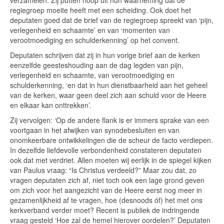
verzamelen. Zij putten hoop uit hun waarneming dat de
regiegroep moeite heeft met een scheiding. Ook doet het
deputaten goed dat de brief van de regiegroep spreekt van ‘pijn,
verlegenheid en schaamte’ en van ‘momenten van
verootmoediging en schulderkenning’ op het convent.
Deputaten schrijven dat zij in hun vorige brief aan de kerken
eenzelfde geesteshouding aan de dag legden van pijn,
verlegenheid en schaamte, van verootmoediging en
schulderkenning, ‘en dat in hun dienstbaarheid aan het geheel
van de kerken, waar geen deel zich aan schuld voor de Heere
en elkaar kan onttrekken’.
Zij vervolgen: ‘Op de andere flank is er immers sprake van een
voortgaan in het afwijken van synodebesluiten en van
onomkeerbare ontwikkelingen die de scheur de facto verdiepen.
In dezelfde liefdevolle verbondenheid constateren deputaten
ook dat met verdriet. Allen moeten wij eerlijk in de spiegel kijken
van Paulus vraag: “Is Christus verdeeld?” Maar zou dat, zo
vragen deputaten zich af, niet toch ook een lage grond geven
om zich voor het aangezicht van de Heere eerst nog meer in
gezamenlijkheid af te vragen, hoe (desnoods óf) het met ons
kerkverband verder moet? Recent is publiek de indringende
vraag gesteld ‘Hoe zal de hemel hierover oordelen?’ Deputaten