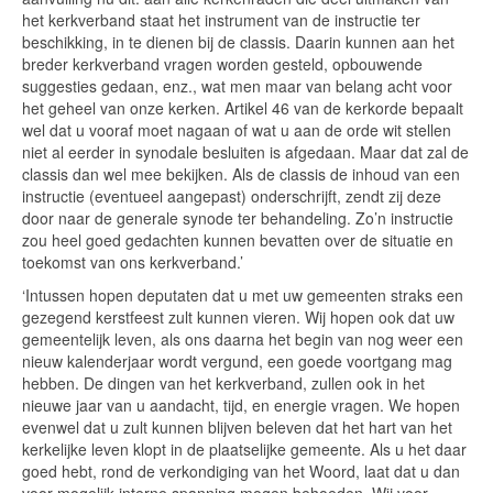
het kerkverband staat het instrument van de instructie ter
beschikking, in te dienen bij de classis. Daarin kunnen aan het
breder kerkverband vragen worden gesteld, opbouwende
suggesties gedaan, enz., wat men maar van belang acht voor
het geheel van onze kerken. Artikel 46 van de kerkorde bepaalt
wel dat u vooraf moet nagaan of wat u aan de orde wit stellen
niet al eerder in synodale besluiten is afgedaan. Maar dat zal de
classis dan wel mee bekijken. Als de classis de inhoud van een
instructie (eventueel aangepast) onderschrijft, zendt zij deze
door naar de generale synode ter behandeling. Zo’n instructie
zou heel goed gedachten kunnen bevatten over de situatie en
toekomst van ons kerkverband.’
‘Intussen hopen deputaten dat u met uw gemeenten straks een
gezegend kerstfeest zult kunnen vieren. Wij hopen ook dat uw
gemeentelijk leven, als ons daarna het begin van nog weer een
nieuw kalenderjaar wordt vergund, een goede voortgang mag
hebben. De dingen van het kerkverband, zullen ook in het
nieuwe jaar van u aandacht, tijd, en energie vragen. We hopen
evenwel dat u zult kunnen blijven beleven dat het hart van het
kerkelijke leven klopt in de plaatselijke gemeente. Als u het daar
goed hebt, rond de verkondiging van het Woord, laat dat u dan