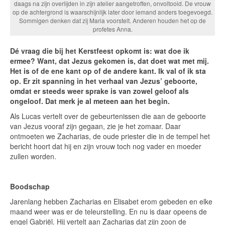
daags na zijn overlijden in zijn atelier aangetroffen, onvoltooid. De vrouw
op de achtergrond is waarschijnlijk later door iemand anders toegevoegd.
Sommigen denken dat zij Maria voorstelt. Anderen houden het op de
profetes Anna.
Dé vraag die bij het Kerstfeest opkomt is: wat doe ik
ermee? Want, dat Jezus gekomen is, dat doet wat met mij.
Het is of de ene kant op of de andere kant. Ik val of ik sta
op.
Er zit spanning in het verhaal van Jezus’ geboorte,
omdat er steeds weer sprake is van zowel geloof als
ongeloof. Dat merk je al meteen aan het begin.
Als Lucas vertelt over de gebeurtenissen die aan de geboorte
van Jezus vooraf zijn gegaan, zie je het zomaar. Daar
ontmoeten we Zacharias, de oude priester die in de tempel het
bericht hoort dat hij en zijn vrouw toch nog vader en moeder
zullen worden.
Boodschap
Jarenlang hebben Zacharias en Elisabet erom gebeden en elke
maand weer was er de teleurstelling. En nu is daar opeens de
engel Gabriël. Hij vertelt aan Zacharias dat zijn zoon de