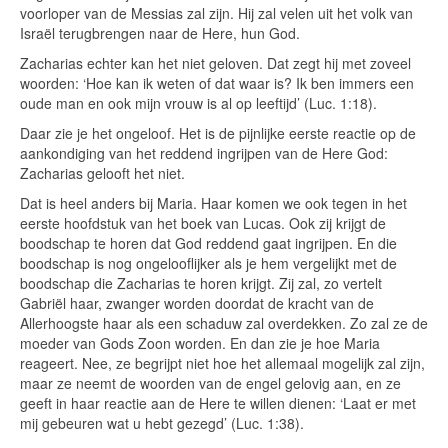
voorloper van de Messias zal zijn. Hij zal velen uit het volk van
Israël terugbrengen naar de Here, hun God.
Zacharias echter kan het niet geloven. Dat zegt hij met zoveel
woorden: ‘Hoe kan ik weten of dat waar is? Ik ben immers een
oude man en ook mijn vrouw is al op leeftijd’ (Luc. 1:18).
Daar zie je het ongeloof. Het is de pijnlijke eerste reactie op de
aankondiging van het reddend ingrijpen van de Here God:
Zacharias gelooft het niet.
Dat is heel anders bij Maria. Haar komen we ook tegen in het
eerste hoofdstuk van het boek van Lucas. Ook zij krijgt de
boodschap te horen dat God reddend gaat ingrijpen. En die
boodschap is nog ongelooflijker als je hem vergelijkt met de
boodschap die Zacharias te horen krijgt. Zij zal, zo vertelt
Gabriël haar, zwanger worden doordat de kracht van de
Allerhoogste haar als een schaduw zal overdekken. Zo zal ze de
moeder van Gods Zoon worden. En dan zie je hoe Maria
reageert. Nee, ze begrijpt niet hoe het allemaal mogelijk zal zijn,
maar ze neemt de woorden van de engel gelovig aan, en ze
geeft in haar reactie aan de Here te willen dienen: ‘Laat er met
mij gebeuren wat u hebt gezegd’ (Luc. 1:38).