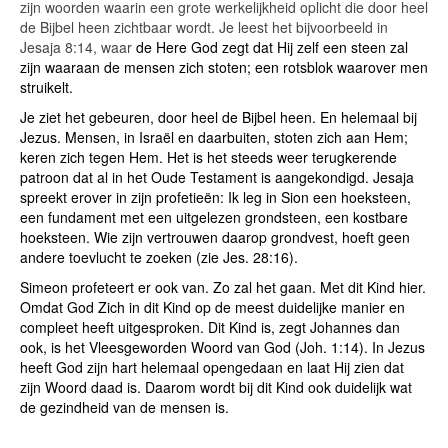
zijn woorden waarin een grote werkelijkheid oplicht die door heel
de Bijbel heen zichtbaar wordt. Je leest het bijvoorbeeld in
Jesaja 8:14, waar
de Here God zegt dat Hij zelf een steen zal
zijn waaraan de mensen zich stoten; een rotsblok waarover men
struikelt.
Je ziet het gebeuren, door heel de Bijbel heen. En helemaal bij
Jezus. Mensen, in Israël en daarbuiten, stoten zich aan Hem;
keren zich tegen Hem. Het is het steeds weer terugkerende
patroon dat al in het Oude Testament is aangekondigd. Jesaja
spreekt erover in zijn profetieën: Ik leg in Sion een hoeksteen,
een fundament met een uitgelezen grondsteen, een kostbare
hoeksteen. Wie zijn vertrouwen daarop grondvest, hoeft geen
andere toevlucht te zoeken (zie Jes. 28:16).
Simeon profeteert er ook van. Zo zal het gaan. Met dit Kind hier.
Omdat God Zich in dit Kind op de meest duidelijke manier en
compleet heeft uitgesproken. Dit Kind is, zegt Johannes dan
ook, is het Vleesgeworden Woord van God (Joh. 1:14). In Jezus
heeft God zijn hart helemaal opengedaan en laat Hij zien dat
zijn Woord daad is. Daarom wordt bij dit Kind ook duidelijk wat
de gezindheid van de mensen is.