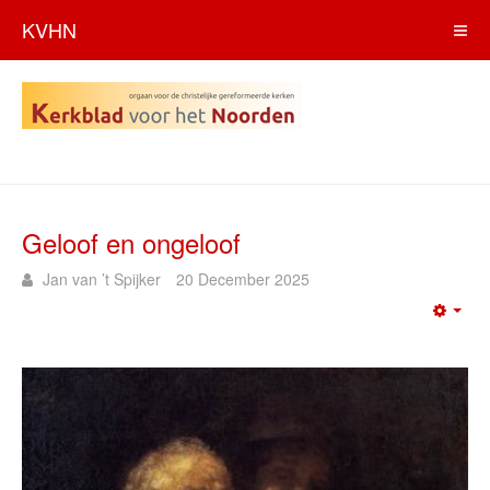
KVHN
Geloof en ongeloof
Jan van ’t Spijker
20 December 2025
Emp