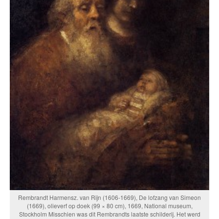
Rembrandt Harmensz. van Rijn (1606-1669), De lofzang van Simeon
(1669), olieverf op doek (99 × 80 cm), 1669, National museum,
Stockholm Misschien was dit Rembrandts laatste schilderij. Het werd