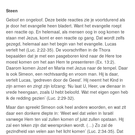
Steen
Geloof en ongeloof. Deze beide reacties zie je voortdurend als
je door het evangelie heen bladert. Want het evangelie roept
een reactie op. En helemaal, als mensen oog in oog komen te
staan met Jezus, komt er een reactie op gang. Dat wordt zelfs
gezegd, helemaal aan het begin van het evangelie. Lucas
vertelt het (Luc. 2:22-35). De voorschriften in de Thora
bepaalden dat je met een pasgeboren kind naar de Here toe
moest komen om het aan Hem te presenteren (Ex. 13:2).
Daarom komen Jozef en Maria met Jezus naar de tempel. Daar
is ook Simeon, een rechtvaardig en vroom man. Hij is daar,
vertelt Lucas, ‘gedreven door de Geest’. Hij neemt het Kind in
zijn armen en zingt zijn lofzang: ‘Nu laat U, Heer, uw dienaar in
vrede heengaan, zoals U hebt beloofd. Wat met eigen ogen heb
ik de redding gezien’ (Luc. 2:29-32).
Maar dan spreekt Simeon ook heel andere woorden, en wat zit
daar een donkere diepte in: ‘Weet wel dat velen in Israël
vanwege Hem ten val zullen komen of juist zullen opstaan. Hij
zal een teken zijn dat weersproken wordt. (…) Zo zal de
gezindheid van velen aan het licht komen’ (Luc. 2:34-35). Dat