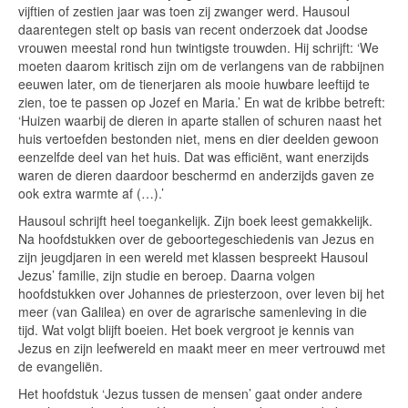
vijftien of zestien jaar was toen zij zwanger werd. Hausoul
daarentegen stelt op basis van recent onderzoek dat Joodse
vrouwen meestal rond hun twintigste trouwden. Hij schrijft: ‘We
moeten daarom kritisch zijn om de verlangens van de rabbijnen
eeuwen later, om de tienerjaren als mooie huwbare leeftijd te
zien, toe te passen op Jozef en Maria.’ En wat de kribbe betreft:
‘Huizen waarbij de dieren in aparte stallen of schuren naast het
huis vertoefden bestonden niet, mens en dier deelden gewoon
eenzelfde deel van het huis. Dat was efficiënt, want enerzijds
waren de dieren daardoor beschermd en anderzijds gaven ze
ook extra warmte af (…).’
Hausoul schrijft heel toegankelijk. Zijn boek leest gemakkelijk.
Na hoofdstukken over de geboortegeschiedenis van Jezus en
zijn jeugdjaren in een wereld met klassen bespreekt Hausoul
Jezus’ familie, zijn studie en beroep. Daarna volgen
hoofdstukken over Johannes de priesterzoon, over leven bij het
meer (van Galilea) en over de agrarische samenleving in die
tijd. Wat volgt blijft boeien. Het boek vergroot je kennis van
Jezus en zijn leefwereld en maakt meer en meer vertrouwd met
de evangeliën.
Het hoofdstuk ‘Jezus tussen de mensen’ gaat onder andere