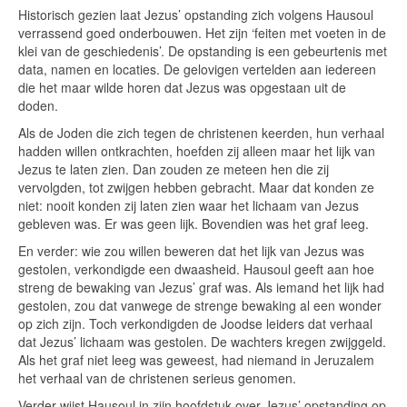
Historisch gezien laat Jezus’ opstanding zich volgens Hausoul
verrassend goed onderbouwen. Het zijn ‘feiten met voeten in de
klei van de geschiedenis’. De opstanding is een gebeurtenis met
data, namen en locaties. De gelovigen vertelden aan iedereen
die het maar wilde horen dat Jezus was opgestaan uit de
doden.
Als de Joden die zich tegen de christenen keerden, hun verhaal
hadden willen ontkrachten, hoefden zij alleen maar het lijk van
Jezus te laten zien. Dan zouden ze meteen hen die zij
vervolgden, tot zwijgen hebben gebracht. Maar dat konden ze
niet: nooit konden zij laten zien waar het lichaam van Jezus
gebleven was. Er was geen lijk. Bovendien was het graf leeg.
En verder: wie zou willen beweren dat het lijk van Jezus was
gestolen, verkondigde een dwaasheid. Hausoul geeft aan hoe
streng de bewaking van Jezus’ graf was. Als iemand het lijk had
gestolen, zou dat vanwege de strenge bewaking al een wonder
op zich zijn. Toch verkondigden de Joodse leiders dat verhaal
dat Jezus’ lichaam was gestolen. De wachters kregen zwijggeld.
Als het graf niet leeg was geweest, had niemand in Jeruzalem
het verhaal van de christenen serieus genomen.
Verder wijst Hausoul in zijn hoofdstuk over Jezus’ opstanding op