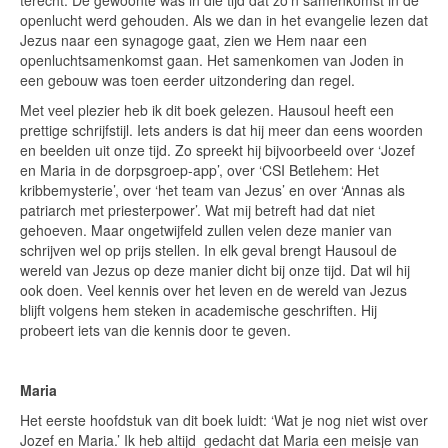
terecht. De gewoonte was in die tijd dat zo’n samenkomst in de
openlucht werd gehouden. Als we dan in het evangelie lezen dat
Jezus naar een synagoge gaat, zien we Hem naar een
openluchtsamenkomst gaan. Het samenkomen van Joden in
een gebouw was toen eerder uitzondering dan regel.
Met veel plezier heb ik dit boek gelezen. Hausoul heeft een
prettige schrijfstijl. Iets anders is dat hij meer dan eens woorden
en beelden uit onze tijd. Zo spreekt hij bijvoorbeeld over ‘Jozef
en Maria in de dorpsgroep-app’, over ‘CSI Betlehem: Het
kribbemysterie’, over ‘het team van Jezus’ en over ‘Annas als
patriarch met priesterpower’. Wat mij betreft had dat niet
gehoeven. Maar ongetwijfeld zullen velen deze manier van
schrijven wel op prijs stellen. In elk geval brengt Hausoul de
wereld van Jezus op deze manier dicht bij onze tijd. Dat wil hij
ook doen. Veel kennis over het leven en de wereld van Jezus
blijft volgens hem steken in academische geschriften. Hij
probeert iets van die kennis door te geven.
Maria
Het eerste hoofdstuk van dit boek luidt: ‘Wat je nog niet wist over
Jozef en Maria.’ Ik heb altijd
gedacht dat Maria een meisje van