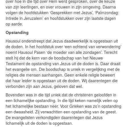
over hoe in die tijd over Hem werd gesproken, over de keuze
van zijn leerlingen, en over vrouwen in zijn omgeving. Daarna
volgen de hoofdstukken ‘Gesprekken met Jezus’, ‘Palmzondag:
Intrede in Jeruzalem’ en hoofdstukken over zijn laatste dagen
op aarde.
Opstanding
Hausoul onderstreept dat Jezus daadwerkelijk is opgestaan uit
de doden. In het hoofdstuk over ‘een ochtend van verwondering’
noemt Hausoul Pasen ‘de moeder van alle zondagen’. Terecht
stelt hij dat de kern van de boodschap van het Nieuwe
Testament de opstanding van Jezus uit de doden is. Daar draait
het evangelie om. Die boodschap is uniek in vergelijking met de
religies die mensen aanhangen. Geen enkele religie beweert
dat haar leider is opgestaan uit de doden. Wij daarentegen die
verbonden zijn aan Jezus, geloven dat wel.
Bovendien was in die tijd uniek dat de christenen geloofden in
een lichamelijke opstanding. In die tijd keken namelijk velen op
het lichamelijke bestaan neer. Voor Grieken was zo’n opstanding
een dwaasheid. Zij verwachtten een opstanding van de geest.
De evangelisten verkondigden daarentegen dat Jezus
lichamelijk uit de doden is opgestaan.