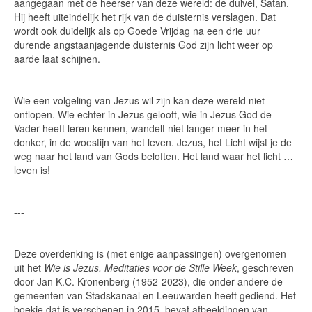
aangegaan met de heerser van deze wereld: de duivel, Satan.
Hij heeft uiteindelijk het rijk van de duisternis verslagen. Dat
wordt ook duidelijk als op Goede Vrijdag na een drie uur
durende angstaanjagende duisternis God zijn licht weer op
aarde laat schijnen.
Wie een volgeling van Jezus wil zijn kan deze wereld niet
ontlopen. Wie echter in Jezus gelooft, wie in Jezus God de
Vader heeft leren kennen, wandelt niet langer meer in het
donker, in de woestijn van het leven. Jezus, het Licht wijst je de
weg naar het land van Gods beloften. Het land waar het licht …
leven is!
---
Deze overdenking is (met enige aanpassingen) overgenomen
uit het
Wie is Jezus. Meditaties voor de Stille Week
, geschreven
door Jan K.C. Kronenberg (1952-2023), die onder andere de
gemeenten van Stadskanaal en Leeuwarden heeft gediend. Het
boekje dat is verschenen in 2015, bevat afbeeldingen van