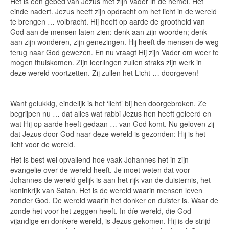
Het is een gebed van Jezus met zijn Vader in de hemel. Het
einde nadert. Jezus heeft zijn opdracht om het licht in de wereld
te brengen … volbracht. Hij heeft op aarde de grootheid van
God aan de mensen laten zien: denk aan zijn woorden; denk
aan zijn wonderen, zijn genezingen. Hij heeft de mensen de weg
terug naar God gewezen. En nu vraagt Hij zijn Vader om weer te
mogen thuiskomen. Zijn leerlingen zullen straks zijn werk in
deze wereld voortzetten. Zij zullen het Licht … doorgeven!
Want gelukkig, eindelijk is het ‘licht’ bij hen doorgebroken. Ze
begrijpen nu … dat alles wat rabbi Jezus hen heeft geleerd en
wat Hij op aarde heeft gedaan … van God komt. Nu geloven zij
dat Jezus door God naar deze wereld is gezonden: Hij is het
licht voor de wereld.
Het is best wel opvallend hoe vaak Johannes het in zijn
evangelie over de wereld heeft. Je moet weten dat voor
Johannes de wereld gelijk is aan het rijk van de duisternis, het
koninkrijk van Satan. Het is de wereld waarin mensen leven
zonder God. De wereld waarin het donker en duister is. Waar de
zonde het voor het zeggen heeft. In díe wereld, die God-
vijandige en donkere wereld, is Jezus gekomen. Hij is de strijd