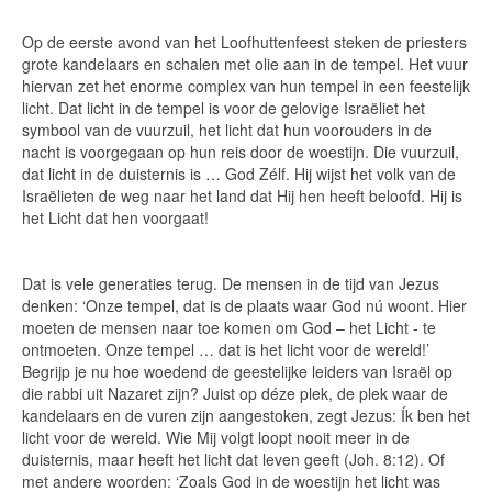
Op de eerste avond van het Loofhuttenfeest steken de priesters
grote kandelaars en schalen met olie aan in de tempel. Het vuur
hiervan zet het enorme complex van hun tempel in een feestelijk
licht. Dat licht in de tempel is voor de gelovige Israëliet het
symbool van de vuurzuil, het licht dat hun voorouders in de
nacht is voorgegaan op hun reis door de woestijn. Die vuurzuil,
dat licht in de duisternis is … God Zélf. Hij wijst het volk van de
Israëlieten de weg naar het land dat Hij hen heeft beloofd. Hij is
het Licht dat hen voorgaat!
Dat is vele generaties terug. De mensen in de tijd van Jezus
denken: ‘Onze tempel, dat is de plaats waar God nú woont. Hier
moeten de mensen naar toe komen om God – het Licht - te
ontmoeten. Onze tempel … dat is het licht voor de wereld!’
Begrijp je nu hoe woedend de geestelijke leiders van Israël op
die rabbi uit Nazaret zijn? Juist op déze plek, de plek waar de
kandelaars en de vuren zijn aangestoken, zegt Jezus: Ík ben het
licht voor de wereld. Wie Mij volgt loopt nooit meer in de
duisternis, maar heeft het licht dat leven geeft (Joh. 8:12). Of
met andere woorden: ‘Zoals God in de woestijn het licht was