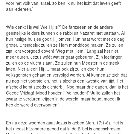
voor het volk van Israël, zo ben Ik nu het licht dat leven geeft
aan iedereen.’
‘Wie denkt Hij wel Wie Hij is?’ De farizeeën en de andere
geestelijke leiders kunnen die rabbi uit Nazaret niet uitstaan. Al
hun heilige huisjes gooit Hij omver. Hun haat wordt met de dag
groter. Uiteindelijk zullen ze Hem monddood maken. Ze zullen
zijn licht voorgoed doven! ‘Weg met Hem!’ Lang zal het niet
meer duren. Jezus wéét wat er gaat gebeuren. Zijn leerlingen
zullen op de vlucht slaan. Ze zullen hun Meester in de steek
laten. Niet alleen Híj … maar ook zíj zullen door hun
volksgenoten gehaat en vervolgd worden. Al kunnen ze zich dat
nu nog niet voorstellen, het is slechts een kwestie van tijd. Het
afscheid komt steeds dichterbij. Nog maar drie dagen, dan is het
Goede Vrijdag! ‘Moed houden!’ ’Volhouden!’ ‘Jullie zullen het
zwaar te verduren krijgen in de wereld, maar houdt moed: Ik
heb de wereld overwonnen.’
En na deze woorden gaat Jezus is gebed (Joh. 17:1-8). Het is
het meest bijzondere gebed dat in de Bijbel is opgeschreven.