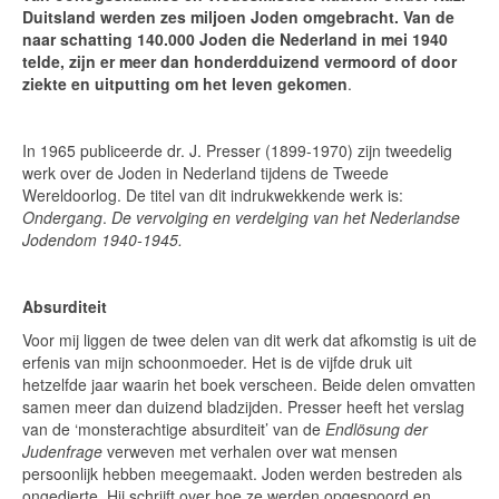
Duitsland werden zes miljoen Joden omgebracht. Van de
naar schatting 140.000 Joden die Nederland in mei 1940
telde, zijn er meer dan honderdduizend vermoord of door
ziekte en uitputting om het leven gekomen
.
In 1965 publiceerde dr. J. Presser (1899-1970) zijn tweedelig
werk over de Joden in Nederland tijdens de Tweede
Wereldoorlog. De titel van dit indrukwekkende werk is:
Ondergang
.
De vervolging en verdelging van het Nederlandse
Jodendom 1940-1945.
Absurditeit
Voor mij liggen de twee delen van dit werk dat afkomstig is uit de
erfenis van mijn schoonmoeder. Het is de vijfde druk uit
hetzelfde jaar waarin het boek verscheen. Beide delen omvatten
samen meer dan duizend bladzijden. Presser heeft het verslag
van de ‘monsterachtige absurditeit’ van de
Endlösung der
Judenfrage
verweven met verhalen over wat mensen
persoonlijk hebben meegemaakt. Joden werden bestreden als
ongedierte. Hij schrijft over hoe ze werden opgespoord en