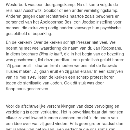
Westerbork was een doorgangskamp. Na dit kamp volgde de
reis naar Auschwitz, Sobibor of een ander vernietigingskamp.
Anderen gingen daar rechtstreeks naartoe zoals bewoners en
personeel van het Apeldoornse Bos, een Joodse instelling voor
mensen die extra zorg nodig hadden vanwege hun psychische
gesteldheid of beperking.
En de kerken? Over de kerken schrijft Presser niet veel. Wel
noemt hij met veel waardering de naam van dr. Jan Koopmans.
In diens brochure
Bijna te laat!
, die in het begin van de bezetting
was geschreven, liet deze predikant een profetisch geluid horen:
‘Zij gaan eruit – daaromtrent moeten we ons niet de flauwste
illusies maken. Zij gaan eruit en zij gaan eraan.’ In een schrijven
van 19 mei 1943 lieten de kerken een scherp protest horen
tegen de sterilisatie van Joden. Ook dit stuk was door
Koopmans geschreven.
Voor de afschuwelijke verschrikkingen van deze vervolging en
verdelging is geen verklaring. Het is onverklaarbaar dat mensen
elkaar zoveel kwaad kunnen aandoen en dat in de naam van
een idee over wat zij goed vinden. Er is geen groter raadsel dan
het raadsel van het kwaad. Een gedachte die ons soms kan