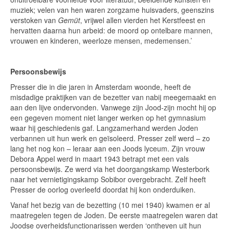
muziek; velen van hen waren zorgzame huisvaders, geenszins
verstoken van
Gemüt
, vrijwel allen vierden het Kerstfeest en
hervatten daarna hun arbeid: de moord op ontelbare mannen,
vrouwen en kinderen, weerloze mensen, medemensen.’
Persoonsbewijs
Presser die in die jaren in Amsterdam woonde, heeft de
misdadige praktijken van de bezetter van nabij meegemaakt en
aan den lijve ondervonden. Vanwege zijn Jood-zijn mocht hij op
een gegeven moment niet langer werken op het gymnasium
waar hij geschiedenis gaf. Langzamerhand werden Joden
verbannen uit hun werk en geïsoleerd. Presser zelf werd – zo
lang het nog kon – leraar aan een Joods lyceum. Zijn vrouw
Debora Appel werd in maart 1943 betrapt met een vals
persoonsbewijs. Ze werd via het doorgangskamp Westerbork
naar het vernietigingskamp Sobibor overgebracht. Zelf heeft
Presser de oorlog overleefd doordat hij kon onderduiken.
Vanaf het bezig van de bezetting (10 mei 1940) kwamen er al
maatregelen tegen de Joden. De eerste maatregelen waren dat
Joodse overheidsfunctionarissen werden ‘ontheven uit hun