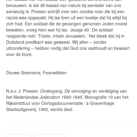
benauwen, is dat dit kwaad van nature bij eenieder van ons
aanwezig is. Presser schrijft over een Joodse man die bij een
razzia was opgepakt. Hij las toen uit een boekje dat hij altijd bij
zich had. Een soldaat die de gevangen genomen Joden moest
bewaken, vroeg hem wat hij las. ‘Jesaja 40.’ De soldaat
reageerde met: ‘Tröste, tröste Jerusalem
.
’ Het bleek dat hij in
Duitsland predikant was geweest. Wij allen – zonder
uitzondering – hebben nodig dat God ons vasthoudt en bewaart
voor de boze.
Douwe Steensma, Feanwâlden
N.a.v. J. Presser,
Ondergang
.
De vervolging en verdelging van
het Nederlandse Jodendom 1940-1945.
Monografie 10 van het
Rijksinstituut voor Oorlogsdocumentatie, ’s-Gravenhage:
Staatsuitgeverij, 1965, eerste deel.