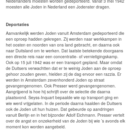
Nederlanders moesten worden gedeporteerd. Vanaf 3 mei 1942
moesten alle Joden in Nederland een Jodenster dragen.
Deportaties
Aanvankelijk werden Joden vanuit Amsterdam gedeporteerd die
een oproep hadden gekregen. Zij werden naar werkkampen in
het oosten en noorden van ons land gebracht, en daarna ook
naar Duitsland om te werken. Dat laatste betekende doorgaans
een directe reis naar een concentratie- of vernietigingskamp.
Ook op 15 juli 1942 was er een transport gepland. Maar omdat
de Duitsers verwachtten dat er te weinig Joden aan de oproep
gehoor zouden geven, hielden zij de dag ervoor een razzia. Er
werden in Amsterdam zevenhonderd Joden op straat
gevangengenomen. Ook Presser werd gevangengenomen.
Aangrijpend is hoe hij schrijft over de selectie die daarna
plaatsvond. Seyss-Inquart bepaalde wie op transport ging en
wie werd vrijgelaten. In de periode daarna haalden de Duitsers
ook de Joden uit hun huizen. Dat gebeurde op aandringen
vanuit Berlijn en in het bijzonder Adolf Eichmann. Presser vertelt
over de angst en onzekerheid van de Joden bij wie ’s avonds elk
moment kon worden aangebeld.