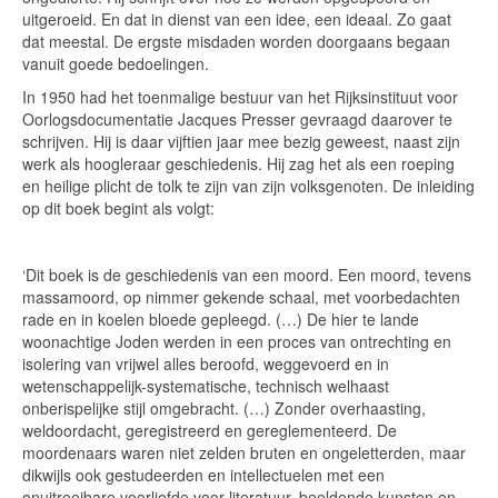
uitgeroeid. En dat in dienst van een idee, een ideaal. Zo gaat
dat meestal. De ergste misdaden worden doorgaans begaan
vanuit goede bedoelingen.
In 1950 had het toenmalige bestuur van het Rijksinstituut voor
Oorlogsdocumentatie Jacques Presser gevraagd daarover te
schrijven. Hij is daar vijftien jaar mee bezig geweest, naast zijn
werk als hoogleraar geschiedenis. Hij zag het als een roeping
en heilige plicht de tolk te zijn van zijn volksgenoten. De inleiding
op dit boek begint als volgt:
‘Dit boek is de geschiedenis van een moord. Een moord, tevens
massamoord, op nimmer gekende schaal, met voorbedachten
rade en in koelen bloede gepleegd. (…) De hier te lande
woonachtige Joden werden in een proces van ontrechting en
isolering van vrijwel alles beroofd, weggevoerd en in
wetenschappelijk-systematische, technisch welhaast
onberispelijke stijl omgebracht. (…) Zonder overhaasting,
weldoordacht, geregistreerd en gereglementeerd. De
moordenaars waren niet zelden bruten en ongeletterden, maar
dikwijls ook gestudeerden en intellectuelen met een
onuitroeibare voorliefde voor literatuur, beeldende kunsten en