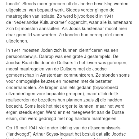
functie’. Steeds meer groepen uit de Joodse bevolking werden
uitgesloten van bepaald werk. Steeds verder gingen de
maatregelen van isolatie. Zo werd bijvoorbeeld in 1941
de ‘Nederlandse Kultuurkamer’ opgericht, waar alle kunstenaars
zich bij moesten aansluiten. Als Joods kunstenaar mocht men
daar geen lid van worden. Ze konden hun beroep niet meer
uitoefenen.
In 1941 moesten Joden zich kunnen identificeren via een
persoonsbewijs. Daarop was een grote J gestempeld. De
Joodse Raad die door de Duitsers in het leven was geroepen,
moest maatregelen van de Duitsers met de Joodse
gemeenschap in Amsterdam communiceren. Ze stonden soms
voor onmogelijke keuzes en moesten met de bezetter
onderhandelen. Ze kregen dan iets gedaan (bijvoorbeeld
uitzonderingen voor bepaalde groepen), maar uiteindelijk
realiseerden de bezetters hun plannen zoals zij die hadden
bedacht. Soms leek het niet erger te kunnen, maar het werd
erger, steeds erger. Werd er niet meegewerkt aan de Duitse
eisen, dan werd gedreigd met nog hardere maatregelen.
Op 19 mei 1941 viel onder leiding van de rijkscommissaris
(‘landvoogd’) Arthur Seyss-Inquart het besluit dat alle Joodse