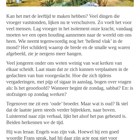
Kan het met de leeftijd te maken hebben? Veel dingen die
vroeger vaststonden, lijken nu te verschuiven. Zo voelt het voor
veel mensen. Lag vroeger in het isolement onze kracht, vandaag
moeten we een open houding aannemen naar de wereld om ons
heen. Wie neemt tegenwoordig nog het ‘hellend vlak’ in de
mond? Het schilderij waarop de brede en de smalle weg waren
afgebeeld, zie je nergens meer hangen.
Veel jongeren onder ons weten weinig van wat kerken van
elkaar scheidt. Laat staan dat ze zich kunnen verplaatsen in de
gedachten van hun voorgeslacht. Hoe die zich tijdens
vergaderingen, met pijp of sigaar in aanslag, bogen over vragen
als: Is het geoorloofd? Wanneer begint de zondag, sabbat? En: is
stofzuigen op zondag werken?
Tegenover me zit een ‘oude’ broeder. Maar wat is oud? Ik stel
dat de laatste jaren steeds verder bijtrekken, naar boven.
Luisterend naar zijn verhaal, lijkt het alsof het pas gebeurd is.
Beiden herkennen we de tijd.
Hij was leraar. Engels was zijn vak. Hoewel hij een goed
woordje Frans sprak, had hij daar zijn acte nog niet voor