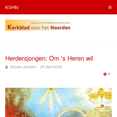
KVHN
Herdersjongen: Om ’s Heren wil
Douwe Janssen
25 April 2026
Emp