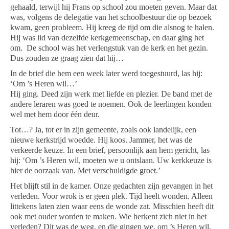
gehaald, terwijl hij Frans op school zou moeten geven. Maar dat
was, volgens de delegatie van het schoolbestuur die op bezoek
kwam, geen probleem. Hij kreeg de tijd om die alsnog te halen.
Hij was lid van dezelfde kerkgemeenschap, en daar ging het
om.
De school was het verlengstuk van de kerk en het gezin.
Dus zouden ze graag zien dat hij…
In de brief die hem een week later werd toegestuurd, las hij:
‘Om ’s Heren wil…’
Hij ging. Deed zijn werk met liefde en plezier. De band met de
andere leraren was goed te noemen. Ook de leerlingen konden
wel met hem door één deur.
Tot…? Ja, tot er in zijn gemeente, zoals ook landelijk, een
nieuwe kerkstrijd woedde. Hij koos. Jammer, het was de
verkeerde keuze. In een brief, persoonlijk aan hem gericht, las
hij: ‘Om ’s Heren wil, moeten we u ontslaan. Uw kerkkeuze is
hier de oorzaak van. Met verschuldigde groet.’
Het blijft stil in de kamer. Onze gedachten zijn gevangen in het
verleden. Voor wrok is er geen plek. Tijd heelt wonden. Alleen
littekens laten zien waar eens de wonde zat. Misschien heeft dit
ook met ouder worden te maken. Wie herkent zich niet in het
verleden? Dit was de weg, en die gingen we, om ’s Heren wil.