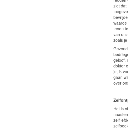
redden e
ziet dat
toegeven
bevrijde
waarde 
tenen te
van on
zoals je
Gezond 
bedrieg
geloof, 
dokter 
je, ik v
gaan wa
over on
Zelfont
Het is n
naasten
zelflief
zelfbee