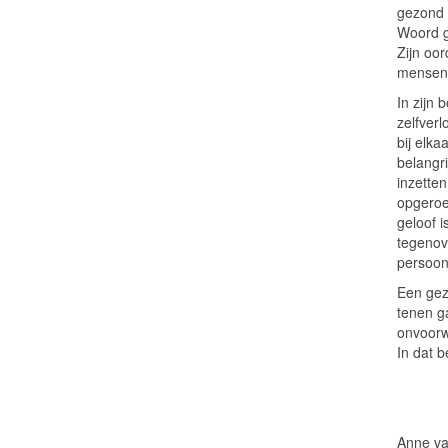
gezond 
Woord ge
Zijn oor
mensen
In zijn 
zelfverl
bij elka
belangr
inzetten
opgeroe
geloof i
tegenov
persoonl
Een gezo
tenen ga
onvoorwa
In dat 
Anne va