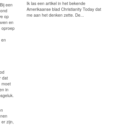
Ik las een artikel in het bekende
 Bij een
Amerikaanse blad Christianity Today dat
zond
me aan het denken zette. De...
we op
gaven en
e oproep
 en
God
r dat
Je moet
en in
nsgeluk.
en
enen
er zijn,