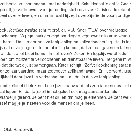
zelfbeeld kan samengaan met nederigheid. Schuldbesef is dat je God o
looft, je vertrouwen voor je redding stelt op Jezus Christus. Je erkent
deel over je leven, en omarmt wat Hij zegt over Zijn liefde voor zondige
.
boek
Heerlijke zwakte
schrijft prof. dr. M.J. Kater (TUA) over ‘gelukkige
oochening’. Wij zijn vaak geneigd om dingen tegenover elkaar te zetten 
ar horen. Denk maar aan zelfontplooiing en zelfverloochening. Het is to
ijk dat onze jongeren tot ontplooiing komen, dat ze hun gaven en talen
 en dat ze tot bloei komen in het leven? Zeker! En tegelijk wordt ieder
pen om zichzelf te verloochenen en dienstbaar te leven. Het geheim v
s dat die twee juist samengaan. Kater schrijft: ‘Zelfverloochening staat n
er zelfaanvaarding, maar tegenover zelfhandhaving.’ En: ‘Je wordt juis
ijkheid door jezelf te verloochenen – en dat is dus zelfontplooiing.’
nd zelfbeeld betekent dat je jezelf aanvaardt als zondaar en dus niet 
at lopen. En dat je jezelf in het geloof ook mag aanvaarden als
ardelijk geliefd. Je bent niet ok, en dat mag je erkennen. Je bent wel 
besef mag je je inzetten voor de mensen om je heen.
n Olst, Harderwijk