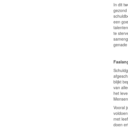
In dit t
gezond 
schuldb
een goe
talente
te ster
samenga
genade 
Faalan
Schuldg
afgesch
blijkt b
van alle
het lev
Mensen 
Vooral 
voldoen,
met lee
doen er