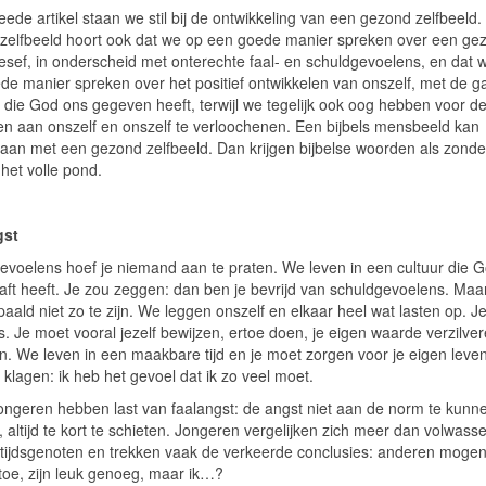
weede artikel staan we stil bij de ontwikkeling van een gezond zelfbeeld.
zelfbeeld hoort ook dat we op een goede manier spreken over een ge
esef, in onderscheid met onterechte faal- en schuldgevoelens, en dat 
de manier spreken over het positief ontwikkelen van onszelf, met de 
n die God ons gegeven heeft, terwijl we tegelijk ook oog hebben voor d
ven aan onszelf en onszelf te verloochenen. Een bijbels mensbeeld kan
an met een gezond zelfbeeld. Dan krijgen bijbelse woorden als zonde
het volle pond.
gst
evoelens hoef je niemand aan te praten. We leven in een cultuur die 
aft heeft. Je zou zeggen: dan ben je bevrijd van schuldgevoelens. Maa
epaald niet zo te zijn. We leggen onszelf en elkaar heel wat lasten op. 
s. Je moet vooral jezelf bewijzen, ertoe doen, je eigen waarde verzilver
en. We leven in een maakbare tijd en je moet zorgen voor je eigen leve
klagen: ik heb het gevoel dat ik zo veel moet.
jongeren hebben last van faalangst: de angst niet aan de norm te kunn
 altijd te kort te schieten. Jongeren vergelijken zich meer dan volwass
ftijdsgenoten en trekken vaak de verkeerde conclusies: anderen mogen 
toe, zijn leuk genoeg, maar ik…?