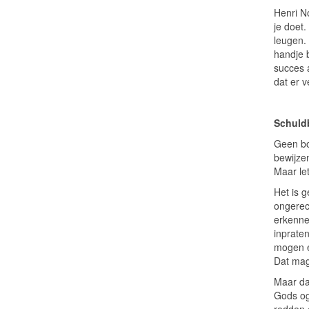
Henri No
je doet.
leugen.
handje b
succes a
dat er v
Schuld
Geen boo
bewijzen
Maar let
Het is 
ongerech
erkenne
inprate
mogen e
Dat mag
Maar da
Gods oge