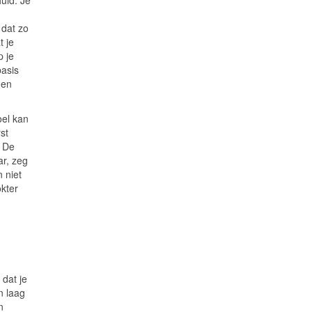
huld. Je
 dat zo
t je
p je
basis
den
oel kan
st
. De
ar, zeg
n niet
kter
 dat je
n laag
n