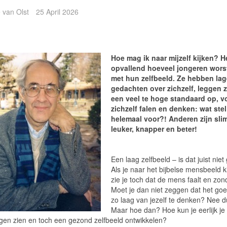
 van Olst
25 April 2026
Hoe mag ik naar mijzelf kijken? He
opvallend hoeveel jongeren wors
met hun zelfbeeld. Ze hebben lag
gedachten over zichzelf, leggen z
een veel te hoge standaard op, v
zichzelf falen en denken: wat stel
helemaal voor?! Anderen zijn sli
leuker, knapper en beter!
Een laag zelfbeeld – is dat juist nie
Als je naar het bijbelse mensbeeld ki
zie je toch dat de mens faalt en zon
Moet je dan niet zeggen dat het go
zo laag van jezelf te denken? Nee d
Maar hoe dan? Hoe kun je eerlijk je 
gen zien en toch een gezond zelfbeeld ontwikkelen?