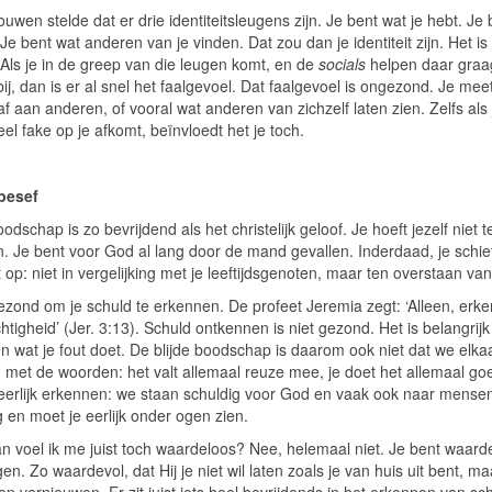
uwen stelde dat er drie identiteitsleugens zijn. Je bent wat je hebt. Je
 Je bent wat anderen van je vinden. Dat zou dan je identiteit zijn. Het is
 Als je in de greep van die leugen komt, en de
socials
helpen daar graa
ij, dan is er al snel het faalgevoel. Dat faalgevoel is ongezond. Je meet
f aan anderen, of vooral wat anderen van zichzelf laten zien. Zelfs als
eel fake op je afkomt, beïnvloedt het je toch.
besef
dschap is zo bevrijdend als het christelijk geloof. Je hoeft jezelf niet t
. Je bent voor God al lang door de mand gevallen. Inderdaad, je schiet
 op: niet in vergelijking met je leeftijdsgenoten, maar ten overstaan va
gezond om je schuld te erkennen. De profeet Jeremia zegt: ‘Alleen, erk
tigheid’ (Jer. 3:13). Schuld ontkennen is niet gezond. Het is belangrijk
n wat je fout doet. De blijde boodschap is daarom ook niet dat we elk
n met de woorden: het valt allemaal reuze mee, je doet het allemaal g
erlijk erkennen: we staan schuldig voor God en vaak ook naar mensen
 en moet je eerlijk onder ogen zien.
n voel ik me juist toch waardeloos? Nee, helemaal niet. Je bent waarde
n. Zo waardevol, dat Hij je niet wil laten zoals je van huis uit bent, maa