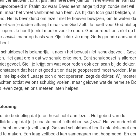
n vernieuwen. Er zit juist iets heel bevrijdends in het erkennen van sc
 bijvoorbeeld in Psalm 32 waar David eerst lange tijd zijn zonde niet wil
, maar het vreet vanbinnen aan hem. Als hij dan toch gaat belijden, is
nd. Het is bevrijdend om jezelf niet te hoeven bewijzen, om te weten da
niet van je daden afhangt maar van God Zelf. Je hoeft voor God niet o
 lopen. Je hoeft je niet mooier voor te doen. God oordeelt ons niet op 
ze
socials
maar op basis van Zijn liefde. Je mag Gods genade aanvaar
 bent.
schuldbesef is belangrijk. Ik noem het bewust niet ‘schuldgevoel’. Gev
en. Het gaat erom dat we schuld erkennen. Echt schuldbesef is allereer
niet gevoel. Stel, je krijgt om wat voor reden ook een scan bij de dokter
constateert dat het niet goed zit en dat je geopereerd moet worden. Ma
oel me kiplekker! Laat je toch direct opereren, zegt de dokter. Wij moete
chten totdat we ons schuldig voelen, maar geloven wat de hemelse Do
s leven zegt, en ons meteen laten helpen.
plooiing
iet de bedoeling dat je en hekel hebt aan jezelf. Het gebod van de
liefde zegt dat je je naaste moet liefhebben
als jezelf
. Het veronderstelt
de hebt en voor jezelf zorgt. Gezond schuldbesef heeft ook niets met ee
ld te maken. Een laag zelfbeeld kan samengaan met hoogmoed. En ee