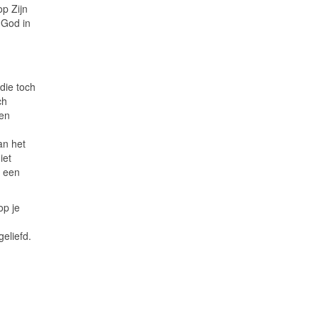
p Zijn
 God in
die toch
ch
ten
an het
iet
t een
op je
geliefd.