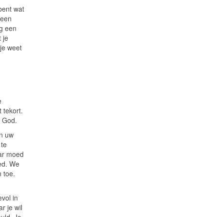
 bent wat
 een
g een
 je
 je weet
e
 tekort.
n God.
en uw
 te
aar moed
oed. We
 toe.
vol in
r je wil