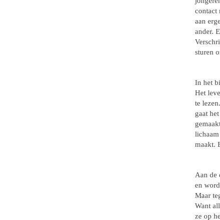
jongeren
contact
aan erg
ander. E
Verschri
sturen o
In het b
Het lev
te lezen
gaat het
gemaakt.
lichaam
maakt. E
Aan de e
en word
Maar teg
Want all
ze op h