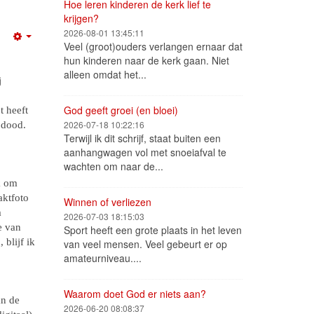
Hoe leren kinderen de kerk lief te
krijgen?
2026-08-01 13:45:11
Empty
Veel (groot)ouders verlangen ernaar dat
hun kinderen naar de kerk gaan. Niet
alleen omdat het...
j
God geeft groei (en bloei)
 heeft
2026-07-18 10:22:16
 dood.
Terwijl ik dit schrijf, staat buiten een
aanhangwagen vol met snoeiafval te
wachten om naar de...
k om
aktfoto
Winnen of verliezen
m
2026-07-03 18:15:03
je van
Sport heeft een grote plaats in het leven
blijf ik
van veel mensen. Veel gebeurt er op
amateurniveau....
Waarom doet God er niets aan?
an de
2026-06-20 08:08:37