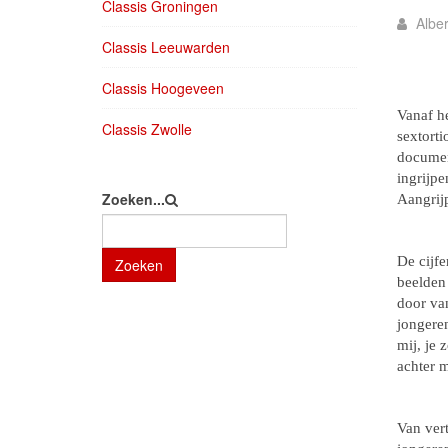
Classis Groningen
Albe
Classis Leeuwarden
Classis Hoogeveen
Vanaf he
Classis Zwolle
sextorti
documen
ingrijp
Zoeken...
Aangrij
De cijfe
Zoeken
beelden 
door va
jongeren
mij, je
achter 
Van ver