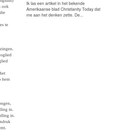
igitaal)
Ik las een artikel in het bekende
n ook
Amerikaanse blad Christianity Today dat
die
me aan het denken zette. De...
es te
ezingen.
ooglied
glied
het
op hem
jongen,
ing in.
lling in.
indruk
omt.