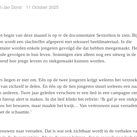
rt-Jan Dorst
11 October 2025
t begin van deze maand is op tv de documentaire Sextortion te zien. Bi
on wordt een slachtoffer afgeperst met seksueel beeldmateriaal. In die
taire worden enkele jongeren gevolgd die dat hebben meegemaakt. Het
ende gevolgen in hun leven. Sommigen zien alleen nog een uitweg in de
pend hoe jonge levens zo stukgemaakt kunnen worden.
rs liegen er niet om. Eén op de twee jongeren krijgt weleens het verzoe
van zichzelf te delen. En één op de tien jongeren stuurt weleens een na
n anderen. Twee jaar geleden verscheen er een lied in een campagne o
 hierop alert te maken. In dat lied klinkt het refrein: ‘Ik gaf je een stuk
 zou het bewaren, maar maakte het kwijt… Van vertrouwen naar verraden, 
met de schaamte.’
trouwen naar verraden. Dat is wat ook zichtbaar wordt in de verhalen v