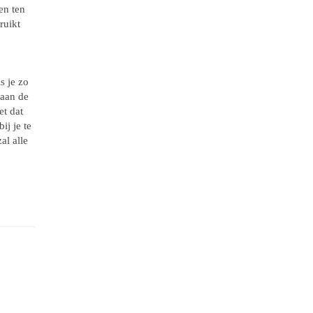
en ten
ruikt
s je zo
 aan de
et dat
ij je te
al alle