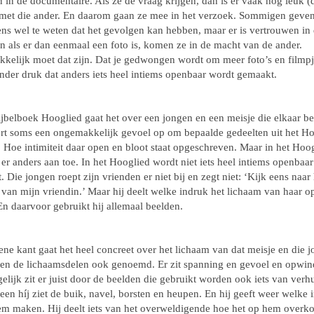
 in de documentaire. Als ze de vraag krijgen, dan is er vaak nog leuk (d
 met die ander. En daarom gaan ze mee in het verzoek. Sommigen geve
ens wel te weten dat het gevolgen kan hebben, maar er is vertrouwen in 
n als er dan eenmaal een foto is, komen ze in de macht van de ander.
kkelijk moet dat zijn. Dat je gedwongen wordt om meer foto’s en filmpj
nder druk dat anders iets heel intiems openbaar wordt gemaakt.
ijbelboek Hooglied gaat het over een jongen en een meisje die elkaar b
ert soms een ongemakkelijk gevoel op om bepaalde gedeelten uit het H
. Hoe intimiteit daar open en bloot staat opgeschreven. Maar in het Hoo
 er anders aan toe. In het Hooglied wordt niet iets heel intiems openbaar
 Die jongen roept zijn vrienden er niet bij en zegt niet: ‘Kijk eens naar 
 van mijn vriendin.’ Maar hij deelt welke indruk het lichaam van haar 
n daarvoor gebruikt hij allemaal beelden.
ne kant gaat het heel concreet over het lichaam van dat meisje en die 
en de lichaamsdelen ook genoemd. Er zit spanning en gevoel en opwind
elijk zit er juist door de beelden die gebruikt worden ook iets van verhu
een híj ziet de buik, navel, borsten en heupen. En hij geeft weer welke 
em maken. Hij deelt iets van het overweldigende hoe het op hem overk