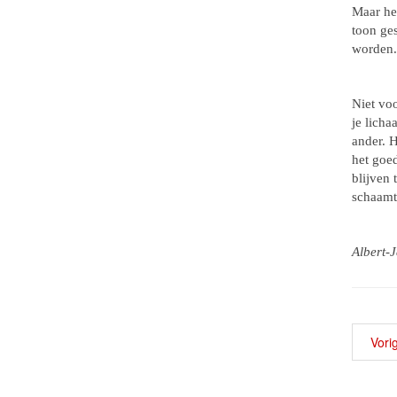
Maar het
toon ge
worden.
Niet voo
je licha
ander. H
het goed
blijven 
schaamte
Albert-
Vori