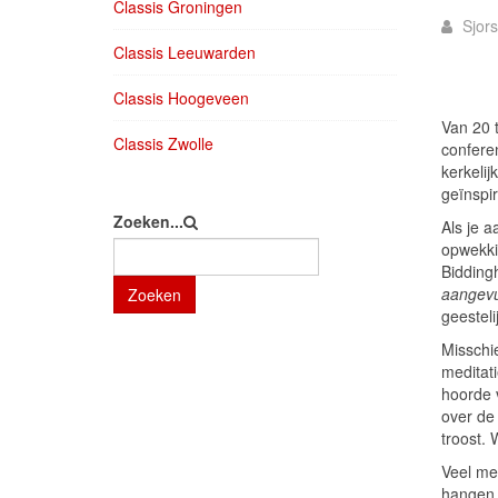
Classis Groningen
Sjors
Classis Leeuwarden
Classis Hoogeveen
Van 20 
Classis Zwolle
confere
kerkeli
geïnspi
Zoeken...
Als je 
opwekki
Biddingh
aangev
Zoeken
geesteli
Misschi
meditat
hoorde v
over de
troost. 
Veel mee
hangen,