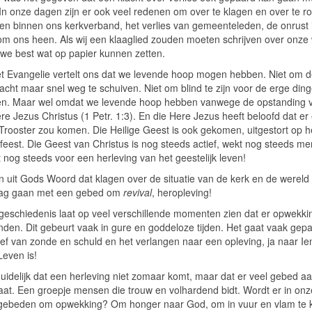
 In onze dagen zijn er ook veel redenen om over te klagen en over te r
en binnen ons kerkverband, het verlies van gemeenteleden, de onrust 
om ons heen. Als wij een klaaglied zouden moeten schrijven over onze 
we best wat op papier kunnen zetten.
t Evangelie vertelt ons dat we levende hoop mogen hebben. Niet om 
acht maar snel weg te schuiven. Niet om blind te zijn voor de erge din
n. Maar wel omdat we levende hoop hebben vanwege de opstanding 
e Jezus Christus (1 Petr. 1:3). En die Here Jezus heeft beloofd dat er
Trooster zou komen. Die Heilige Geest is ook gekomen, uitgestort op h
rfeest. Die Geest van Christus is nog steeds actief, wekt nog steeds m
 nog steeds voor een herleving van het geestelijk leven!
n uit Gods Woord dat klagen over de situatie van de kerk en de wereld
ag gaan met een gebed om
revival
, heropleving!
geschiedenis laat op veel verschillende momenten zien dat er opwekk
inden. Dit gebeurt vaak in gure en goddeloze tijden. Het gaat vaak gep
ef van zonde en schuld en het verlangen naar een opleving, ja naar I
Leven is!
duidelijk dat een herleving niet zomaar komt, maar dat er veel gebed a
aat. Een groepje mensen die trouw en volhardend bidt. Wordt er in onz
gebeden om opwekking? Om honger naar God, om in vuur en vlam te