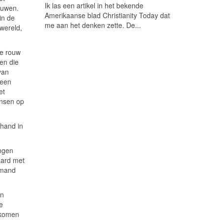
Ik las een artikel in het bekende
ouwen.
Amerikaanse blad Christianity Today dat
in de
me aan het denken zette. De...
wereld,
de rouw
gen die
van
 een
et
ensen op
 hand in
ingen
aard met
emand
an
e
 komen