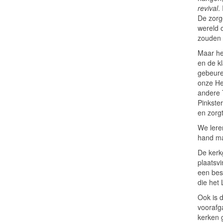
revival
.
De zorg
wereld 
zouden 
Maar he
en de kl
gebeure
onze Her
andere 
Pinkste
en zorgt
We lere
hand m
De kerk
plaatsv
een bes
die het 
Ook is 
voorafg
kerken 