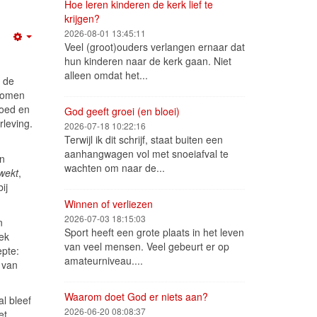
Hoe leren kinderen de kerk lief te
krijgen?
2026-08-01 13:45:11
Empty
Veel (groot)ouders verlangen ernaar dat
hun kinderen naar de kerk gaan. Niet
alleen omdat het...
p de
 komen
voed en
God geeft groei (en bloei)
rleving.
2026-07-18 10:22:16
Terwijl ik dit schrijf, staat buiten een
aanhangwagen vol met snoeiafval te
in
wachten om naar de...
wekt
,
ij
Winnen of verliezen
2026-07-03 18:15:03
n
Sport heeft een grote plaats in het leven
eek
van veel mensen. Veel gebeurt er op
epte:
amateurniveau....
 van
Waarom doet God er niets aan?
l bleef
2026-06-20 08:08:37
et