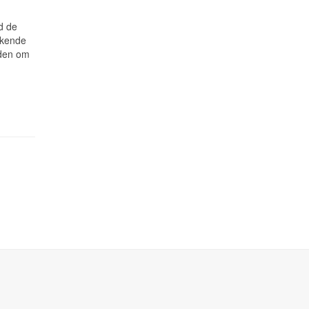
d de
ekende
dden om