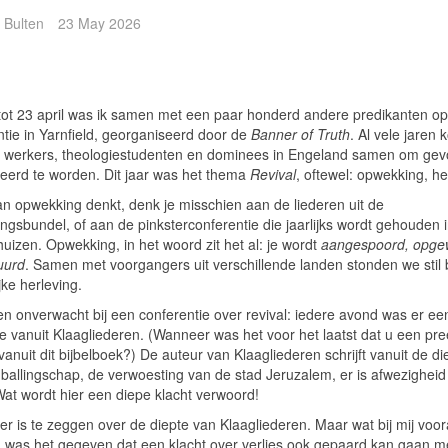
 Bulten
23 May 2026
tot 23 april was ik samen met een paar honderd andere predikanten o
ntie in Yarnfield, georganiseerd door de
Banner of Truth
. Al vele jaren
jk werkers, theologiestudenten en dominees in Engeland samen om ge
reerd te worden. Dit jaar was het thema
Revival
, oftewel: opwekking, he
aan opwekking denkt, denk je misschien aan de liederen uit de
ngsbundel, of aan de pinksterconferentie die jaarlijks wordt gehouden 
uizen. Opwekking, in het woord zit het al: je wordt
aangespoord, opge
uurd
. Samen met voorgangers uit verschillende landen stonden we stil b
jke herleving.
en onverwacht bij een conferentie over revival: iedere avond was er ee
ie vanuit Klaagliederen. (Wanneer was het voor het laatst dat u een pr
anuit dit bijbelboek?) De auteur van Klaagliederen schrijft vanuit de di
 ballingschap, de verwoesting van de stad Jeruzalem, er is afwezigheid
Wat wordt hier een diepe klacht verwoord!
r is te zeggen over de diepte van Klaagliederen. Maar wat bij mij voora
 was het gegeven dat een klacht over verlies ook gepaard kan gaan m