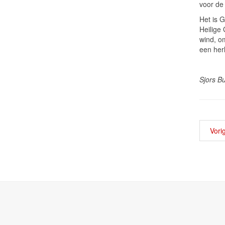
voor de
Het is 
Heilige
wind, o
een her
Sjors B
Vori