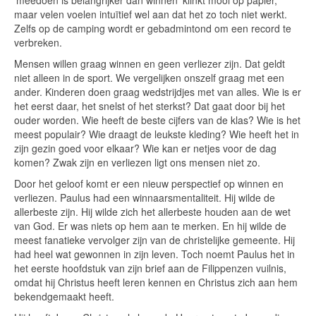
‘meedoen is belangrijker dan winnen’ klinkt mooi op papier,
maar velen voelen intuïtief wel aan dat het zo toch niet werkt.
Zelfs op de camping wordt er gebadmintond om een record te
verbreken.
Mensen willen graag winnen en geen verliezer zijn. Dat geldt
niet alleen in de sport. We vergelijken onszelf graag met een
ander. Kinderen doen graag wedstrijdjes met van alles. Wie is er
het eerst daar, het snelst of het sterkst? Dat gaat door bij het
ouder worden. Wie heeft de beste cijfers van de klas? Wie is het
meest populair? Wie draagt de leukste kleding? Wie heeft het in
zijn gezin goed voor elkaar? Wie kan er netjes voor de dag
komen? Zwak zijn en verliezen ligt ons mensen niet zo.
Door het geloof komt er een nieuw perspectief op winnen en
verliezen. Paulus had een winnaarsmentaliteit. Hij wilde de
allerbeste zijn. Hij wilde zich het allerbeste houden aan de wet
van God. Er was niets op hem aan te merken. En hij wilde de
meest fanatieke vervolger zijn van de christelijke gemeente. Hij
had heel wat gewonnen in zijn leven. Toch noemt Paulus het in
het eerste hoofdstuk van zijn brief aan de Filippenzen vuilnis,
omdat hij Christus heeft leren kennen en Christus zich aan hem
bekendgemaakt heeft.