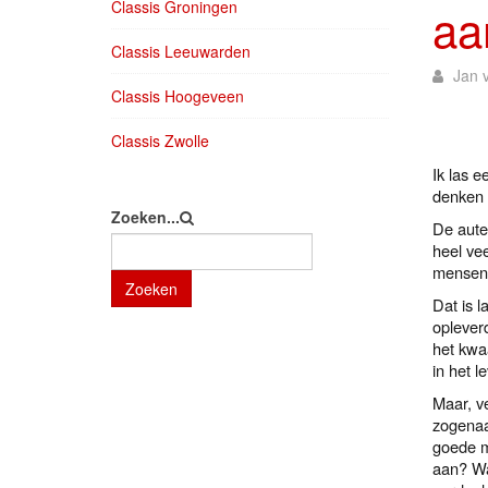
Classis Groningen
aa
Classis Leeuwarden
Jan v
Classis Hoogeveen
Classis Zwolle
Ik las 
denken 
Zoeken...
De auteu
heel ve
mensen 
Zoeken
Dat is l
oplever
het kwa
in het 
Maar, v
zogenaa
goede m
aan? Wa