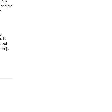
En ik
ring die
e
ag
. Ik
p zal
nkrijk