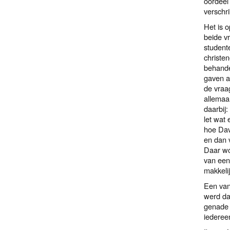
oordeel
verschr
Het is 
beide vr
student
christen
behande
gaven a
de vraa
allemaa
daarbij:
let wat 
hoe Dav
en dan 
Daar wo
van een
makkeli
Een van
werd dat
genade 
iederee