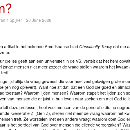
n?
an ’t Spijker
20 June 2026
een artikel in het bekende Amerikaanse blad
Christianity Today
dat me a
zette.
r die les geeft aan een universiteit in de VS, vertelt dat het hem opval
el jonge mensen niet meer zozeer de vraag stellen waarom het kwaad
treft.
ange tijd altijd dé vraag geweest die voor heel veel gelovigen grote moe
de (en nog oplevert). Want hoe zit dat, dat een God die goed en almacht
ad toestaat? Waarom lijden mensen? Waarom stapelt het lijden zich s
leven van mensen die er juist in hun leven naar zoeken om met God te 
ertelt deze professor, heel veel mensen van de generatie die nu opgroe
mde ‘Generatie Z’ (Gen Z), stellen niet meer de vraag waarom het k
ensen treft. Ze worstelen met een andere vraag: waarom doet God er
ar is het oordeel van God over mensen die ellende veroorzaken? Waar