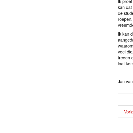
Ik proef
kan dat 
de stud
roepen.
vreemdel
Ik kan 
aangeda
waarom 
voel die
treden e
laat kom
Jan van
Vori