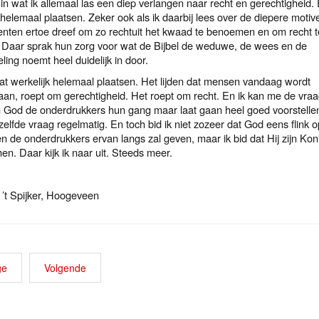
 in wat ik allemaal las een diep verlangen naar recht en gerechtigheid. 
helemaal plaatsen. Zeker ook als ik daarbij lees over de diepere motive
enten ertoe dreef om zo rechtuit het kwaad te benoemen en om recht t
 Daar sprak hun zorg voor wat de Bijbel de weduwe, de wees en de
ing noemt heel duidelijk in door.
dat werkelijk helemaal plaatsen. Het lijden dat mensen vandaag wordt
an, roept om gerechtigheid. Het roept om recht. En ik kan me de vra
God de onderdrukkers hun gang maar laat gaan heel goed voorstellen
zelfde vraag regelmatig. En toch bid ik niet zozeer dat God eens flink o
n de onderdrukkers ervan langs zal geven, maar ik bid dat Hij zijn Koni
en. Daar kijk ik naar uit. Steeds meer.
 ’t Spijker, Hoogeveen
ge
Volgende