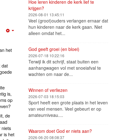
Hoe leren kinderen de kerk lief te
krijgen?
2026-08-01 13:45:11
Veel (groot)ouders verlangen ernaar dat
hun kinderen naar de kerk gaan. Niet
alleen omdat het...
Empty
God geeft groei (en bloei)
an het
2026-07-18 10:22:16
Terwijl ik dit schrijf, staat buiten een
t dat
aanhangwagen vol met snoeiafval te
 goede
wachten om naar de...
ite
Winnen of verliezen
ig is,
2026-07-03 18:15:03
oms op
Sport heeft een grote plaats in het leven
leven?
van veel mensen. Veel gebeurt er op
amateurniveau....
it, de
waad
 niets
Waarom doet God er niets aan?
 is het
2026-06-20 08:08:37