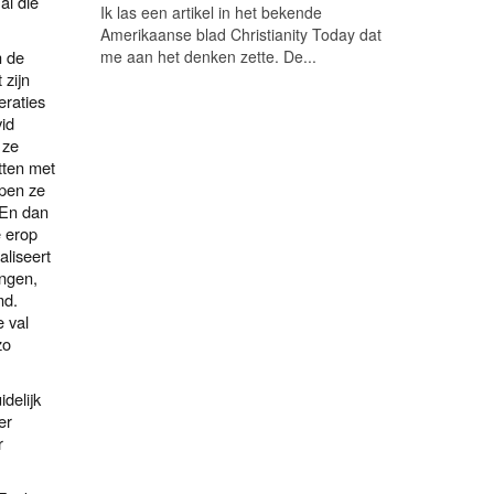
al die
Ik las een artikel in het bekende
Amerikaanse blad Christianity Today dat
n de
me aan het denken zette. De...
 zijn
eraties
vid
 ze
tten met
epen ze
 En dan
e erop
aliseert
engen,
md.
 val
zo
delijk
er
r