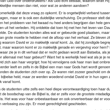
 van God over onderdrukkers? Als God echt bestaat, waarom straft Hij 
ikkelijke mensen dan niet, voor wat ze anderen aandoen?
opmerkelijk dat deze vraag zo opkomt. Er is ongetwijfeld verband tusse
agen, maar er is ook een duidelijke verschuiving. De professor stelt dat
en het probleem van het kwaad nu heel anders begrijpen dan hele gen
en uit het verleden. Hij ontdekte dat toen hij met hen het leven van Da
lde. De studenten konden alles wat er gebeurde goed plaatsen, maar
an grote moeite te hebben met de afloop van het verhaal. Ze bleven zi
g waarom David er zo makkelijk vanaf komt. Ja, dat hij zondigde begr
l, maar waarom komt er zo makkelijk genade en vergeving voor hem?
 waar zie je in dit verhaal dat er recht gedaan wordt aan Batseba, als j
er allemaal met haar gebeurt? Want het is werkelijk heel wat als je je re
id zich aan haar vergrijpt; hoe hij vervolgens ook haar man laat ombr
verder leeft en zelfs in de Bijbel een man naar Gods hart wordt genoe
nden de studenten zich over op. Ze waren niet zozeer geschokt om de
 bijbelse held, maar ze werden woedend omdat David er in hun ogen 
jk vanaf komt.
 de studenten uitte zelfs een heel diepe verontwaardiging toen haar dui
 de boodschap van de Bijbel is, dat er zelfs voor de grootste misdadig
is. Het was voor haar onbestaanbaar en ook onverteerbaar dat er voo
n verlossing zou zijn. Er moet gerechtigheid geschieden.