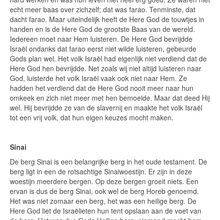
echt meer baas over zichzelf; dat was farao. Tenminste, dat
dacht farao. Maar uiteindelijk heeft de Here God de touwtjes in
handen en is de Here God de grootste Baas van de wereld.
Iedereen moet naar Hem luisteren. De Here God bevrijdde
Israël ondanks dat farao eerst niet wilde luisteren, gebeurde
Gods plan wel. Het volk Israël had eigenlijk niet verdiend dat de
Here God hen bevrijdde. Net zoals wij niet altijd luisteren naar
God, luisterde het volk Israël vaak ook niet naar Hem. Ze
hadden het verdiend dat de Here God nooit meer naar hun
omkeek en zich niet meer met hen bemoeide. Maar dat deed Hij
wel. Hij bevrijdde ze van de slavernij en maakte het volk Israël
tot een vrij volk, dat hun eigen keuzes mocht maken.
Sinai
De berg Sinai is een belangrijke berg in het oude testament. De
berg ligt in een de rotsachtige Sinaiwoestijn. Er zijn in deze
woestijn meerdere bergen. Op deze bergen groeit niets. Een
ervan is dus de berg Sinai, ook wel de berg Horeb genoemd.
Het was niet zomaar een berg, het was een heilige berg. De
Here God liet de Israëlieten hun tent opslaan aan de voet van