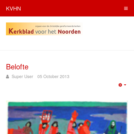
KVHN
Belofte
Super User
05 October 2013
Emp