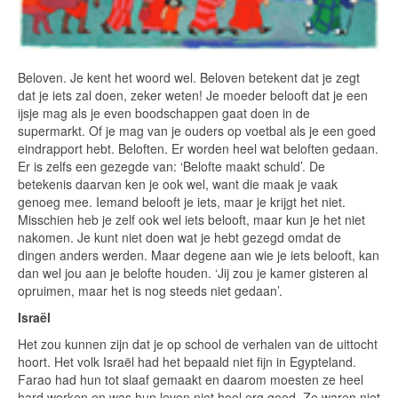
Beloven. Je kent het woord wel. Beloven betekent dat je zegt
dat je iets zal doen, zeker weten! Je moeder belooft dat je een
ijsje mag als je even boodschappen gaat doen in de
supermarkt. Of je mag van je ouders op voetbal als je een goed
eindrapport hebt. Beloften. Er worden heel wat beloften gedaan.
Er is zelfs een gezegde van: ‘Belofte maakt schuld’. De
betekenis daarvan ken je ook wel, want die maak je vaak
genoeg mee. Iemand belooft je iets, maar je krijgt het niet.
Misschien heb je zelf ook wel iets belooft, maar kun je het niet
nakomen. Je kunt niet doen wat je hebt gezegd omdat de
dingen anders werden. Maar degene aan wie je iets belooft, kan
dan wel jou aan je belofte houden. ‘Jij zou je kamer gisteren al
opruimen, maar het is nog steeds niet gedaan’.
Israël
Het zou kunnen zijn dat je op school de verhalen van de uittocht
hoort. Het volk Israël had het bepaald niet fijn in Egypteland.
Farao had hun tot slaaf gemaakt en daarom moesten ze heel
hard werken en was hun leven niet heel erg goed. Ze waren niet