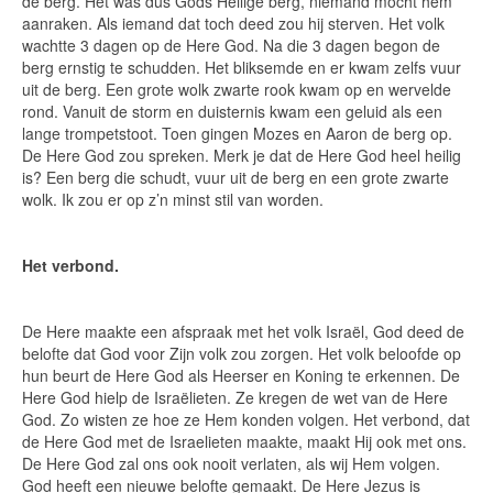
de berg. Het was dus Gods Heilige berg, niemand mocht hem
aanraken. Als iemand dat toch deed zou hij sterven. Het volk
wachtte 3 dagen op de Here God. Na die 3 dagen begon de
berg ernstig te schudden. Het bliksemde en er kwam zelfs vuur
uit de berg. Een grote wolk zwarte rook kwam op en wervelde
rond. Vanuit de storm en duisternis kwam een geluid als een
lange trompetstoot. Toen gingen Mozes en Aaron de berg op.
De Here God zou spreken. Merk je dat de Here God heel heilig
is? Een berg die schudt, vuur uit de berg en een grote zwarte
wolk. Ik zou er op z’n minst stil van worden.
Het verbond.
De Here maakte een afspraak met het volk Israël, God deed de
belofte dat God voor Zijn volk zou zorgen. Het volk beloofde op
hun beurt de Here God als Heerser en Koning te erkennen. De
Here God hielp de Israëlieten. Ze kregen de wet van de Here
God. Zo wisten ze hoe ze Hem konden volgen. Het verbond, dat
de Here God met de Israelieten maakte, maakt Hij ook met ons.
De Here God zal ons ook nooit verlaten, als wij Hem volgen.
God heeft een nieuwe belofte gemaakt. De Here Jezus is