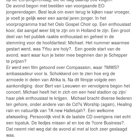
De avond begon met beelden van voorgaande EO
jongerendagen. Best leuk om even terug te kijken naar vroeger,
je voelt je gelijk weer een aantal jaren jonger. In het
voorprogramma trad het Oslo Gospel Choir op. Een enthousiast
koor, dat aangaf weer blij te zijn om in Holland te zijn. Een groot
deel van het publiek raakte enthousiast en geheel in de
stemming voor de hoofdartiest: Michael. Het nummer waarmee
gestart werd, was ?You are holy?. Een goede start van de
avond, want waar kun je beter mee beginnen dan je Schepper
te prijzen?
Er werd een film getoond over Compassion, waar ?MWS?
ambassadeur voor is. Schokkend om te zien hoe erg de
armoede in delen van Afrika is. Na dit filmpje volgde een
aankondiging door Bert van Leeuwen en vervolgens begon het
concert. Michael heeft het in zich om een heel stadion op zijn/
haar plek enthousiast te krijgen. Michael bracht diverse liederen
ten gehore, onder andere van de Cd?s Worship (again), Healing
rain en natuurlijk van ?A new Hallelujah?. Een welkome
afwisseling. Persoonlijk vind ik de laatste CD overigens niet echt
een topstuk. De liedjes missen af en toe de ?core Business?.
Dat neemt niet weg dat de avond al met al toch zeer geslaagd
was.