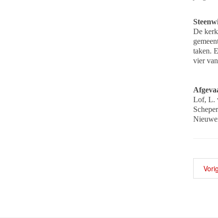
Steenw
De kerke
gemeent
taken. E
vier va
Afgeva
Lof, L.
Scheper
Nieuwer
Vori