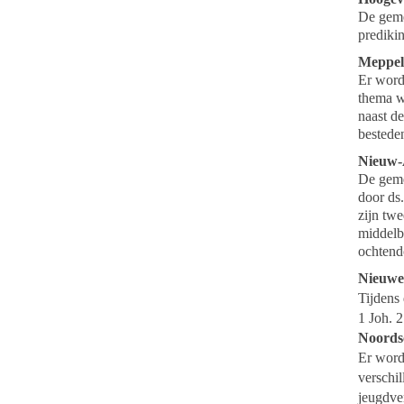
De geme
prediki
Meppel
Er word
thema w
naast d
bestede
Nieuw
De geme
door ds.
zijn twe
middelb
ochtend
Nieuwe
Tijdens
1 Joh. 
Noords
Er word
verschi
jeugdve