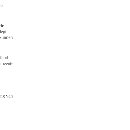
dat
de
legt
 kunnen
efend
gemeente
ing van