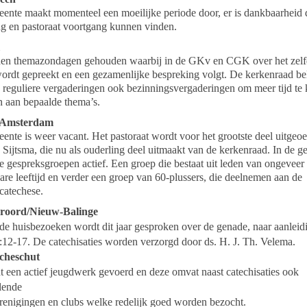
ente maakt momenteel een moeilijke periode door, er is dankbaarheid 
ng en pastoraat voortgang kunnen vinden.
en themazondagen gehouden waarbij in de GKv en CGK over het zelf
ordt gepreekt en een gezamenlijke bespreking volgt. De kerkenraad be
e reguliere vergaderingen ook bezinningsvergaderingen om meer tijd te
n aan bepaalde thema’s.
-Amsterdam
ente is weer vacant. Het pastoraat wordt voor het grootste deel uitgeo
 Sijtsma, die nu als ouderling deel uitmaakt van de kerkenraad. In de 
e gespreksgroepen actief. Een groep die bestaat uit leden van ongeveer
are leeftijd en verder een groep van 60-plussers, die deelnemen aan de
catechese.
roord/Nieuw-Balinge
 de huisbezoeken wordt dit jaar gesproken over de genade, naar aanleid
2:12-17. De catechisaties worden verzorgd door ds. H. J. Th. Velema.
cheschut
t een actief jeugdwerk gevoerd en deze omvat naast catechisaties ook
llende
renigingen en clubs welke redelijk goed worden bezocht.