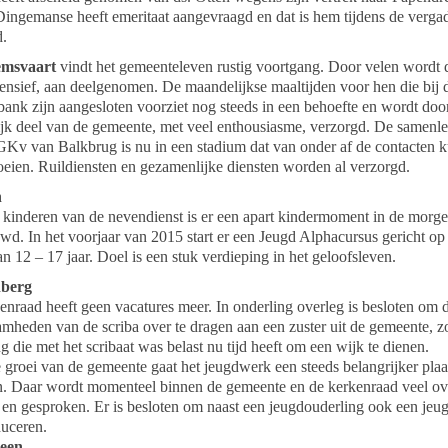
Dingemanse heeft emeritaat aangevraagd en dat is hem tijdens de verga
d.
emsvaart
vindt het gemeenteleven rustig voortgang. Door velen wordt 
tensief, aan deelgenomen. De maandelijkse maaltijden voor hen die bij 
bank zijn aangesloten voorziet nog steeds in een behoefte en wordt doo
ijk deel van de gemeente, met veel enthousiasme, verzorgd. De samenl
GKv van Balkbrug is nu in een stadium dat van onder af de contacten 
oeien. Ruildiensten en gezamenlijke diensten worden al verzorgd.
n
 kinderen van de nevendienst is er een apart kindermoment in de morge
wd. In het voorjaar van 2015 start er een Jeugd Alphacursus gericht op
n 12 – 17 jaar.
Doel is een stuk verdieping in het geloofsleven.
berg
enraad heeft geen vacatures meer. In onderling overleg is besloten om 
mheden van de scriba over te dragen aan een zuster uit de gemeente, z
g die met het scribaat was belast nu tijd heeft om een wijk te dienen.
 groei van de gemeente gaat het jeugdwerk een steeds belangrijker plaa
. Daar wordt momenteel binnen de gemeente en de kerkenraad veel ov
 en gesproken. Er is besloten om naast een jeugdouderling ook een jeu
duceren.
een