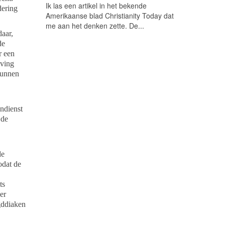
Ik las een artikel in het bekende
dering
Amerikaanse blad Christianity Today dat
me aan het denken zette. De...
daar,
de
r een
eving
kunnen
ndienst
 de
de
odat de
ts
er
gddiaken