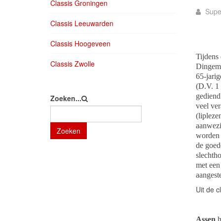
Classis Groningen
Supe
Classis Leeuwarden
Classis Hoogeveen
Tijdens 
Classis Zwolle
Dingema
65-jarig
(D.V. 1
gediend 
Zoeken...
veel ve
(lipleze
aanwezi
Zoeken
worden 
de goed
slechth
met een
aangest
Uit de 
Assen
h