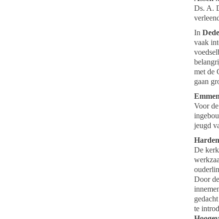
Ds. A. 
verleen
In
Ded
vaak in
voedsel
belangr
met de 
gaan gr
Emme
Voor de
ingebou
jeugd va
Harden
De kerk
werkzaa
ouderlin
Door de
innemen
gedacht
te intro
Hoogev