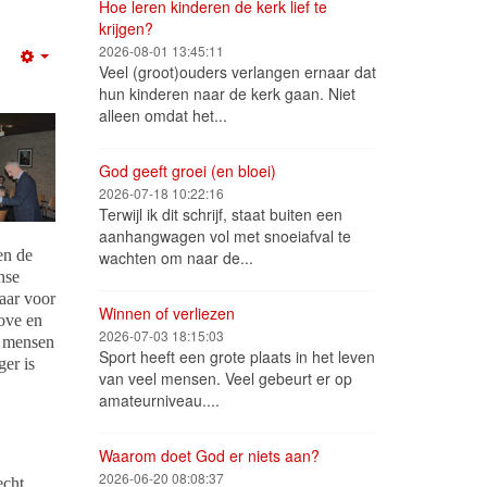
Hoe leren kinderen de kerk lief te
krijgen?
2026-08-01 13:45:11
Empty
Veel (groot)ouders verlangen ernaar dat
hun kinderen naar de kerk gaan. Niet
alleen omdat het...
God geeft groei (en bloei)
2026-07-18 10:22:16
Terwijl ik dit schrijf, staat buiten een
aanhangwagen vol met snoeiafval te
en de
wachten om naar de...
nse
aar voor
Winnen of verliezen
dove en
2026-07-03 18:15:03
t mensen
Sport heeft een grote plaats in het leven
ger is
van veel mensen. Veel gebeurt er op
amateurniveau....
Waarom doet God er niets aan?
2026-06-20 08:08:37
cht.