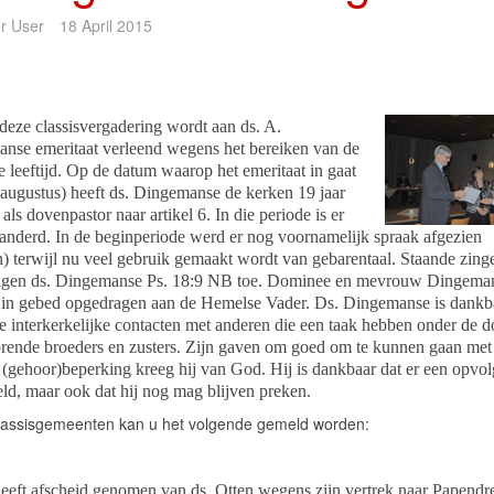
r User
18 April 2015
deze classisvergadering wordt aan ds. A.
nse emeritaat verleend wegens het bereiken van de
e leeftijd. Op de datum waarop het emeritaat in gaat
 augustus) heeft ds. Dingemanse de kerken 19 jaar
als dovenpastor naar artikel 6. In die periode is er
randerd. In de beginperiode werd er nog voornamelijk spraak afgezien
n) terwijl nu veel gebruik gemaakt wordt van gebarentaal. Staande zing
gen ds. Dingemanse Ps. 18:9 NB toe. Dominee en mevrouw Dingema
in gebed opgedragen aan de Hemelse Vader. Ds. Dingemanse is dankb
e interkerkelijke contacten met anderen die een taak hebben onder de 
orende broeders en zusters. Zijn gaven om goed om te kunnen gaan me
 (gehoor)beperking kreeg hij van God. Hij is dankbaar dat er een opvol
eld, maar ook dat hij nog mag blijven preken.
classisgemeenten kan u het volgende gemeld worden:
eeft afscheid genomen van ds. Otten wegens zijn vertrek naar Papendre