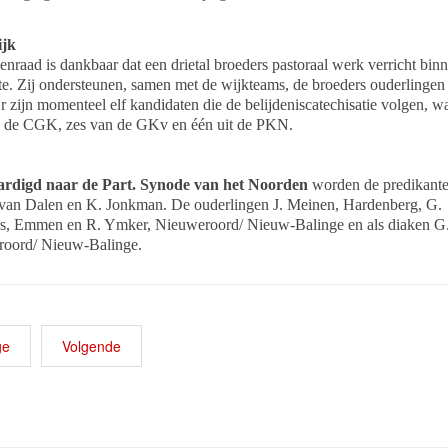
ijk
nraad is dankbaar dat een drietal broeders pastoraal werk verricht bin
e. Zij ondersteunen, samen met de wijkteams, de broeders ouderlingen
r zijn momenteel elf kandidaten die de belijdeniscatechisatie volgen, 
n de CGK, zes van de GKv en één uit de PKN.
ardigd naar de Part. Synode van het Noorden
worden de predikanten
 van Dalen en K. Jonkman. De ouderlingen J. Meinen, Hardenberg, G.
s, Emmen en R. Ymker, Nieuweroord/ Nieuw-Balinge en als diaken G.
oord/ Nieuw-Balinge.
ge
Volgende