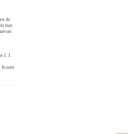
nen de
 in hun
waarvan
 J. J.
 Koster