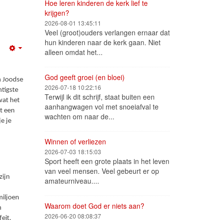
Hoe leren kinderen de kerk lief te
krijgen?
2026-08-01 13:45:11
Veel (groot)ouders verlangen ernaar dat
hun kinderen naar de kerk gaan. Niet
alleen omdat het...
Empty
God geeft groei (en bloei)
n Joodse
2026-07-18 10:22:16
ntigste
Terwijl ik dit schrijf, staat buiten een
wat het
aanhangwagen vol met snoeiafval te
lt een
wachten om naar de...
e je
Winnen of verliezen
2026-07-03 18:15:03
Sport heeft een grote plaats in het leven
van veel mensen. Veel gebeurt er op
zijn
amateurniveau....
miljoen
Waarom doet God er niets aan?
n
2026-06-20 08:08:37
feit,