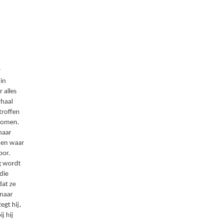
r
in
 alles
rhaal
troffen
 komen.
haar
 en waar
bor.
ig wordt
die
dat ze
 naar
gt hij,
j hij