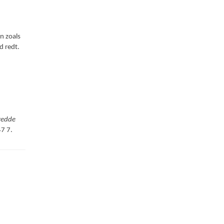
n zoals
d redt.
redde
47 7.