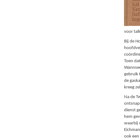
voor tal
Bij de 
hoofdver
coördine
Toen dat
Wannseec
gebruik 
de gaska
kreeg ze
Na de Tw
ontsnapp
dienst 
hem gevo
waarbij 
Eichmann
ook een 