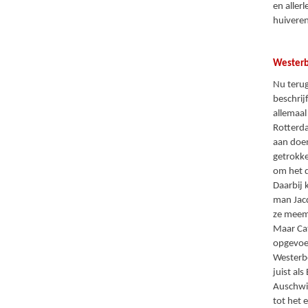
en aller
huiveren
Wester
Nu terug
beschrij
allemaal
Rotterda
aan doen
getrokke
om het 
Daarbij 
man Jacq
ze meem
Maar Cat
opgevoe
Westerbo
juist al
Auschwit
tot het 