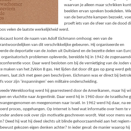
waarvan je alleen maar schrikken kunt
beelden ervan spreken boekdelen. Wi
van de beruchte kampen bezoekt, voe
proeft iets van de sfeer van de dood d
loos velen de laatste werkelijkheid werd.
Holocaust komt de naam van Adolf Eichmann omhoog: een van de
antwoordelijken van dit verschrikkelijke gebeuren. Hij organiseerde en
erde de deportatie van de Joden uit Duitsland en de bezette delen van Eur
 organisatorisch problemen opleverde, bereidde hij in 1942 de zogenaamd
onferentie voor. Daar werd besloten om bij de vernietiging van de Joden
te maken van het Zyklon B gas. Het lijden dat door dit gas op gang werd geb
mers, laat zich met geen pen beschrijven. Eichmann was er direct bij betro
lfs voor zijn ’inspanningen’ een militaire onderscheiding.
eede Wereldoorlog werd hij gearresteerd door de Amerikanen, maar hij wi
en en vluchtte naar Argentinië. Daar werd hij in 1960 door de Israëlische
gevangengenomen en meegenomen naar Israël. In 1962 werd hij daar, na ee
erd proces, opgehangen. Op Internet is heel wat informatie over hem te v
onder andere ook over zijn motivatie geschreven wordt. Wat voor mens wa
? Deed hij wat hij deed slechts uit blinde gehoorzaamheid aan het regiem o
bewust gekozen eigen denken achter? In ieder geval: de manier waarop hij