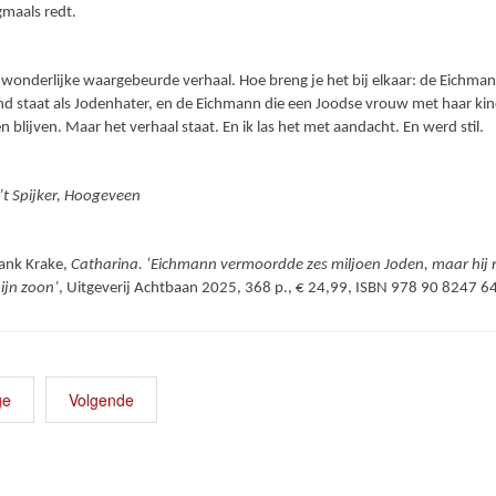
maals redt.
it wonderlijke waargebeurde verhaal. Hoe breng je het bij elkaar: de Eichman
nd staat als Jodenhater, en de Eichmann die een Joodse vrouw met haar kin
n blijven. Maar het verhaal staat. En ik las het met aandacht. En werd stil.
’t Spijker, Hoogeveen
rank Krake,
Catharina. ‘Eichmann vermoordde zes miljoen Joden, maar hij 
ijn zoon’
, Uitgeverij Achtbaan 2025, 368 p., € 24,99, ISBN 978 90 8247 6
ge
Volgende