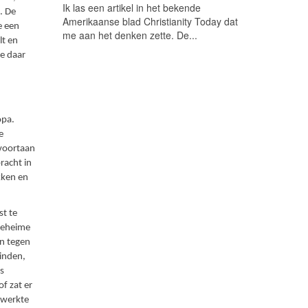
Ik las een artikel in het bekende
. De
Amerikaanse blad Christianity Today dat
e een
me aan het denken zette. De...
lt en
ie daar
opa.
e
 voortaan
racht in
kken en
st te
 geheime
n tegen
inden,
s
f zat er
 werkte