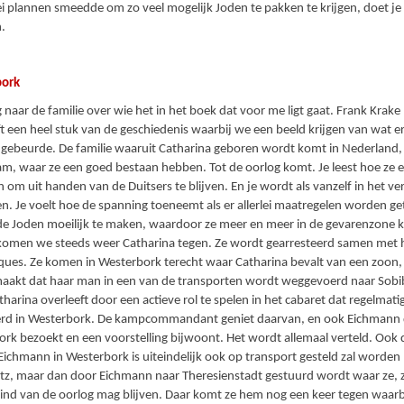
lei plannen smeedde om zo veel mogelijk Joden te pakken te krijgen, doet je
.
bork
 naar de familie over wie het in het boek dat voor me ligt gaat. Frank Krake
ft een heel stuk van de geschiedenis waarbij we een beeld krijgen van wat e
 gebeurde. De familie waaruit Catharina geboren wordt komt in Nederland, 
m, waar ze een goed bestaan hebben. Tot de oorlog komt. Je leest hoe ze er
 om uit handen van de Duitsers te blijven. En je wordt als vanzelf in het ve
n. Je voelt hoe de spanning toeneemt als er allerlei maatregelen worden ge
de Joden moeilijk te maken, waardoor ze meer en meer in de gevarenzone
komen we steeds weer Catharina tegen. Ze wordt gearresteerd samen met 
ues. Ze komen in Westerbork terecht waar Catharina bevalt van een zoon,
aakt dat haar man in een van de transporten wordt weggevoerd naar Sobi
harina overleeft door een actieve rol te spelen in het cabaret dat regelmat
rd in Westerbork. De kampcommandant geniet daarvan, en ook Eichmann 
rk bezoekt en een voorstelling bijwoont. Het wordt allemaal verteld. Ook 
s Eichmann in Westerbork is uiteindelijk ook op transport gesteld zal worden
z, maar dan door Eichmann naar Theresienstadt gestuurd wordt waar ze, ze
eind van de oorlog mag blijven. Daar komt ze hem nog een keer tegen waarbi