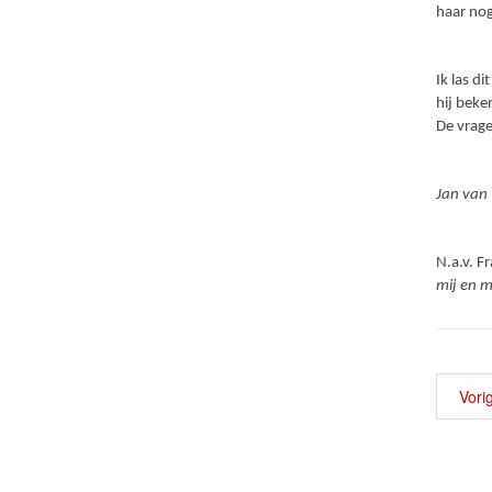
haar nog
Ik las d
hij beke
De vrage
Jan van 
N.a.v. F
mij en m
Vori