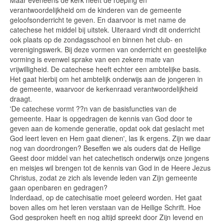
Maar eveneens de kerk heeft de roeping en
verantwoordelijkheid om de kinderen van de gemeente
geloofsonderricht te geven. En daarvoor is met name de
catechese het middel bij uitstek. Uiteraard vindt dit onderricht
ook plaats op de zondagsschool en binnen het club- en
verenigingswerk. Bij deze vormen van onderricht en geestelijke
vorming is evenwel sprake van een zekere mate van
vrijwilligheid. De catechese heeft echter een ambtelijke basis.
Het gaat hierbij om het ambtelijk onderwijs aan de jongeren in
de gemeente, waarvoor de kerkenraad verantwoordelijkheid
draagt.
'De catechese vormt ??n van de basisfuncties van de
gemeente. Haar is opgedragen de kennis van God door te
geven aan de komende generatie, opdat ook dat geslacht met
God leert leven en Hem gaat dienen', las ik ergens. Zijn we daar
nog van doordrongen? Beseffen we als ouders dat de Heilige
Geest door middel van het catechetisch onderwijs onze jongens
en meisjes wil brengen tot de kennis van God in de Heere Jezus
Christus, zodat ze zich als levende leden van Zijn gemeente
gaan openbaren en gedragen?
Inderdaad, op de catechisatie moet geleerd worden. Het gaat
boven alles om het leren verstaan van de Heilige Schrift. Hoe
God gesproken heeft en nog altijd spreekt door Zijn levend en