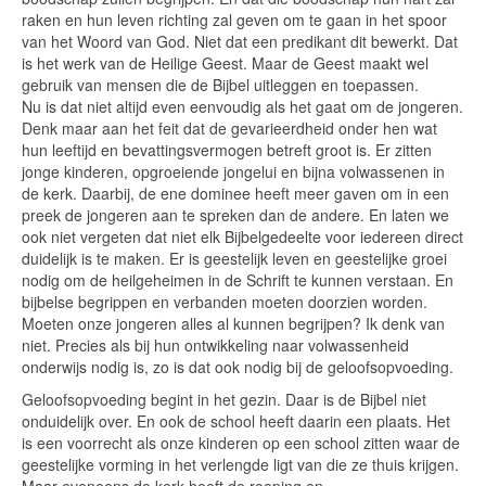
raken en hun leven richting zal geven om te gaan in het spoor
van het Woord van God. Niet dat een predikant dit bewerkt. Dat
is het werk van de Heilige Geest. Maar de Geest maakt wel
gebruik van mensen die de Bijbel uitleggen en toepassen.
Nu is dat niet altijd even eenvoudig als het gaat om de jongeren.
Denk maar aan het feit dat de gevarieerdheid onder hen wat
hun leeftijd en bevattingsvermogen betreft groot is. Er zitten
jonge kinderen, opgroeiende jongelui en bijna volwassenen in
de kerk. Daarbij, de ene dominee heeft meer gaven om in een
preek de jongeren aan te spreken dan de andere. En laten we
ook niet vergeten dat niet elk Bijbelgedeelte voor iedereen direct
duidelijk is te maken. Er is geestelijk leven en geestelijke groei
nodig om de heilgeheimen in de Schrift te kunnen verstaan. En
bijbelse begrippen en verbanden moeten doorzien worden.
Moeten onze jongeren alles al kunnen begrijpen? Ik denk van
niet. Precies als bij hun ontwikkeling naar volwassenheid
onderwijs nodig is, zo is dat ook nodig bij de geloofsopvoeding.
Geloofsopvoeding begint in het gezin. Daar is de Bijbel niet
onduidelijk over. En ook de school heeft daarin een plaats. Het
is een voorrecht als onze kinderen op een school zitten waar de
geestelijke vorming in het verlengde ligt van die ze thuis krijgen.