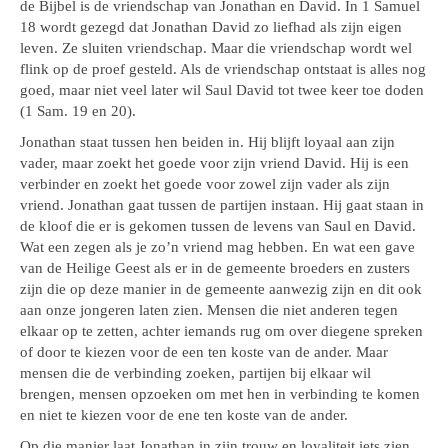
de Bijbel is de vriendschap van Jonathan en David. In 1 Samuel
18 wordt gezegd dat Jonathan David zo liefhad als zijn eigen
leven. Ze sluiten vriendschap. Maar die vriendschap wordt wel
flink op de proef gesteld. Als de vriendschap ontstaat is alles nog
goed, maar niet veel later wil Saul David tot twee keer toe doden
(1 Sam. 19 en 20).
Jonathan staat tussen hen beiden in. Hij blijft loyaal aan zijn
vader, maar zoekt het goede voor zijn vriend David. Hij is een
verbinder en zoekt het goede voor zowel zijn vader als zijn
vriend. Jonathan gaat tussen de partijen instaan. Hij gaat staan in
de kloof die er is gekomen tussen de levens van Saul en David.
Wat een zegen als je zo’n vriend mag hebben. En wat een gave
van de Heilige Geest als er in de gemeente broeders en zusters
zijn die op deze manier in de gemeente aanwezig zijn en dit ook
aan onze jongeren laten zien. Mensen die niet anderen tegen
elkaar op te zetten, achter iemands rug om over diegene spreken
of door te kiezen voor de een ten koste van de ander. Maar
mensen die de verbinding zoeken, partijen bij elkaar wil
brengen, mensen opzoeken om met hen in verbinding te komen
en niet te kiezen voor de ene ten koste van de ander.
Op die manier laat Jonathan in zijn trouw en loyaliteit iets zien