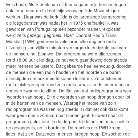
Er is hoop. Als ik denk aan dit thema gaan mijn herinneringen
ook terug naar de tijd dat mijn vrouw en ik in Mozambique
werkten. Daar was de kerk tijdens de jarenlange burgeroorlog
die losgebarsten was nadat het in 1975 onafhankelijk was
geworden van Portugal op een bijzonder manier, ‘explosief’
werd zelfs gezegd, gegroeid. Hoe? Doordat Radío Trans
Mundial (TWR) gedurende vele jaren elke dag een radio-
uitzending van vijftien minuten verzorgde in de lokale taal van
de mensen, het Elomwe. Dat programma werd uitgezonden
rond 18.00 uur elke dag, en het werd gaandeweg door steeds
meer mensen beluisterd. Dat gebeurde heel eenvoudig, doordat
de mensen die een radio hadden en het hoorden de buren
uitnodigden om ook mee te komen luisteren. Zo ontstonden
radio-luistergroepen rond zo’n radio, waar steeds meer mensen
omheen kwamen te zitten. De titel van dat radioprogramma was
‘woorden van hoop’. En die woorden van hoop drongen door tot
in de harten van de mensen. Waarbij het mooie van zo’n
radioprogramma was (en nog steeds is) dat het ook daar komt
waar geen mens zomaar naar binnen gaat. Er werd naar dit
programma geluisterd, in de dorpen, bij de huizen, maar ook in
de gevangenis, en in bordelen. De reacties die TWR kreeg
lieten dat zien. Duizenden mensen kregen hoop. En zochten de