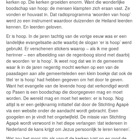
kerken op. Die kerken groeiden enorm. Want die wonderlijke
boodschap van hoop: de mensen klampten zich eraan vast. Ze
vonden er houvast in. Dat radioprogramma ‘woorden van hoop’
werd zo een instrument waardoor duizenden de Heiland leerden
kennen. En leerden geloven.
Er is hoop. In de jaren tachtig van de vorige eeuw was er een
landelijke evangelisatie-actie waarbij de slogan ‘er is hoop’ werd
gebruikt. Er verschenen stickers waarop – als ik me goed
herinner – een afbeelding van de regenboog stond met daarbij
de woorden ‘er is hoop’. Ik weet nog dat we in de gemeente
waar ik in de jaren negentig mocht werken op een van de
paasdagen aan alle gemeenteleden een klein boekje dat ook de
titel ‘er is hoop’ had hebben gegeven om het door te geven.
Want het evangelie van de levende hoop dat verkondigd wordt
op Pasen is een boodschap die doorgegeven mag en moet
worden. De wereld mag en moet het weten: er is hoop. Nog
altijd is er een gelijknamig initiatief dat door de Stichting Agapè
via een website onder de aandacht wordt gebracht. Even
googelen en je vindt het ongetwijfeld. De missie van Stichting
Agapè wordt verwoord in het diepe verlangen ‘dat iedereen in
Nederland de kans krijgt om Jezus persoonlijk te leren kennen’.
Wat zou het mooi zijn als vanuit de kerken juist op en rond de