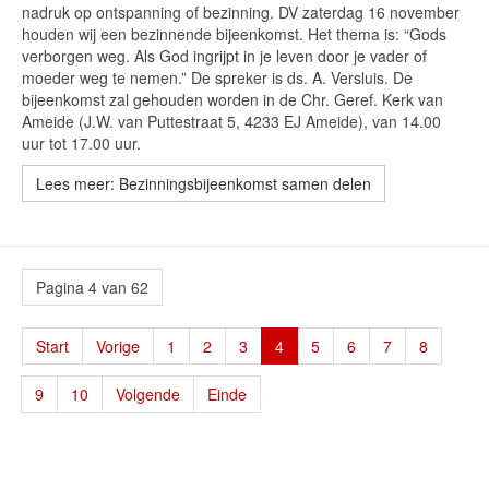
nadruk op ontspanning of bezinning. DV zaterdag 16 november
houden wij een bezinnende bijeenkomst. Het thema is: “Gods
verborgen weg. Als God ingrijpt in je leven door je vader of
moeder weg te nemen.” De spreker is ds. A. Versluis. De
bijeenkomst zal gehouden worden in de Chr. Geref. Kerk van
Ameide (J.W. van Puttestraat 5, 4233 EJ Ameide), van 14.00
uur tot 17.00 uur.
Lees meer: Bezinningsbijeenkomst samen delen
Pagina 4 van 62
Start
Vorige
1
2
3
4
5
6
7
8
9
10
Volgende
Einde