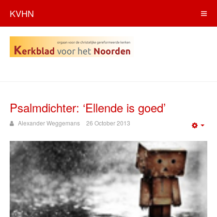
KVHN
Psalmdichter: ‘Ellende is goed’
Alexander Weggemans
26 October 2013
Emp