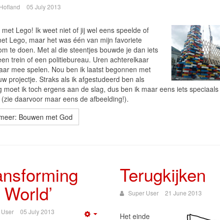
Hofland
05 July 2013
et Lego! Ik weet niet of jij wel eens speelde of
met Lego, maar het was één van mijn favoriete
om te doen. Met al die steentjes bouwde je dan iets
en trein of een politiebureau. Uren achterelkaar
daar mee spelen. Nou ben ik laatst begonnen met
w projectje. Straks als ik afgestudeerd ben als
g moet ik toch ergens aan de slag, dus ben ik maar eens iets speciaal
(zie daarvoor maar eens de afbeelding!).
meer: Bouwen met God
ansforming
Terugkijken
 World’
Super User
21 June 2013
 User
05 July 2013
Het einde