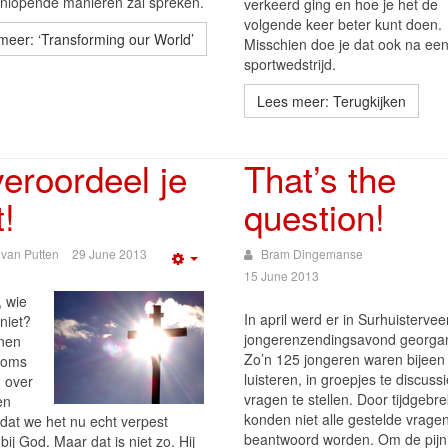
enlopende manieren zal spreken.
verkeerd ging en hoe je het de
volgende keer beter kunt doen.
meer: ‘Transforming our World’
Misschien doe je dat ook na ee
sportwedstrijd.
Lees meer: Terugkijken
veroordeel je
That’s the
t!
question!
 van Putten
29 June 2013
Bram Dingemanse
Empty
15 June 2013
 wie
In april werd er in Surhuisterve
niet?
jongerenzendingsavond georgan
nen
Zo’n 125 jongeren waren bijeen
soms
luisteren, in groepjes te discuss
g over
vragen te stellen. Door tijdgebre
en
konden niet alle gestelde vrage
dat we het nu echt verpest
beantwoord worden. Om de pijn
ij God. Maar dat is niet zo. Hij