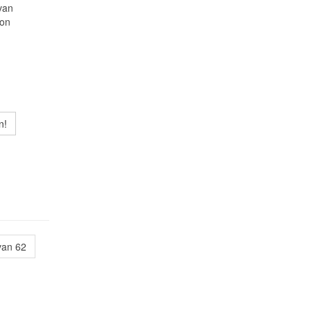
van
ion
n!
van 62