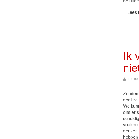
op uite
Lees 
Ik 
nie
Laura
Zonden,
doet ze 
We kun
ons er 
schuldi
voelen 
denken 
hebben b