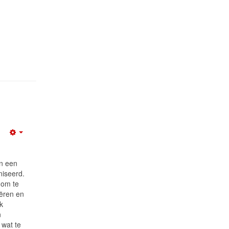
n
Empty
en een
iseerd.
 om te
iëren en
k
n
 wat te