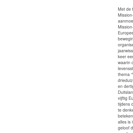
Met de t
Mission
aanmoed
Mission-
Europee
bewegin
organis
jaarwis
keer een
waarin 
levensst
thema “
driedui
en dert
Duitslan
vijftig
tijdens
te denk
betekent
alles is
geloof 