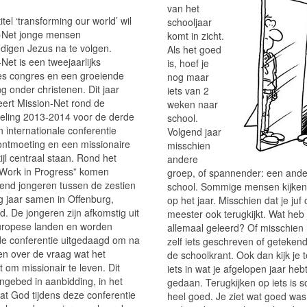
Empty
van het
itel ‘transforming our world’ wil
schooljaar
-Net jonge mensen
komt in zicht.
igen Jezus na te volgen.
Als het goed
Net is een tweejaarlijks
is, hoef je
s congres en een groeiende
nog maar
g onder christenen. Dit jaar
iets van 2
eert Mission-Net rond de
weken naar
seling 2013-2014 voor de derde
school.
 internationale conferentie
Volgend jaar
ontmoeting en een missionaire
misschien
ijl centraal staan. Rond het
andere
Work in Progress” komen
groep, of spannender: een and
zend jongeren tussen de zestien
school. Sommige mensen kijken
ig jaar samen in Offenburg,
op het jaar. Misschien dat je juf 
d. De jongeren zijn afkomstig uit
meester ook terugkijkt. Wat heb 
 Europese landen en worden
allemaal geleerd? Of misschien 
 de conferentie uitgedaagd om na
zelf iets geschreven of geteken
en over de vraag wat het
de schoolkrant. Ook dan kijk je 
 om missionair te leven. Dit
iets in wat je afgelopen jaar heb
 ingebed in aanbidding, in het
gedaan. Terugkijken op iets is 
dat God tijdens deze conferentie
heel goed. Je ziet wat goed was