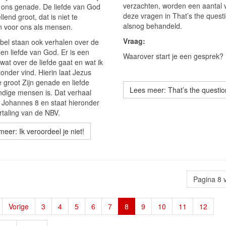
verzachten, worden een aantal 
 ons genade. De liefde van God
deze vragen in That’s the quest
ellend groot, dat is niet te
alsnog behandeld.
n voor ons als mensen.
Vraag:
jbel staan ook verhalen over de
en liefde van God. Er is een
Waarover start je een gesprek?
wat over de liefde gaat en wat ik
zonder vind. Hierin laat Jezus
 groot Zijn genade en liefde
Lees meer: That’s the questio
ndige mensen is. Dat verhaal
n Johannes 8 en staat hieronder
rtaling van de NBV.
eer: Ik veroordeel je niet!
Pagina 8 
Vorige
3
4
5
6
7
8
9
10
11
12