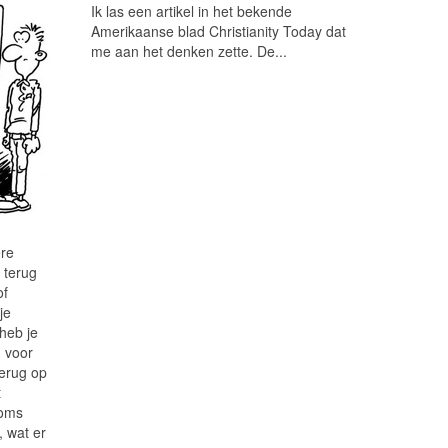
Ik las een artikel in het bekende
Amerikaanse blad Christianity Today dat
me aan het denken zette. De...
ere
 terug
of
je
heb je
d voor
terug op
t
soms
, wat er