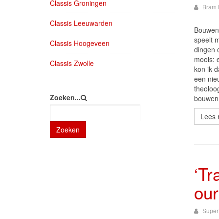
Classis Groningen
Bram 
Classis Leeuwarden
Bouwen m
speelt 
Classis Hoogeveen
dingen 
moois: e
Classis Zwolle
kon ik 
een nieu
theoloo
Zoeken...
bouwen 
Lees 
Zoeken
‘Tr
our
Super