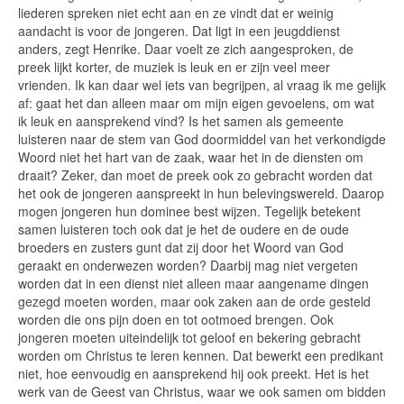
liederen spreken niet echt aan en ze vindt dat er weinig
aandacht is voor de jongeren. Dat ligt in een jeugddienst
anders, zegt Henrike. Daar voelt ze zich aangesproken, de
preek lijkt korter, de muziek is leuk en er zijn veel meer
vrienden. Ik kan daar wel iets van begrijpen, al vraag ik me gelijk
af: gaat het dan alleen maar om mijn eigen gevoelens, om wat
ik leuk en aansprekend vind? Is het samen als gemeente
luisteren naar de stem van God doormiddel van het verkondigde
Woord niet het hart van de zaak, waar het in de diensten om
draait? Zeker, dan moet de preek ook zo gebracht worden dat
het ook de jongeren aanspreekt in hun belevingswereld. Daarop
mogen jongeren hun dominee best wijzen. Tegelijk betekent
samen luisteren toch ook dat je het de oudere en de oude
broeders en zusters gunt dat zij door het Woord van God
geraakt en onderwezen worden? Daarbij mag niet vergeten
worden dat in een dienst niet alleen maar aangename dingen
gezegd moeten worden, maar ook zaken aan de orde gesteld
worden die ons pijn doen en tot ootmoed brengen. Ook
jongeren moeten uiteindelijk tot geloof en bekering gebracht
worden om Christus te leren kennen. Dat bewerkt een predikant
niet, hoe eenvoudig en aansprekend hij ook preekt. Het is het
werk van de Geest van Christus, waar we ook samen om bidden