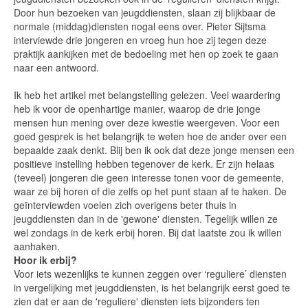
Door hun bezoeken van jeugddiensten, slaan zij blijkbaar de
normale (middag)diensten nogal eens over. Pieter Sijtsma
interviewde drie jongeren en vroeg hun hoe zij tegen deze
praktijk aankijken met de bedoeling met hen op zoek te gaan
naar een antwoord.
Ik heb het artikel met belangstelling gelezen. Veel waardering
heb ik voor de openhartige manier, waarop de drie jonge
mensen hun mening over deze kwestie weergeven. Voor een
goed gesprek is het belangrijk te weten hoe de ander over een
bepaalde zaak denkt. Blij ben ik ook dat deze jonge mensen een
positieve instelling hebben tegenover de kerk. Er zijn helaas
(teveel) jongeren die geen interesse tonen voor de gemeente,
waar ze bij horen of die zelfs op het punt staan af te haken. De
geïnterviewden voelen zich overigens beter thuis in
jeugddiensten dan in de 'gewone' diensten. Tegelijk willen ze
wel zondags in de kerk erbij horen. Bij dat laatste zou ik willen
aanhaken.
Hoor ik erbij?
Voor iets wezenlijks te kunnen zeggen over ‘reguliere’ diensten
in vergelijking met jeugddiensten, is het belangrijk eerst goed te
zien dat er aan de 'reguliere' diensten iets bijzonders ten