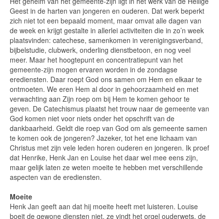
Het geheim van het gemeente-zijn ligt in het werk van de Heilige
Geest in de harten van jongeren en ouderen. Dat werk beperkt
zich niet tot een bepaald moment, maar omvat alle dagen van
de week en krijgt gestalte in allerlei activiteiten die in zo’n week
plaatsvinden: catechese, samenkomen in verenigingsverband,
bijbelstudie, clubwerk, onderling dienstbetoon, en nog veel
meer. Maar het hoogtepunt en concentratiepunt van het
gemeente-zijn mogen ervaren worden in de zondagse
erediensten. Daar roept God ons samen om Hem en elkaar te
ontmoeten. We eren Hem al door in gehoorzaamheid en met
verwachting aan Zijn roep om bij Hem te komen gehoor te
geven. De Catechismus plaatst het trouw naar de gemeente van
God komen niet voor niets onder het opschrift van de
dankbaarheid. Geldt die roep van God om als gemeente samen
te komen ook de jongeren? Jazeker, tot het ene lichaam van
Christus met zijn vele leden horen ouderen en jongeren. Ik proef
dat Henrike, Henk Jan en Louise het daar wel mee eens zijn,
maar gelijk laten ze weten moeite te hebben met verschillende
aspecten van de erediensten.
Moeite
Henk Jan geeft aan dat hij moeite heeft met luisteren. Louise
boeit de gewone diensten niet, ze vindt het orgel ouderwets, de