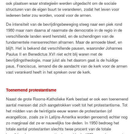
ook plaatsen waar strategieën werden uitgedacht om de sociale
structuren van de eigen buurt te veranderen, zodat het leven voor
iedereen beter zou worden, vooral voor de armen.
De intensiteit van de bevrijdingsbeweging steeg naar een piek rond
1980 maar nam daarna af naarmate de democratie in de regio in de
verschillende landen werd hersteld, en de schendingen van de
fundamentele mensenrechten afnamen. Maar de armoede bleef, en
blijft. Het is bekend dat verschillende pausen, waaronder Johannes
Paulus II en Benedictus XVI niet echt blij waren met de
bevrijdingstheologie, maar juist als het daarom gaat is de huidige
paus, Franciscus, iemand die de aandacht van de kerk voor de armen
vast verankerd heeft in het spreken over de kerk.
Toenemend protestantisme
Naast de grote Rooms-Katholieke Kerk bestaat er ook een toenemend
aantal mensen dat zich aangetrokken voelt tot het protestantisme. Tot
het midden van de twintigste eeuw waren de protestanten (of
evangélicos
, zoals ze in Latijns-Amerika worden genoemd) echter nog
zo marginaal dat ze er nauwelijks toe deden. In 1950 bedroeg het
totale aantal protestanten slechts twee procent van de totale