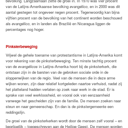
bevolking. Langzaamaan zette de groei in. In 1970 was vier procent
van de Latijns-Amerikaanse bevolking
evangélico
, en in 2000 was dit
aantal gestegen tot ongeveer negen procent. Tegenwoordig kan bijna
vijftien procent van de bevolking van het continent worden beschouwd
als
evangélico
, en in landen als Brazilië en Nicaragua liggen de
percentages nog hoger.
Pinksterbeweging
Vrijwel de gehele toename van protestantisme in Latijns-Amerika komt
voor rekening van de pinksterbeweging. Ten minste tachtig procent
van de
evangélicos
in Latijns-Amerika hoort bij de pinksterkerk, die
ontstaan zijn in de barsten van de gebroken sociale orde in de
sloppenwijken van de regio. Veel van de mensen die in deze arme
wijken wonen, zijn daar relatief kortgeleden naartoe verhuisd, nadat zij
het platteland hadden verlaten op zoek naar werk in de stad. Er is
sprake van veel werkloosheid, en vooral ook van eenzaamheid
vanwege het gescheiden zijn van de familie. De mensen zoeken naar
steun en naar gemeenschap. En dan is de pinkstergemeente een
reddingslijn.
De groei van de pinksterkerken wordt door de mensen zelf vooral – en
begrijpelijk – toegeschreven aan de Heilige Geest. De mensen worden