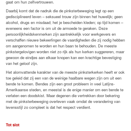
gaat om hun zelfvertrouwen.
Daarbij komt dat de nadruk die de pinksterbeweging legt op een
gedisciplineerd leven – seksueel trouw zijn binnen het huwelijk; geen
alcohol, drugs en misdaad; het je bescheiden kleden; op tijd komen –
eveneens een factor is om uit de armoede te geraken. Deze
persoonlijkheidskenmerken zijn aantrekkelijk voor werkgevers en
verschaffen nieuwe bekeerlingen de vaardigheden die zij nodig hebben
om aangenomen te worden en hun baan te behouden. De meeste
pinkstergelovigen worden niet zo rijk als hun kerken suggereren, maar
gewoon de eindjes aan elkaar knopen kan een krachtige bevestiging
van het geloof zijn.
Het alomvattende karakter van de meeste pinksterkerken heeft er ook
toe geleid dat zij een van de weinige haalbare wegen zijn om uit een
bende te komen. Bendes zijn een groot probleem in veel Latijns-
Amerikaanse steden, en meestal is de enige manier om een bende te
verlaten een doodskist. Maar degenen die vertrekken door bekering
met de pinksterbeweging overleven vaak omdat de verandering van
levensstijl zo compleet is dat het respect verdient.
Tot slot