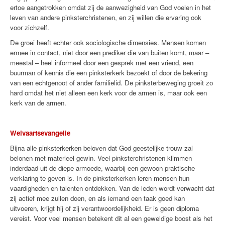
ertoe aangetrokken omdat zij de aanwezigheid van God voelen in het
leven van andere pinksterchristenen, en zij willen die ervaring ook
voor zichzelf.
De groei heeft echter ook sociologische dimensies. Mensen komen
ermee in contact, niet door een prediker die van buiten komt, maar –
meestal – heel informeel door een gesprek met een vriend, een
buurman of kennis die een pinksterkerk bezoekt of door de bekering
van een echtgenoot of ander familielid. De pinksterbeweging groeit zo
hard omdat het niet alleen een kerk voor de armen is, maar ook een
kerk van de armen.
Welvaartsevangelie
Bijna alle pinksterkerken beloven dat God geestelijke trouw zal
belonen met materieel gewin. Veel pinksterchristenen klimmen
inderdaad uit de diepe armoede, waarbij een gewoon praktische
verklaring te geven is. In de pinksterkerken leren mensen hun
vaardigheden en talenten ontdekken. Van de leden wordt verwacht dat
zij actief mee zullen doen, en als iemand een taak goed kan
uitvoeren, krijgt hij of zij verantwoordelijkheid. Er is geen diploma
vereist. Voor veel mensen betekent dit al een geweldige boost als het