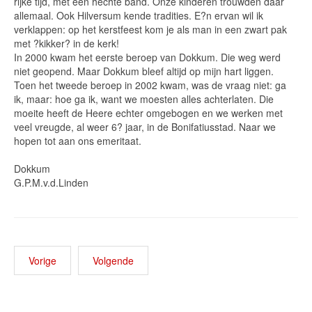
rijke tijd, met een hechte band. Onze kinderen trouwden daar
allemaal. Ook Hilversum kende tradities. E?n ervan wil ik
verklappen: op het kerstfeest kom je als man in een zwart pak
met ?kikker? in de kerk!
In 2000 kwam het eerste beroep van Dokkum. Die weg werd
niet geopend. Maar Dokkum bleef altijd op mijn hart liggen.
Toen het tweede beroep in 2002 kwam, was de vraag niet: ga
ik, maar: hoe ga ik, want we moesten alles achterlaten. Die
moeite heeft de Heere echter omgebogen en we werken met
veel vreugde, al weer 6? jaar, in de Bonifatiusstad. Naar we
hopen tot aan ons emeritaat.
Dokkum
G.P.M.v.d.Linden
Vorige
Volgende