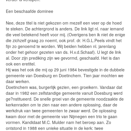
Een beschaafde dominee
Nee, deze titel is niet gekozen om mezelf een veer op de hoed
te steken. De achtergrond is anders. De link ligt nl. naar iemand
die veel betekend heeft voor mij. (Overigens ben ik niet de enige
die zichzelf graag zo noemt, ook prof. dr. H.G.L.Peels vindt het
fijn zo genoemd te worden. Wij beiden hebben nl. jarenlang
onder het gehoor gezeten van ds. H.v.d.Schaaf). U legt de link
al. Door zijn prediking zijn we gevormd, geschaafd. Het is dan
ook een eretitel.
Hij was het ook die mij op 29 juni 1984 bevestigde in de dubbele
gemeente van Doesburg en Doetinchem. Tien jaar mochten we
daar werken.
Doetinchem was, burgerlijk gezien, een groeikern. Vandaar dat
daar in 1982 een zelfstandige gemeente vanuit Doesburg werd
ge?nstitueerd. De snelle groei van de gemeente noodzaakte de
kerkenraden om te zien naar een andere oplossing, daar de
werkdruk van twee gemeenten te zwaar werd. De oplossing
kwam door met de gemeente van Nijmegen een trio te gaan
vormen. Kandidaat M.C. Mulder nam het beroep aan. Zo
ontstond in 1988 een unieke situatie in de kerk: twee