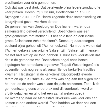
predikanten voor drie gemeenten.
Ook dat was best druk. Dat betekende bijna iedere zondag drie
keer preken. Doesburg: 9.30 uur, Doetinchem 11.15 uur,
Nijmegen 17.00 uur. De Heere zegende deze samenwerking en
terugkijkend geven we Hem de eer!
De gemeenten van Doesburg en Doetinchem waren qua
samenstelling geheel verschillend. Doetinchem was een
groeigemeente met mensen uit het hele land en een kleine
groep ?allochtone Achterhoekers?. Doesburg daarentegen
bestond bijna geheel uit ?Achterhoekers?. Nu moet u weten dat
?Achterhoekers? van origine Saksen zijn. Saksen zijn mensen
die het hart niet op de tong hebben. U kunt zich voorstellen dat
dat in de gemeente van Doetinchem nogal eens botste:
ingetogen Achterhoekers tegenover ?flapuit Westerlingen? die
bovendien ook nog eens uit verschillende kerkelijke tradities
kwamen. Het zingen in de kerkdienst bijvoorbeeld leverde
taferelen op ? la Psalm 42: de ??n was nog aan het hijgen met
het hert en de ander was al aan de jacht ontkomen. Toen ik de
gemeentezang eens onderbrak met dit voorbeeld, werd er
vrolijk gelachen en ging het een aantal weken goed?
De overgang naar de Mediastad Hilversum was voor ons een
komen in een andere wereld. Toch hadden we daar ook een