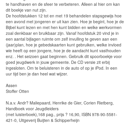
te handhaven en de sfeer te verbeteren. Alleen al hier om kan
dit boekje van nut zijn.
De hoofdstukken 12 tot en met 19 behandelen stapsgewijs hoe
een avond met jongeren er uit kan zien. Hoe je begint, hoe je de
Bijbel kunt lezen en met hen kunt bidden en welke werkvormen
zoal denkbaar en bruikbaar zijn. Vanaf hoofdstuk 20 vind je in
een aantal bijlagen ruimte om zelf invulling te geven aan een
(jaar)plan, hoe je gebedskaarten kunt gebruiken, welke invloed
wie heeft op een jongere, hoe je de aandacht kunt vasthouden
enz. . Het seizoen gaat beginnen. Gebruik dit spoorboekje voor
goed jeugdwerk in jouw gemeente. De CD versie zit erbij
ingesloten. Om te beluisteren in de auto of op je iPod. In een
uur tijd ben je dan heel wat wijzer.
Assen
Stoffer Otten
N.a.v. Andr? Maliepaard, Henrike de Gier, Corien Rietberg,
Handboek voor Jeugdleiders
(met luisterboek),168 pag., prijs ? 16,90, ISBN 978-90-5581-
421-0, Uitgeverij Buijten & Schipperheijn