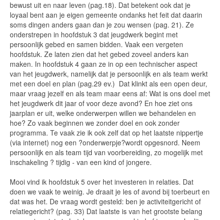
bewust uit en naar leven (pag.18). Dat betekent ook dat je
loyaal bent aan je eigen gemeente ondanks het feit dat daarin
soms dingen anders gaan dan je zou wensen (pag. 21). Ze
onderstrepen in hoofdstuk 3 dat jeugdwerk begint met
persoonlijk gebed en samen bidden. Vaak een vergeten
hoofdstuk. Ze laten zien dat het gebed zoveel anders kan
maken. In hoofdstuk 4 gaan ze in op een technischer aspect
van het jeugdwerk, namelijk dat je persoonlijk en als team werkt
met een doel en plan (pag.29 ev.) Dat klinkt als een open deur,
maar vraag jezelf en als team maar eens af: Wat is ons doel met
het jeugdwerk dit jaar of voor deze avond? En hoe ziet ons
jaarplan er uit, welke onderwerpen willen we behandelen en
hoe? Zo vaak beginnen we zonder doel en ook zonder
programma. Te vaak zie ik ook zelf dat op het laatste nippertje
(via internet) nog een ?onderwerpje?wordt opgesnord. Neem
persoonlijk en als team tijd van voorbereiding, zo mogelijk met
inschakeling ? tijdig - van een kind of jongere.
Mooi vind ik hoofdstuk 5 over het investeren in relaties. Dat
doen we vaak te weinig. Je draait je les of avond bij toerbeurt en
dat was het. De vraag wordt gesteld: ben je activiteitgericht of
relatiegericht? (pag. 33) Dat laatste is van het grootste belang