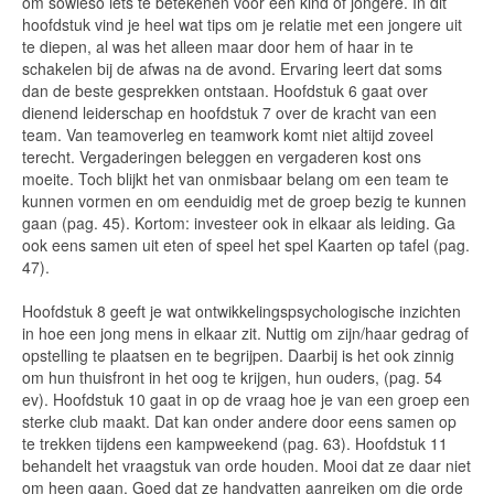
om sowieso iets te betekenen voor een kind of jongere. In dit
hoofdstuk vind je heel wat tips om je relatie met een jongere uit
te diepen, al was het alleen maar door hem of haar in te
schakelen bij de afwas na de avond. Ervaring leert dat soms
dan de beste gesprekken ontstaan. Hoofdstuk 6 gaat over
dienend leiderschap en hoofdstuk 7 over de kracht van een
team. Van teamoverleg en teamwork komt niet altijd zoveel
terecht. Vergaderingen beleggen en vergaderen kost ons
moeite. Toch blijkt het van onmisbaar belang om een team te
kunnen vormen en om eenduidig met de groep bezig te kunnen
gaan (pag. 45). Kortom: investeer ook in elkaar als leiding. Ga
ook eens samen uit eten of speel het spel Kaarten op tafel (pag.
47).
Hoofdstuk 8 geeft je wat ontwikkelingspsychologische inzichten
in hoe een jong mens in elkaar zit. Nuttig om zijn/haar gedrag of
opstelling te plaatsen en te begrijpen. Daarbij is het ook zinnig
om hun thuisfront in het oog te krijgen, hun ouders, (pag. 54
ev). Hoofdstuk 10 gaat in op de vraag hoe je van een groep een
sterke club maakt. Dat kan onder andere door eens samen op
te trekken tijdens een kampweekend (pag. 63). Hoofdstuk 11
behandelt het vraagstuk van orde houden. Mooi dat ze daar niet
om heen gaan. Goed dat ze handvatten aanreiken om die orde