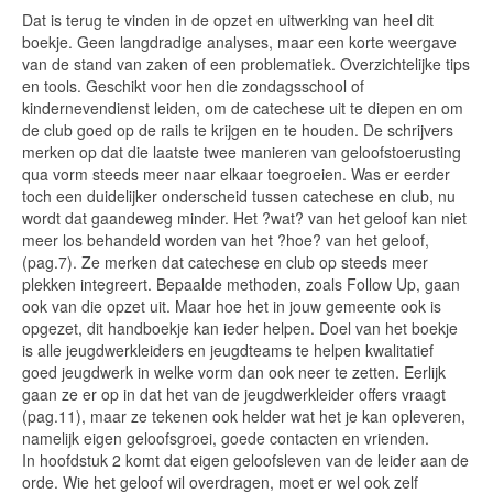
Dat is terug te vinden in de opzet en uitwerking van heel dit
boekje. Geen langdradige analyses, maar een korte weergave
van de stand van zaken of een problematiek. Overzichtelijke tips
en tools. Geschikt voor hen die zondagsschool of
kindernevendienst leiden, om de catechese uit te diepen en om
de club goed op de rails te krijgen en te houden. De schrijvers
merken op dat die laatste twee manieren van geloofstoerusting
qua vorm steeds meer naar elkaar toegroeien. Was er eerder
toch een duidelijker onderscheid tussen catechese en club, nu
wordt dat gaandeweg minder. Het ?wat? van het geloof kan niet
meer los behandeld worden van het ?hoe? van het geloof,
(pag.7). Ze merken dat catechese en club op steeds meer
plekken integreert. Bepaalde methoden, zoals Follow Up, gaan
ook van die opzet uit. Maar hoe het in jouw gemeente ook is
opgezet, dit handboekje kan ieder helpen. Doel van het boekje
is alle jeugdwerkleiders en jeugdteams te helpen kwalitatief
goed jeugdwerk in welke vorm dan ook neer te zetten. Eerlijk
gaan ze er op in dat het van de jeugdwerkleider offers vraagt
(pag.11), maar ze tekenen ook helder wat het je kan opleveren,
namelijk eigen geloofsgroei, goede contacten en vrienden.
In hoofdstuk 2 komt dat eigen geloofsleven van de leider aan de
orde. Wie het geloof wil overdragen, moet er wel ook zelf