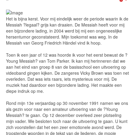
Emp
Het is bijna kerst. Voor mij eindelijk weer de periode waarin ik de
Messiah ?legaal? grijs kan draaien. De Messiah heeft voor mij
een bijzondere lading, in 2004 werd bij mij een ongeneeslijke
hersentumor geconstateerd. Mijn toekomst was weg. In de
Messiah van Georg Friedrich Händel vind ik hoop.
Toen ik een jaar of 12 was hoorde ik voor het eerst bewust de ?
Young Messiah? van Tom Parker. Ik kan mij herinneren dat we
aan het eind van groep 8 van de basisschool een uitvoering op
videoband gingen kijken. De zangeres Vicky Brown was toen net
overleden. Dat was iets raars, iets mysterieus voor mij. De
muziek had daardoor een bijzondere lading. Het maakte een
diepe indruk op me.
Rond mijn 13e verjaardag op 30 november 1991 namen we ons
als gezin voor naar een amateur uitvoering van de ?Young
Messiah? te gaan. Op 12 december overleed zeer plotseling
mijn vader. We besloten toch naar de uitvoering te gaan. U kunt
zich voorstellen dat het een zeer emotionele avond werd. De
troostende woorden in de tekst van de liederen, de mooie