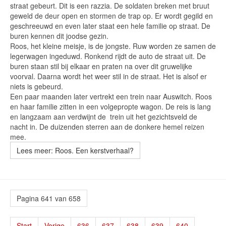
straat gebeurt. Dit is een razzia. De soldaten breken met bruut
geweld de deur open en stormen de trap op. Er wordt gegild en
geschreeuwd en even later staat een hele familie op straat. De
buren kennen dit joodse gezin.
Roos, het kleine meisje, is de jongste. Ruw worden ze samen de
legerwagen ingeduwd. Ronkend rijdt de auto de straat uit. De
buren staan stil bij elkaar en praten na over dit gruwelijke
voorval. Daarna wordt het weer stil in de straat. Het is alsof er
niets is gebeurd.
Een paar maanden later vertrekt een trein naar Auswitch. Roos
en haar familie zitten in een volgepropte wagon. De reis is lang
en langzaam aan verdwijnt de trein uit het gezichtsveld de
nacht in. De duizenden sterren aan de donkere hemel reizen
mee.
Lees meer: Roos. Een kerstverhaal?
Pagina 641 van 658
Start
Vorige
636
637
638
639
640