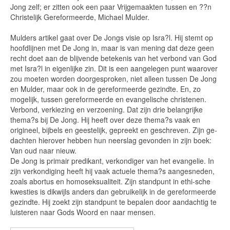
Jong zelf; er zitten ook een paar Vrijgemaakten tussen en ??n
Christelijk Gereformeerde, Michael Mulder.
Mulders artikel gaat over De Jongs visie op Isra?l. Hij stemt op
hoofdlijnen met De Jong in, maar is van mening dat deze geen
recht doet aan de blijvende betekenis van het verbond van God
met Isra?l in eigenlijke zin. Dit is een aangelegen punt waarover
zou moeten worden doorgesproken, niet alleen tussen De Jong
en Mulder, maar ook in de gereformeerde gezindte. En, zo
mogelijk, tussen gereformeerde en evangelische christenen.
Verbond, verkiezing en verzoening. Dat zijn drie belangrijke
thema?s bij De Jong. Hij heeft over deze thema?s vaak en
origineel, bijbels en geestelijk, gepreekt en geschreven. Zijn ge-
dachten hierover hebben hun neerslag gevonden in zijn boek:
Van oud naar nieuw.
De Jong is primair predikant, verkondiger van het evangelie. In
zijn verkondiging heeft hij vaak actuele thema?s aangesneden,
zoals abortus en homoseksualiteit. Zijn standpunt in ethi-sche
kwesties is dikwijls anders dan gebruikelijk in de gereformeerde
gezindte. Hij zoekt zijn standpunt te bepalen door aandachtig te
luisteren naar Gods Woord en naar mensen.