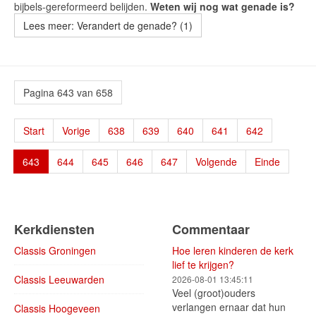
bijbels-gereformeerd belijden.
Weten wij nog wat genade is?
Lees meer: Verandert de genade? (1)
Pagina 643 van 658
Start
Vorige
638
639
640
641
642
643
644
645
646
647
Volgende
Einde
Kerkdiensten
Commentaar
Classis Groningen
Hoe leren kinderen de kerk
lief te krijgen?
Classis Leeuwarden
2026-08-01 13:45:11
Veel (groot)ouders
verlangen ernaar dat hun
Classis Hoogeveen