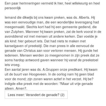
Een paar herinneringen vermeld ik hier, heel willekeurig en heel
persoonlijk
Iemand die dikwijls bij ons kwam preken, was ds. Alberts. Hij
was een eenvoudige man, die een wonderlijke levensgang had
meegemaakt. Slechts kort had hij een gemeente gediend, die
van Zutphen. Wanneer hij kwam preken, zat de kerk vooral in de
avonddienst vol met mensen uit andere kerken. Dan voelde je
als kind: hier gebeurt iets. Dat had niets te maken met
kanselgaven of preekstijl. Die man prees in alle eenvoud de
genade van Christus aan voor verloren mensen. Hij gunde het
iedereen. Mensen werden zo meegenomen in zijn preek dat ze
soms hardop antwoord gaven wanneer hij vanaf de preekstoel
iets vroeg.
Een aantal jaren was ds. A.Gruppen onze predikant. Hij kwam
uit de buurt van Hoogeveen. In de oorlog nam hij geen blad
voor de mond; zijn zonen waren actief in het verzet. Hij be?
indigde elke preek met de woorden: ?Maar uit vrije genade
alleen. Amen?.
Lees meer: Verandert de genade? (2)