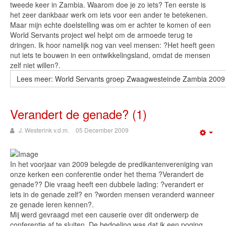
tweede keer in Zambia. Waarom doe je zo iets? Ten eerste is
het zeer dankbaar werk om iets voor een ander te betekenen.
Maar mijn echte doelstelling was om er achter te komen of een
World Servants project wel helpt om de armoede terug te
dringen. Ik hoor namelijk nog van veel mensen: ?Het heeft geen
nut iets te bouwen in een ontwikkelingsland, omdat de mensen
zelf niet willen?.
Lees meer: World Servants groep Zwaagwesteinde Zambia 2009
Verandert de genade? (1)
J. Westerink v.d.m.
05 December 2009
Emp
In het voorjaar van 2009 belegde de predikantenvereniging van
onze kerken een conferentie onder het thema ?Verandert de
genade?? Die vraag heeft een dubbele lading: ?verandert er
iets in de genade zelf? en ?worden mensen veranderd wanneer
ze genade leren kennen?.
Mij werd gevraagd met een causerie over dit onderwerp de
conferentie af te sluiten. De bedoeling was dat ik een poging