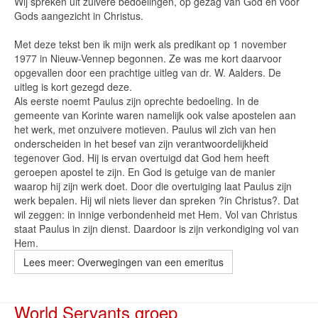
Wij spreken uit zuivere bedoelingen, op gezag van God en voor
Gods aangezicht in Christus.
Met deze tekst ben ik mijn werk als predikant op 1 november
1977 in Nieuw-Vennep begonnen. Ze was me kort daarvoor
opgevallen door een prachtige uitleg van dr. W. Aalders. De
uitleg is kort gezegd deze.
Als eerste noemt Paulus zijn oprechte bedoeling. In de
gemeente van Korinte waren namelijk ook valse apostelen aan
het werk, met onzuivere motieven. Paulus wil zich van hen
onderscheiden in het besef van zijn verantwoordelijkheid
tegenover God. Hij is ervan overtuigd dat God hem heeft
geroepen apostel te zijn. En God is getuige van de manier
waarop hij zijn werk doet. Door die overtuiging laat Paulus zijn
werk bepalen. Hij wil niets liever dan spreken ?in Christus?. Dat
wil zeggen: in innige verbondenheid met Hem. Vol van Christus
staat Paulus in zijn dienst. Daardoor is zijn verkondiging vol van
Hem.
Lees meer: Overwegingen van een emeritus
World Servants groep