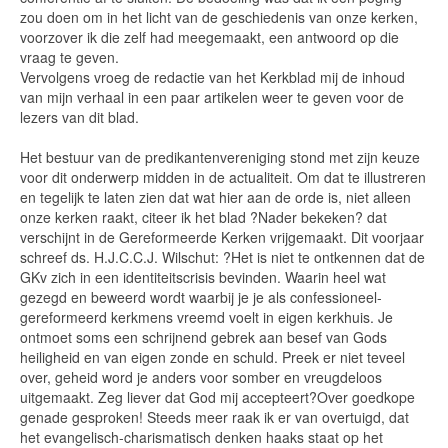
zou doen om in het licht van de geschiedenis van onze kerken,
voorzover ik die zelf had meegemaakt, een antwoord op die
vraag te geven.
Vervolgens vroeg de redactie van het Kerkblad mij de inhoud
van mijn verhaal in een paar artikelen weer te geven voor de
lezers van dit blad.
Het bestuur van de predikantenvereniging stond met zijn keuze
voor dit onderwerp midden in de actualiteit. Om dat te illustreren
en tegelijk te laten zien dat wat hier aan de orde is, niet alleen
onze kerken raakt, citeer ik het blad ?Nader bekeken? dat
verschijnt in de Gereformeerde Kerken vrijgemaakt. Dit voorjaar
schreef ds. H.J.C.C.J. Wilschut: ?Het is niet te ontkennen dat de
GKv zich in een identiteitscrisis bevinden. Waarin heel wat
gezegd en beweerd wordt waarbij je je als confessioneel-
gereformeerd kerkmens vreemd voelt in eigen kerkhuis. Je
ontmoet soms een schrijnend gebrek aan besef van Gods
heiligheid en van eigen zonde en schuld. Preek er niet teveel
over, geheid word je anders voor somber en vreugdeloos
uitgemaakt. Zeg liever dat God mij accepteert?Over goedkope
genade gesproken! Steeds meer raak ik er van overtuigd, dat
het evangelisch-charismatisch denken haaks staat op het