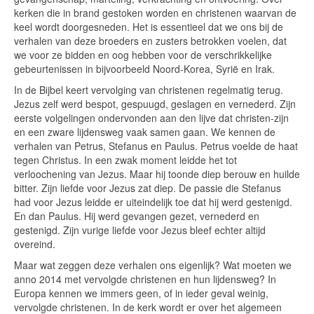
kerken die in brand gestoken worden en christenen waarvan de
keel wordt doorgesneden. Het is essentieel dat we ons bij de
verhalen van deze broeders en zusters betrokken voelen, dat
we voor ze bidden en oog hebben voor de verschrikkelijke
gebeurtenissen in bijvoorbeeld Noord-Korea, Syrië en Irak.
In de Bijbel keert vervolging van christenen regelmatig terug.
Jezus zelf werd bespot, gespuugd, geslagen en vernederd. Zijn
eerste volgelingen ondervonden aan den lijve dat christen-zijn
en een zware lijdensweg vaak samen gaan. We kennen de
verhalen van Petrus, Stefanus en Paulus. Petrus voelde de haat
tegen Christus. In een zwak moment leidde het tot
verloochening van Jezus. Maar hij toonde diep berouw en huilde
bitter. Zijn liefde voor Jezus zat diep. De passie die Stefanus
had voor Jezus leidde er uiteindelijk toe dat hij werd gestenigd.
En dan Paulus. Hij werd gevangen gezet, vernederd en
gestenigd. Zijn vurige liefde voor Jezus bleef echter altijd
overeind.
Maar wat zeggen deze verhalen ons eigenlijk? Wat moeten we
anno 2014 met vervolgde christenen en hun lijdensweg? In
Europa kennen we immers geen, of in ieder geval weinig,
vervolgde christenen. In de kerk wordt er over het algemeen