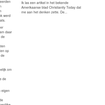
seerden
Ik las een artikel in het bekende
n
Amerikaanse blad Christianity Today dat
m
me aan het denken zette. De...
ok werd
ats.
eer
wam daar
n de
sten
ten op
 de
elijk om
we de
n eigen
de
enlijke