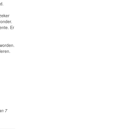
d.
zeker
onder.
ente. Er
 worden.
deren.
an 7