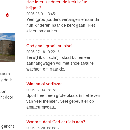
Hoe leren kinderen de kerk lief te
krijgen?
2026-08-01 13:45:11
Empty
Veel (groot)ouders verlangen ernaar dat
hun kinderen naar de kerk gaan. Niet
alleen omdat het...
God geeft groei (en bloei)
2026-07-18 10:22:16
Terwijl ik dit schrijf, staat buiten een
aanhangwagen vol met snoeiafval te
wachten om naar de...
staan.
lgde ik
Winnen of verliezen
2026-07-03 18:15:03
voor
Sport heeft een grote plaats in het leven
cht door
van veel mensen. Veel gebeurt er op
amateurniveau....
Waarom doet God er niets aan?
 gericht
2026-06-20 08:08:37