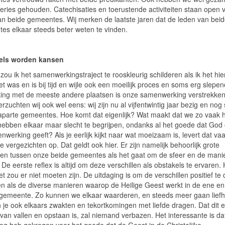
eries gehouden. Catechisaties en toerustende activiteiten staan open 
an beide gemeentes. Wij merken de laatste jaren dat de leden van bei
es elkaar steeds beter weten te vinden.
els worden kansen
 zou ik het samenwerkingstraject te rooskleurig schilderen als ik het hie
et was en is bij tijd en wijle ook een moeilijk proces en soms erg slepen
jking met de meeste andere plaatsen is onze samenwerking verstrekken
erzuchten wij ook wel eens: wij zijn nu al vijfentwintig jaar bezig en nog
 aparte gemeentes. Hoe komt dat eigenlijk? Wat maakt dat we zo vaak 
hebben elkaar maar slecht te begrijpen, ondanks al het goede dat God 
werking geeft? Als je eerlijk kijkt naar wat moeizaam is, levert dat va
e vergezichten op. Dat geldt ook hier. Er zijn namelijk behoorlijk grote
llen tussen onze beide gemeentes als het gaat om de sfeer en de mani
De eerste reflex is altijd om deze verschillen als obstakels te ervaren. 
het zou er niet moeten zijn. De uitdaging is om de verschillen positief te
ien als de diverse manieren waarop de Heilige Geest werkt in de ene en
gemeente. Zo kunnen we elkaar waarderen, en steeds meer gaan lief
 je ook elkaars zwakten en tekortkomingen met liefde dragen. Dat dit 
van vallen en opstaan is, zal niemand verbazen. Het interessante is dat