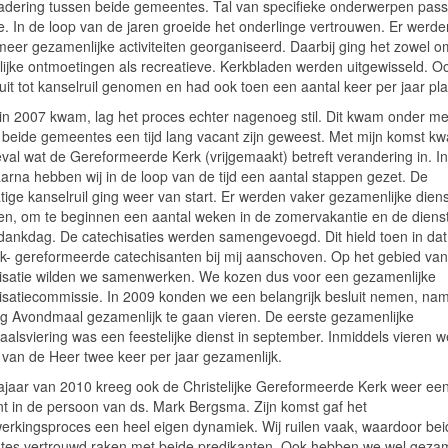
adering tussen beide gemeentes. Tal van specifieke onderwerpen pas
e. In de loop van de jaren groeide het onderlinge vertrouwen. Er werde
meer gezamenlijke activiteiten georganiseerd. Daarbij ging het zowel o
lijke ontmoetingen als recreatieve. Kerkbladen werden uitgewisseld. O
uit tot kanselruil genomen en had ook toen een aantal keer per jaar pla
 in 2007 kwam, lag het proces echter nagenoeg stil. Dit kwam onder m
 beide gemeentes een tijd lang vacant zijn geweest. Met mijn komst k
eval wat de Gereformeerde Kerk (vrijgemaakt) betreft verandering in. I
aarna hebben wij in de loop van de tijd een aantal stappen gezet. De
tige kanselruil ging weer van start. Er werden vaker gezamenlijke dien
n, om te beginnen een aantal weken in de zomervakantie en de diens
 dankdag. De catechisaties werden samengevoegd. Dit hield toen in dat
lijk- gereformeerde catechisanten bij mij aanschoven. Op het gebied van
isatie wilden we samenwerken. We kozen dus voor een gezamenlijke
isatiecommissie. In 2009 konden we een belangrijk besluit nemen, nam
lig Avondmaal gezamenlijk te gaan vieren. De eerste gezamenlijke
alsviering was een feestelijke dienst in september. Inmiddels vieren 
d van de Heer twee keer per jaar gezamenlijk.
najaar van 2010 kreeg ook de Christelijke Gereformeerde Kerk weer ee
nt in de persoon van ds. Mark Bergsma. Zijn komst gaf het
rkingsproces een heel eigen dynamiek. Wij ruilen vaak, waardoor bei
es vertrouwd raken met beide predikanten. Ook hebben we wel gezam