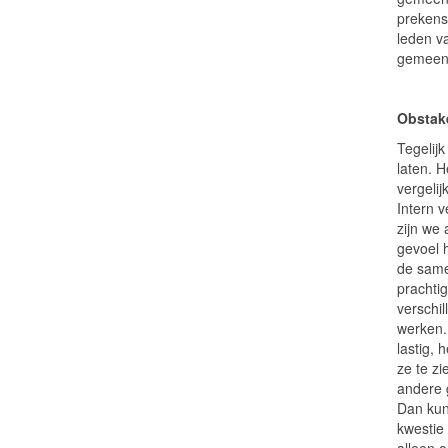
prekens
leden v
gemeent
Obstak
Tegelijk
laten. H
vergeli
Intern v
zijn we
gevoel 
de samen
prachtig
verschi
werken. 
lastig, 
ze te z
andere 
Dan kun
kwestie 