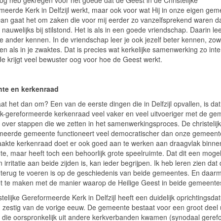
oog heb gekregen voor het goede dat de Geest in de Christelijke
meerde Kerk in Delfzijl werkt, maar ook voor wat Hij in onze eigen ge
Dan gaat het om zaken die voor mij eerder zo vanzelfsprekend waren da
k nauwelijks bij stilstond. Het is als in een goede vriendschap. Daarin lee
e ander kennen. In de vriendschap leer je ook jezelf beter kennen, zowe
ten als in je zwaktes. Dat is precies wat kerkelijke samenwerking zo int
Je krijgt veel bewuster oog voor hoe de Geest werkt.
te en kerkenraad
t het dan om? Een van de eerste dingen die in Delfzijl opvallen, is da
lijk-gereformeerde kerkenraad veel vaker en veel uitvoeriger met de g
 over stappen die we zetten in het samenwerkingsproces. De christelijk
meerde gemeente functioneert veel democratischer dan onze gemeent
aakte kerkenraad doet er ook goed aan te werken aan draagvlak binne
e, maar heeft toch een behoorlijk grote speelruimte. Dat dit een mogel
 irritatie aan beide zijden is, kan ieder begrijpen. Ik heb leren zien dat 
l terug te voeren is op de geschiedenis van beide gemeentes. En daar
et te maken met de manier waarop de Heilige Geest in beide gemeente
telijke Gereformeerde Kerk in Delfzijl heeft een duidelijk oprichtingsda
n zestig van de vorige eeuw. De gemeente bestaat voor een groot deel 
die oorspronkelijk uit andere kerkverbanden kwamen (synodaal gere