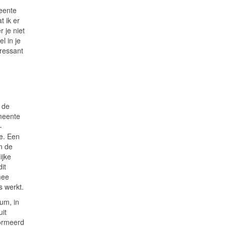
meente
t ik er
r je niet
l in je
eressant
t de
emeente
-
e. Een
n de
ijke
dit
mee
s werkt.
tum, in
uit
formeerd