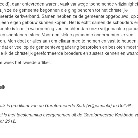
beeld), daar ontevreden waren, vaak vanwege toenemende vrijzinnighei
ijn ze de gemeente begonnen die ging behoren tot het christelijk-
meerde kerkverband. Samen hebben ze de gemeente opgebouwd, op 
een eigen gebouw kunnen kopen. Het is echt: samen de schouders er
ente is in mijn waarneming veel hechter dan onze vrijgemaakte geme
een spontanere sfeer. Voor een kleine gemeente ondernemen ze veel
eiten. Men doet er alles aan om elkaar mee te nemen en vast te houden.
 dat er veel op de gemeentevergadering besproken en besloten moet
de ik de christelijk-gereformeerde broeders en zusters kennen en waar
e week het tweede artikel.
alk
alk is predikant van de Gereformeerde Kerk (vrijgemaakt) te Delfzijl.
ikel is met toestemming overgenomen uit de Gereformeerde Kerkbode v
er 2012.