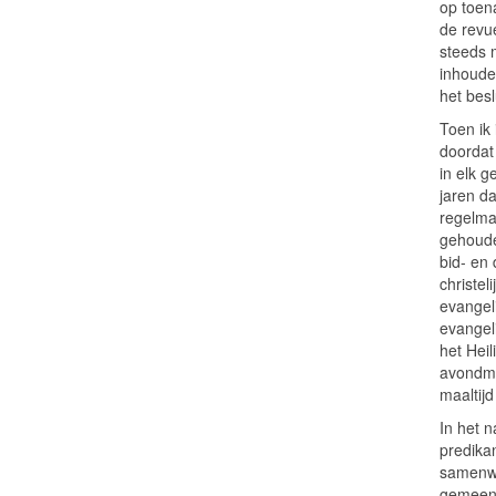
op toen
de revu
steeds 
inhoude
het besl
Toen ik
doordat
in elk g
jaren d
regelma
gehoude
bid- en
christe
evangel
evangel
het Hei
avondma
maaltij
In het 
predika
samenwe
gemeent