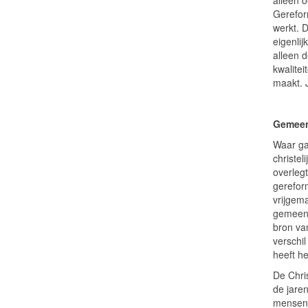
alleen 
Gerefor
werkt. 
eigenlij
alleen d
kwalitei
maakt. 
Gemeen
Waar gaa
christe
overlegt
gerefor
vrijgem
gemeent
bron van
verschi
heeft h
De Chris
de jare
mensen 