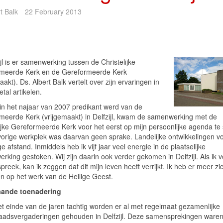
t Balk
22 February 2013
ijl is er samenwerking tussen de Christelijke
meerde Kerk en de Gereformeerde Kerk
aakt). Ds. Albert Balk vertelt over zijn ervaringen in
tal artikelen.
 in het najaar van 2007 predikant werd van de
meerde Kerk (vrijgemaakt) in Delfzijl, kwam de samenwerking met de
lijke Gereformeerde Kerk voor het eerst op mijn persoonlijke agenda te 
 vorige werkplek was daarvan geen sprake. Landelijke ontwikkelingen vo
e afstand. Inmiddels heb ik vijf jaar veel energie in de plaatselijke
king gestoken. Wij zijn daarin ook verder gekomen in Delfzijl. Als ik 
preek, kan ik zeggen dat dit mijn leven heeft verrijkt. Ik heb er meer zi
n op het werk van de Heilige Geest.
aande toenadering
et einde van de jaren tachtig worden er al met regelmaat gezamenlijke
aadsvergaderingen gehouden in Delfzijl. Deze samensprekingen waren