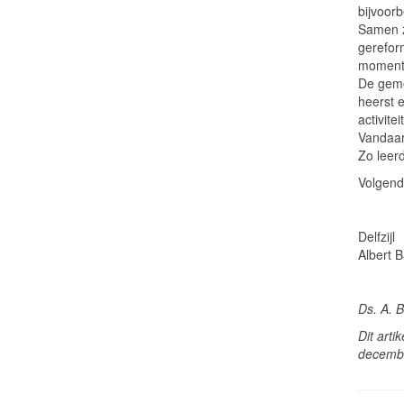
bijvoor
Samen z
gerefor
moment 
De geme
heerst 
activit
Vandaar
Zo leer
Volgend
Delfzijl
Albert B
Ds. A. B
Dit art
decemb