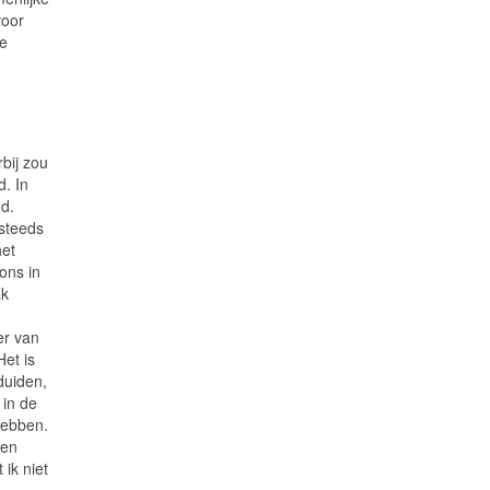
voor
de
rbij zou
d. In
d.
 steeds
het
ons in
ak
er van
Het is
 duiden,
 in de
hebben.
een
 ik niet