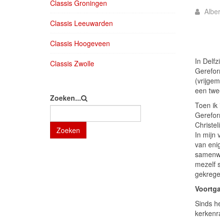
Classis Groningen
Alber
Classis Leeuwarden
Classis Hoogeveen
In Delfz
Classis Zwolle
Gerefor
(vrijgem
een twee
Zoeken...
Toen ik
Gerefor
Christe
Zoeken
In mijn
van enig
samenwer
mezelf s
gekrege
Voortg
Sinds h
kerkenr