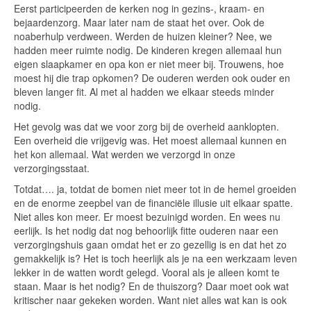
Eerst participeerden de kerken nog in gezins-, kraam- en
bejaardenzorg. Maar later nam de staat het over. Ook de
noaberhulp verdween. Werden de huizen kleiner? Nee, we
hadden meer ruimte nodig. De kinderen kregen allemaal hun
eigen slaapkamer en opa kon er niet meer bij. Trouwens, hoe
moest hij die trap opkomen? De ouderen werden ook ouder en
bleven langer fit. Al met al hadden we elkaar steeds minder
nodig.
Het gevolg was dat we voor zorg bij de overheid aanklopten.
Een overheid die vrijgevig was. Het moest allemaal kunnen en
het kon allemaal. Wat werden we verzorgd in onze
verzorgingsstaat.
Totdat…. ja, totdat de bomen niet meer tot in de hemel groeiden
en de enorme zeepbel van de financiële illusie uit elkaar spatte.
Niet alles kon meer. Er moest bezuinigd worden. En wees nu
eerlijk. Is het nodig dat nog behoorlijk fitte ouderen naar een
verzorgingshuis gaan omdat het er zo gezellig is en dat het zo
gemakkelijk is? Het is toch heerlijk als je na een werkzaam leven
lekker in de watten wordt gelegd. Vooral als je alleen komt te
staan. Maar is het nodig? En de thuiszorg? Daar moet ook wat
kritischer naar gekeken worden. Want niet alles wat kan is ook