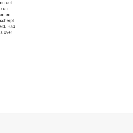
oncreet
ap en
ten en
 scherpt
heid. Had
as over