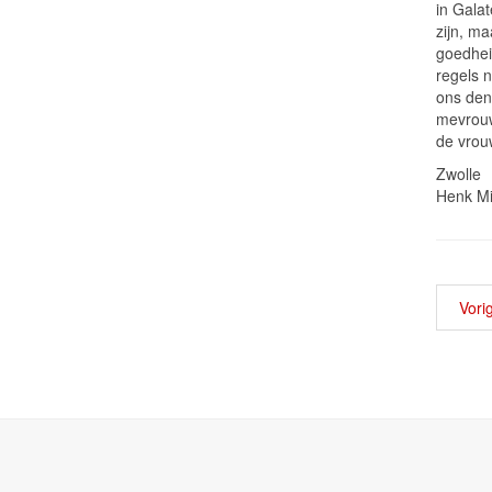
in Galat
zijn, ma
goedheid
regels n
ons denk
mevrouw
de vrou
Zwolle
Henk Mi
Vori