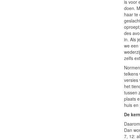
is voor
doen. M
haar te
geslach
oproept
des avon
in. Als 
we een 
wederzij
zelfs ex
Normen e
telkens
versies 
het tie
tussen 
plaats 
huis en
De kern
Daarom 
Dan wor
7, 12: 