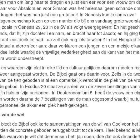
 een man om lang haar te dragen en juist een eer voor een vrouw om da
aar voor Absalom en voor Simson was het helemaal geen schande om
 dragen, het was hen juist een grote eer! In Genesis kun je soms over
tsgemeenschap lezen op een manier die bij ons vandaag grote weerst
, zoals in Genesis 29, 23 in de SV als volgt weergegeven: En het gesc
ds, dat hij zijn dochter Lea nam, en bracht haar tot Jacob; en hij ging 
je dat lees denk je: had Lea zelf ook nog iets te willen? In het Hooglied t
totaal andere sfeer aan: daar verklaren een jongen en een meisje elka
dse liefde waarbij de vrijwillige wederkerigheid aan de kant van het me
tra wordt onderstreept.
n waarden zijn niet in elke tijd en cultuur gelijk en daarom moeten re
 weer aangepast worden. De Bijbel gaat ons daarin voor. Zelfs in de tw
van de tien geboden is al een opmerkelijk verschil in de plek van de vr
nde gebod. In Exodus 20 staat ze als één van de zeven bezittingen van
zijn huis en zijn personeel. In Deuteronomium 5 heeft de vrouw een ei
en worden daarna de 7 bezittingen van de man opgesomd waarbij nu t
 personeel de akker een plek heeft gekregen.
 van de wet
biedt de Bijbel ook korte samenvattingen van de wil van God voor het 
den de concrete geboden teruggebracht tot de kern. Heel bekend is M
alles waarvan je wilt dat de mensen het jou doen, doe dat ook de ander