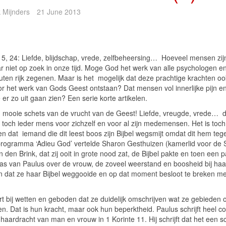
 Mijnders
21 June 2013
 5, 24: Liefde, blijdschap, vrede, zelfbeheersing… Hoeveel mensen zij
r niet op zoek in onze tijd. Moge God het werk van alle psychologen e
uten rijk zegenen. Maar is het mogelijk dat deze prachtige krachten oo
or het werk van Gods Geest ontstaan? Dat mensen vol innerlijke pijn e
er zo uit gaan zien? Een serie korte artikelen.
 mooie schets van de vrucht van de Geest! Liefde, vreugde, vrede… 
 toch ieder mens voor zichzelf en voor al zijn medemensen. Het is toch 
en dat iemand die dit leest boos zijn Bijbel wegsmijt omdat dit hem teg
programma ‘Adieu God’ vertelde Sharon Gesthuizen (kamerlid voor de
n den Brink, dat zij ooit in grote nood zat, de Bijbel pakte en toen een 
las van Paulus over de vrouw, de zoveel weerstand en boosheid bij haa
n dat ze haar Bijbel weggooide en op dat moment besloot te breken me
rt bij wetten en geboden dat ze duidelijk omschrijven wat ze gebieden o
n. Dat is hun kracht, maar ook hun beperktheid. Paulus schrijft heel c
haardracht van man en vrouw in 1 Korinte 11. Hij schrijft dat het een 