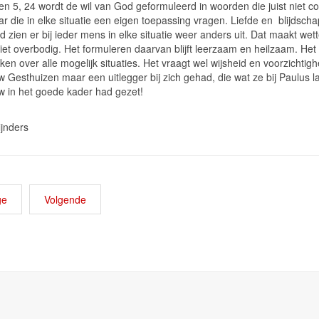
en 5, 24 wordt de wil van God geformuleerd in woorden die juist niet c
ar die in elke situatie een eigen toepassing vragen. Liefde en blijdsch
 zien er bij ieder mens in elke situatie weer anders uit. Dat maakt wet
iet overbodig. Het formuleren daarvan blijft leerzaam en heilzaam. Het
en over alle mogelijk situaties. Het vraagt wel wijsheid en voorzichtig
 Gesthuizen maar een uitlegger bij zich gehad, die wat ze bij Paulus l
w in het goede kader had gezet!
jnders
ge
Volgende