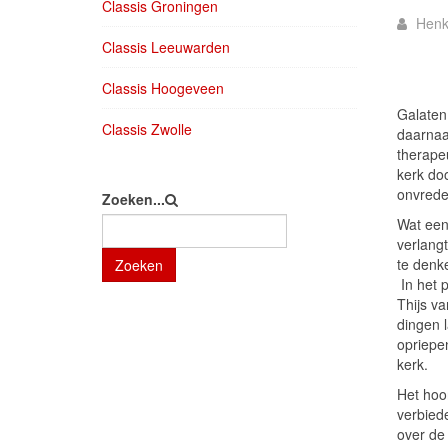
Classis Groningen
Henk
Classis Leeuwarden
Classis Hoogeveen
Galaten
Classis Zwolle
daarnaa
therape
kerk do
onvrede 
Zoeken...
Wat een
verlangt
te denk
Zoeken
In het 
Thijs va
dingen 
opriepe
kerk.
Het hoo
verbiede
over de 