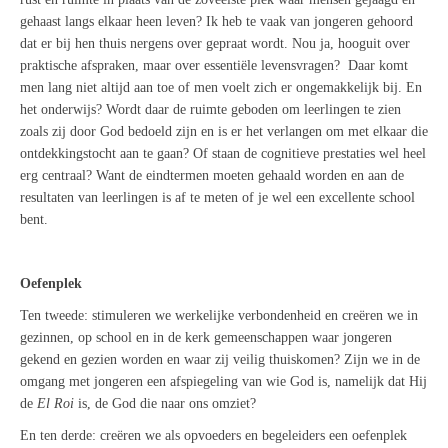
gehaast langs elkaar heen leven? Ik heb te vaak van jongeren gehoord
dat er bij hen thuis nergens over gepraat wordt. Nou ja, hooguit over
praktische afspraken, maar over essentiële levensvragen?
Daar komt
men lang niet altijd aan toe of men voelt zich er ongemakkelijk bij. En
het onderwijs? Wordt daar de ruimte geboden om leerlingen te zien
zoals zij door God bedoeld zijn en is er het verlangen om met elkaar die
ontdekkingstocht aan te gaan? Of staan de cognitieve prestaties wel heel
erg centraal? Want de eindtermen moeten gehaald worden en aan de
resultaten van leerlingen is af te meten of je wel een excellente school
bent.
Oefenplek
Ten tweede: stimuleren we werkelijke verbondenheid en creëren we in
gezinnen, op school en in de kerk gemeenschappen waar jongeren
gekend en gezien worden en waar zij veilig thuiskomen? Zijn we in de
omgang met jongeren een afspiegeling van wie God is, namelijk dat Hij
de
El Roi
is, de God die naar ons omziet?
En ten derde: creëren we als opvoeders en begeleiders een oefenplek