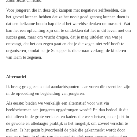
Zoon Jezus Christus.
Voor jongeren die in deze tijd kampen met negatieve zelfbeelden, die
het gevoel kunnen hebben dat ze het nooit goed genoeg kunnen doen is
dat een heilzame boodschap die al het wereldse denken ontmaskert. Wat
kan het een opluchting zijn om te ontdekken dat het in dit leven niet om
succes gaat, maar om vrucht dragen, dat je mag uitdelen van wat je
ontvangt, dat het om zegen gaat en dat je die zegen niet zelf hoeft te
organiseren, omdat het je Schepper is die ernaar verlangt de kinderen
van Hem te zegenen.
Alternatief
Ik breng graag een aantal aandachtspunten naar voren die essentieel zijn
in de opvoeding en begeleiding van jongeren.
Als eerste: bieden we werkelijk een alternatief voor wat via
beeldschermen aan jongeren opgedrongen wordt? En dan bedoel ik dit
niet alleen in de grote verhalen en kaders die we schetsen, maar juist in
de gewone en alledaagse praktijk is het mogelijk om zoveel verschil te
maken! Is het gezin bijvoorbeeld de plek die gekenmerkt wordt door
rust en ruimte in plaats van de zoveelste plek waar mensen gejaagd en