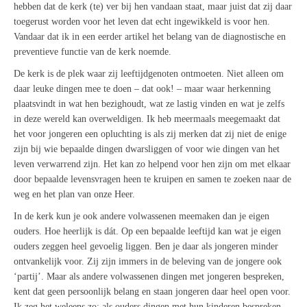
hebben dat de kerk (te) ver bij hen vandaan staat, maar juist dat zij daar
toegerust worden voor het leven dat echt ingewikkeld is voor hen.
Vandaar dat ik in een eerder artikel het belang van de diagnostische en
preventieve functie van de kerk noemde.
De kerk is de plek waar zij leeftijdgenoten ontmoeten. Niet alleen om
daar leuke dingen mee te doen – dat ook! – maar waar herkenning
plaatsvindt in wat hen bezighoudt, wat ze lastig vinden en wat je zelfs
in deze wereld kan overweldigen. Ik heb meermaals meegemaakt dat
het voor jongeren een opluchting is als zij merken dat zij niet de enige
zijn bij wie bepaalde dingen dwarsliggen of voor wie dingen van het
leven verwarrend zijn. Het kan zo helpend voor hen zijn om met elkaar
door bepaalde levensvragen heen te kruipen en samen te zoeken naar de
weg en het plan van onze Heer.
In de kerk kun je ook andere volwassenen meemaken dan je eigen
ouders. Hoe heerlijk is dát. Op een bepaalde leeftijd kan wat je eigen
ouders zeggen heel gevoelig liggen. Ben je daar als jongeren minder
ontvankelijk voor. Zij zijn immers in de beleving van de jongere ook
‘partij’. Maar als andere volwassenen dingen met jongeren bespreken,
kent dat geen persoonlijk belang en staan jongeren daar heel open voor.
Ik zeg het weleens zo: als ouders dingen met hun kinderen bespreken,