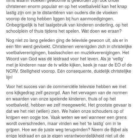
films waarin vloeken gewoonte is geworden zijn ook onder
christenen enorm populair en op het voetbalveld kan het knap
lastig zijn om je te distantiëren van ouders die de vloeken
voorop de tong hebben liggen bij hun aanmoedigingen.
Onbegrijpelijk is het taalgebruik van kinderen onderling, op het
schoolplein of thuis tijdens het spelen. Wat doen we eraan?
Nog niet zo lang geleden ging de televisie gewoon uit, als er in
een film werd gevloekt. Christenen verenigden zich in christelijke
voetbalverenigingen, basisscholen en muziekverenigingen. Het
Woord van God was dé leidraad voor het leven. Als je ‘veilig’
met je kinderen naar de tv wilde kijken, keek je naar de EO of de
NCRV. Stelligheid voorop. Eén consequente, duidelijk christelijke
lijn!
Voor het succes van de commerciële televisie hebben we met
ons kijkgedrag zelf gezorgd. Aan het vervagen van de normen
en waarden van onze spelende kinderen, thuis of op het
voetbalveld, hebben we zelf meegewerkt. Het grootste gevaar is
dat we het niet (willen) zien. We halen onze schouders op of
knijpen een oogje toe. Vaak weten we wel wanneer een grens
wordt overschreden, maar vinden we het ‘te lastig’ om in te
grijpen. Hoe we de juiste weg terugvinden? Neem de Bijbel als
enige leidraad en ga je eigen verantwoordelijkheid niet uit de