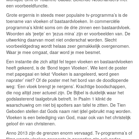
een voorbeeldfunctie.
Grote ergernis in steeds meer populaire tv-programma’s is de
toename van vloeken of bastaardvloeken. In commerciële
programma’s klinkt soms om de drie zinnen een bastaardvloek.
Woorden als ‘jeetje’ en ‘jezus mina’ zijn er voorbeelden van. De
uitwerking daarvan moet niet onderschat worden. Slecht
voorbeeldgedrag wordt helaas zeer gemakkelijk overgenomen.
Waar je mee omgaat, daar word je mee besmet.
Een instantie die zich altijd fel tegen vloeken en bastaardvloeken
heeft gekeerd, is de ‘Bond tegen Vloeken’. Wie kent de poster
met papegaai en tekst ‘Vloeken is aangeleerd, word geen
naprater’ niet? Of de poster met het bord van de doodlopende
weg: ‘Een vloek brengt je nergens’. Krachtige boodschappen,
die nog altijd zeer actueel zijn. De Bijbel is duidelijk waar het
godslasterend taalgebruik betreft. In Psalm 1 klinkt de
waarschuwing om niet bij spotters aan tafel te zitten. De Tien
Geboden stellen dat Gods naam niet ijdel gebruikt mag worden.
Vloeken is een belediging van God, maar ook van het christelijk
geloof én van christenen.
Anno 2013 zijn de grenzen enorm vervaagd. Tv-programma’s of