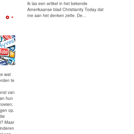
Ik las een artikel in het bekende
Amerikaanse blad Christianity Today dat
me aan het denken zette. De...
Empty
te wat
erden te
unst van
van hun
rmoeien,
agen op.
die
lt? Maar
kinderen