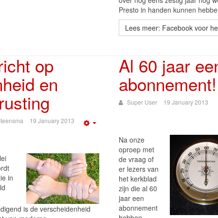
over nog eens zestig jaar nog w
Presto in handen kunnen hebb
Lees meer: Facebook voor he
icht op
Al 60 jaar ee
heid en
abonnement!
rusting
Super User
19 January 2013
 Steensma
19 January 2013
Empty
Na onze
oproep met
lei
de vraag of
rdt
er lezers van
ie in
het kerkblad
ld
zijn die al 60
jaar een
abonnement
digend is de verscheidenheid
hebben,