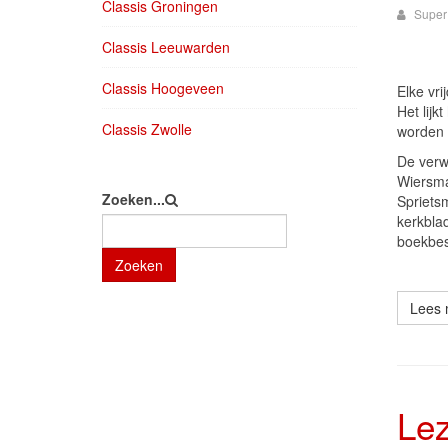
Classis Groningen
Super
Classis Leeuwarden
Classis Hoogeveen
Elke vr
Het lijk
Classis Zwolle
worden v
De verw
Wiersma
Zoeken...
Spriets
kerkblad
boekbes
Zoeken
Lees 
Lez