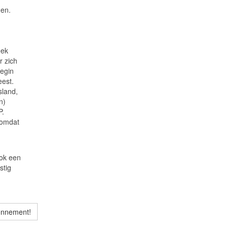
nen.
eek
r zich
begin
est.
sland,
n)
P.
 omdat
.
ook een
stig
onnement!