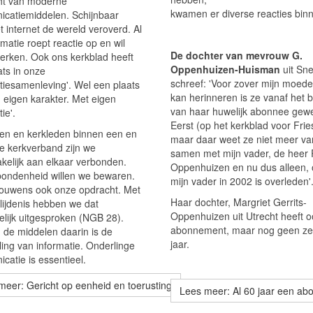
ht van moderne
kwamen er diverse reacties bin
catiemiddelen. Schijnbaar
t internet de wereld veroverd. Al
rmatie roept reactie op en wil
De dochter van mevrouw G.
werken. Ook ons kerkblad heeft
Oppenhuizen-Huisman
uit Sn
ats in onze
schreef: 'Voor zover mijn moede
atiesamenleving'. Wel een plaats
kan herinneren is ze vanaf het 
 eigen karakter. Met eigen
van haar huwelijk abonnee gewe
ie'.
Eerst (op het kerkblad voor Frie
ken en kerkleden binnen een en
maar daar weet ze niet meer va
de kerkverband zijn we
samen met mijn vader, de heer 
kelijk aan elkaar verbonden.
Oppenhuizen en nu dus alleen,
bondenheid willen we bewaren.
mijn vader in 2002 is overleden'
trouwens ook onze opdracht. Met
Haar dochter, Margriet Gerrits-
lijdenis hebben we dat
Oppenhuizen uit Utrecht heeft 
elijk uitgesproken (NGB 28).
abonnement, maar nog geen ze
 de middelen daarin is de
jaar.
ling van informatie. Onderlinge
catie is essentieel.
meer: Gericht op eenheid en toerusting
Lees meer: Al 60 jaar een ab