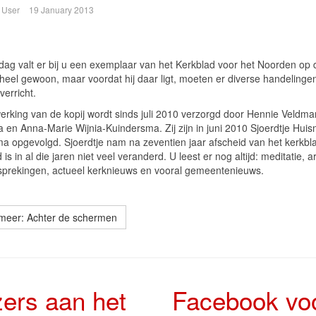
 User
19 January 2013
ijdag valt er bij u een exemplaar van het Kerkblad voor het Noorden op 
t heel gewoon, maar voordat hij daar ligt, moeten er diverse handelinge
erricht.
erking van de kopij wordt sinds juli 2010 verzorgd door Hennie Veldma
 en Anna-Marie Wijnia-Kuindersma. Zij zijn in juni 2010 Sjoerdtje Hui
ma opgevolgd. Sjoerdtje nam na zeventien jaar afscheid van het kerkbl
 is in al die jaren niet veel veranderd. U leest er nog altijd: meditatie, ar
prekingen, actueel kerknieuws en vooral gemeentenieuws.
meer: Achter de schermen
ers aan het
Facebook vo