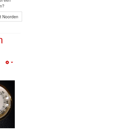
el een
en?
t Noorden
n
Empty