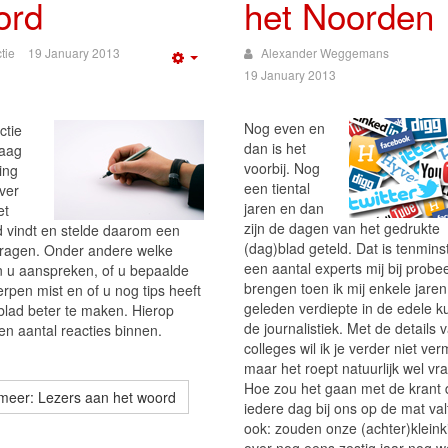
ord
het Noorden
tie
19 January 2013
Alexander Weggemans
Empty
19 January 2013
Nog even en
ctie
dan is het
raag
voorbij. Nog
ing
een tiental
ver
jaren en dan
et
zijn de dagen van het gedrukte
d vindt en stelde daarom een
(dag)blad geteld. Dat is tenmins
vragen. Onder andere welke
een aantal experts mij bij probe
en u aanspreken, of u bepaalde
brengen toen ik mij enkele jaren
rpen mist en of u nog tips heeft
geleden verdiepte in de edele k
blad beter te maken. Hierop
de journalistiek. Met de details 
n aantal reacties binnen.
colleges wil ik je verder niet ve
maar het roept natuurlijk wel vr
Hoe zou het gaan met de krant 
meer: Lezers aan het woord
iedere dag bij ons op de mat va
ook: zouden onze (achter)klein