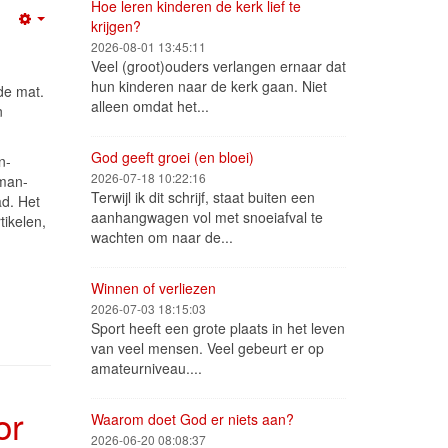
Hoe leren kinderen de kerk lief te
krijgen?
Empty
2026-08-01 13:45:11
Veel (groot)ouders verlangen ernaar dat
hun kinderen naar de kerk gaan. Niet
de mat.
alleen omdat het...
n
God geeft groei (en bloei)
n-
2026-07-18 10:22:16
sman-
Terwijl ik dit schrijf, staat buiten een
ad. Het
aanhangwagen vol met snoeiafval te
tikelen,
wachten om naar de...
Winnen of verliezen
2026-07-03 18:15:03
Sport heeft een grote plaats in het leven
van veel mensen. Veel gebeurt er op
amateurniveau....
or
Waarom doet God er niets aan?
2026-06-20 08:08:37