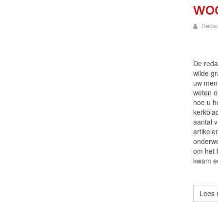
wo
Redac
De reda
wilde g
uw men
weten o
hoe u h
kerkbla
aantal 
artikel
onderwe
om het 
kwam ee
Lees 