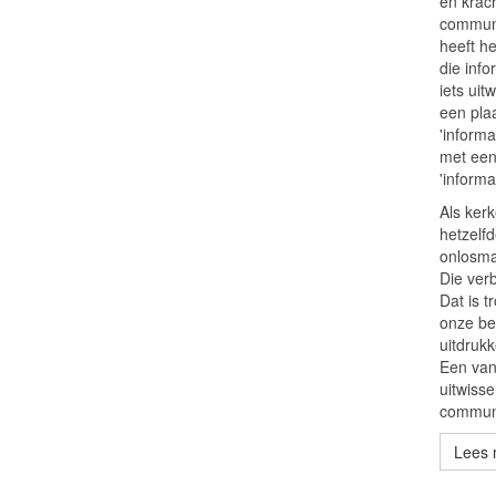
en krac
communi
heeft he
die info
iets uit
een pla
'inform
met een
'informat
Als ker
hetzelf
onlosma
Die ver
Dat is 
onze be
uitdrukk
Een van
uitwisse
communi
Lees 