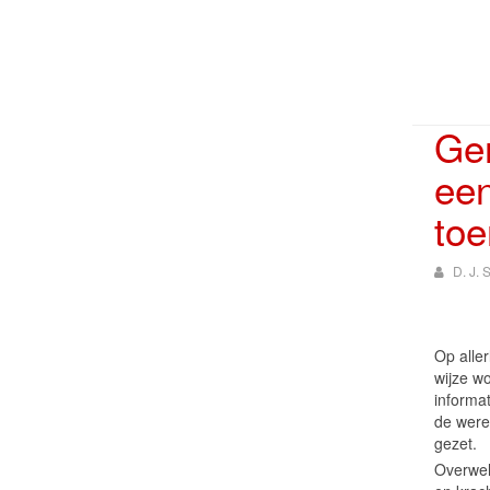
Ger
een
toe
D. J.
Op aller
wijze wo
informat
de were
gezet.
Overwel