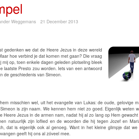
mpel
ander Weggemans
21 December 2013
st gedenken we dat de Heere Jezus in deze wereld
aar hoe verbind je dat komen met gaan? Die vraag
j mij op, toen enkele dagen geleden plotseling bleek
 de laatste Presto zou worden. Iets van een antwoord
 in de geschiedenis van Simeon.
 hem misschien wel, uit het evangelie van Lukas: de oude, gelovige m
 Simeon is zijn naam. We kennen hem niet zo goed. Eigenlijk weten w
 de Heere Jezus in de armen nam, nadat hij al zo lang op Hem gewacht
en natuurlijk zijn loflied en de woorden die hij tegen Jozef en Mari
h, dat is eigenlijk ook al genoeg. Want in het kleine glimpje dat we 
pvangen geeft hij ons al zóveel mee.