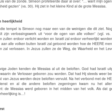
uis van de zonde. Simeon profeteerde daar al over: “… want mijn oge
heid gezien” (vs. 30). Hij ziet in het kleine Kind al de grote Messias.
n heerlijkheid
 die tempel is Simeon nog maar een van de weinigen die dit ziet. N
lt zijn verlossingswerk uit “voor de ogen van alle volken” (vgl. vs.
 zullen erdoor verlicht worden en Israël zal erdoor verheerlijkt worden
 aan alle volken buiten Israël zal getoond worden hoe de HEERE me
en zal verlossen. In Jezus zullen ze de Weg, de Waarheid en het Lev
vige Joden kenden de Messias al uit de beloften. God had Israël ui
k waarin de Verlosser geboren zou worden. Dat had Hij steeds weer bel
t van Jezus werden deze beloften vervuld. Na het verbond met de H
dienst en al die andere beloften zegeningen kwam nu het allerg
ht: de Messias werd geboren in het midden van het volk. Als dat g
heerlijking is…!
rst