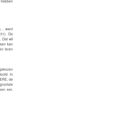
n hebben
og… want
 31). De
. Dat wil
nsen kan
en leren
tgekozen
oofd. In
EERE, de
rootste
een eer,