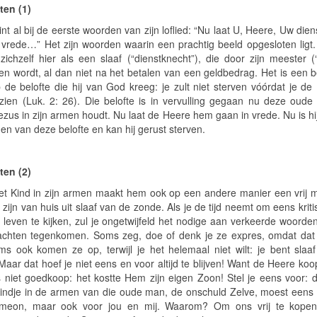
ten (1)
nt al bij de eerste woorden van zijn loflied: “Nu laat U, Heere, Uw die
 vrede…” Het zijn woorden waarin een prachtig beeld opgesloten ligt
 zichzelf hier als een slaaf (“dienstknecht”), die door zijn meester (
aten wordt, al dan niet na het betalen van een geldbedrag. Het is een b
p de belofte die hij van God kreeg: je zult niet sterven vóórdat je de
zien (Luk. 2: 26). Die belofte is in vervulling gegaan nu deze oud
ezus in zijn armen houdt. Nu laat de Heere hem gaan in vrede. Nu is hij
en van deze belofte en kan hij gerust sterven.
ten (2)
et Kind in zijn armen maakt hem ook op een andere manier een vrij m
ijn van huis uit slaaf van de zonde. Als je de tijd neemt om eens krit
n leven te kijken, zul je ongetwijfeld het nodige aan verkeerde woorde
chten tegenkomen. Soms zeg, doe of denk je ze expres, omdat dat
Soms ook komen ze op, terwijl je het helemaal niet wilt: je bent slaa
aar dat hoef je niet eens en voor altijd te blijven! Want de Heere koopt
 niet goedkoop: het kostte Hem zijn eigen Zoon! Stel je eens voor: da
Kindje in de armen van die oude man, de onschuld Zelve, moest eens 
imeon, maar ook voor jou en mij. Waarom? Om ons vrij te kopen 