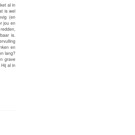
ket al in
t is wel
ovig (en
r jou en
 redden,
baar is.
ervulling
anken en
ven lang?
en grave
ij al in