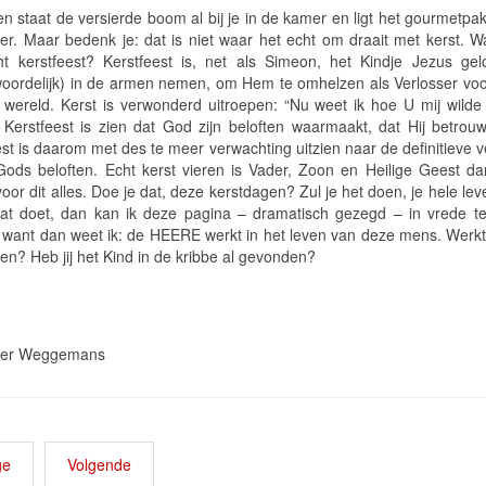
n staat de versierde boom al bij je in de kamer en ligt het gourmetpak
zer. Maar bedenk je: dat is niet waar het echt om draait met kerst. Wa
t kerstfeest? Kerstfeest is, net als Simeon, het Kindje Jezus gel
oordelijk) in de armen nemen, om Hem te omhelzen als Verlosser voo
 wereld. Kerst is verwonderd uitroepen: “Nu weet ik hoe U mij wilde
 Kerstfeest is zien dat God zijn beloften waarmaakt, dat Hij betrouw
st is daarom met des te meer verwachting uitzien naar de definitieve v
Gods beloften. Echt kerst vieren is Vader, Zoon en Heilige Geest d
voor dit alles. Doe je dat, deze kerstdagen? Zul je het doen, je hele le
dat doet, dan kan ik deze pagina – dramatisch gezegd – in vrede t
 want dan weet ik: de HEERE werkt in het leven van deze mens. Werkt H
en? Heb jij het Kind in de kribbe al gevonden?
der Weggemans
ge
Volgende