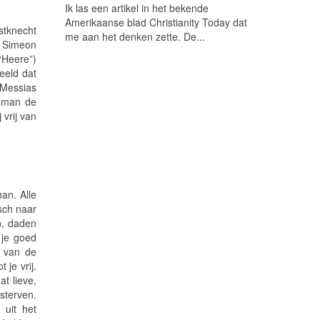
Ik las een artikel in het bekende
Amerikaanse blad Christianity Today dat
nstknecht
me aan het denken zette. De...
. Simeon
“Heere”)
eeld dat
 Messias
e man de
 vrij van
an. Alle
isch naar
n, daden
 je goed
f van de
 je vrij.
t lieve,
sterven.
uit het