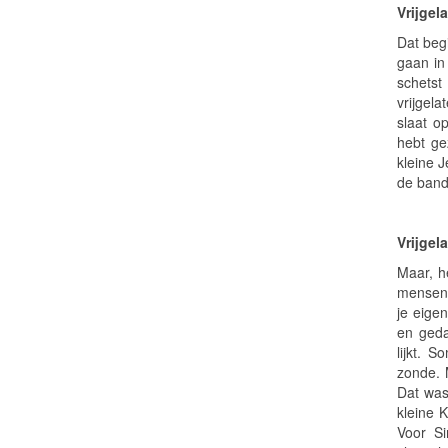
Vrijgela
Dat begi
gaan in
schetst
vrijgel
slaat o
hebt ge
kleine J
de band
Vrijgela
Maar, h
mensen z
je eige
en geda
lijkt. 
zonde. M
Dat was
kleine 
Voor S