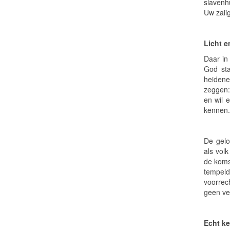
slavenh
Uw zalig
Licht e
Daar in
God sta
heidenen
zeggen:
en wil 
kennen.
De gelo
als vol
de koms
tempel
voorrec
geen ver
Echt ke