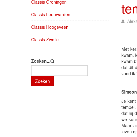
Classis Groningen
te
Classis Leeuwarden
Alex
Classis Hoogeveen
Classis Zwolle
Met ker
kwam. M
Zoeken...
kwam bi
dat dit
vond ik
Zoeken
Simeon
Je kent
tempel.
dat hij
we kenn
Maar ac
leven o