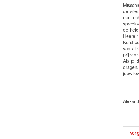
Misschie
de vrie
een ech
spreekw
de hele
Heere!”
Kerstfee
van al 
prijzen 
Als je 
dragen,
jouw lev
Alexan
Vori