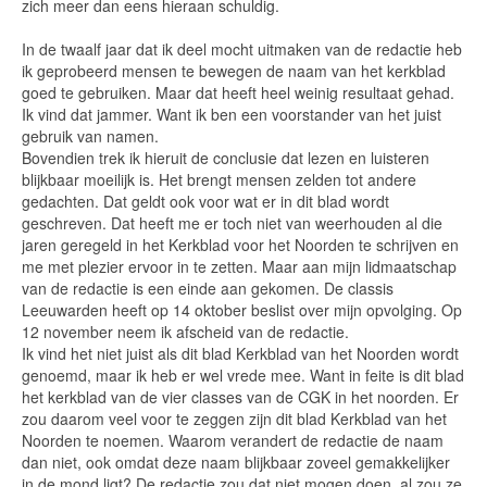
zich meer dan eens hieraan schuldig.
In de twaalf jaar dat ik deel mocht uitmaken van de redactie heb
ik geprobeerd mensen te bewegen de naam van het kerkblad
goed te gebruiken. Maar dat heeft heel weinig resultaat gehad.
Ik vind dat jammer. Want ik ben een voorstander van het juist
gebruik van namen.
Bovendien trek ik hieruit de conclusie dat lezen en luisteren
blijkbaar moeilijk is. Het brengt mensen zelden tot andere
gedachten. Dat geldt ook voor wat er in dit blad wordt
geschreven. Dat heeft me er toch niet van weerhouden al die
jaren geregeld in het Kerkblad voor het Noorden te schrijven en
me met plezier ervoor in te zetten. Maar aan mijn lidmaatschap
van de redactie is een einde aan gekomen. De classis
Leeuwarden heeft op 14 oktober beslist over mijn opvolging. Op
12 november neem ik afscheid van de redactie.
Ik vind het niet juist als dit blad Kerkblad van het Noorden wordt
genoemd, maar ik heb er wel vrede mee. Want in feite is dit blad
het kerkblad van de vier classes van de CGK in het noorden. Er
zou daarom veel voor te zeggen zijn dit blad Kerkblad van het
Noorden te noemen. Waarom verandert de redactie de naam
dan niet, ook omdat deze naam blijkbaar zoveel gemakkelijker
in de mond ligt? De redactie zou dat niet mogen doen, al zou ze