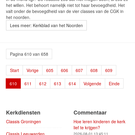
het willen. Het behoort namelijk niet tot haar bevoegdheid. Het
valt onder de bevoegdheid van de vier classes van de CGK in
het noorden.
Lees meer: Kerkblad van het Noorden
Pagina 610 van 658
Start
Vorige
605
606
607
608
609
610
611
612
613
614
Volgende
Einde
Kerkdiensten
Commentaar
Classis Groningen
Hoe leren kinderen de kerk
lief te krijgen?
Classis Leeuwarden
2026-08-01 13:45:11