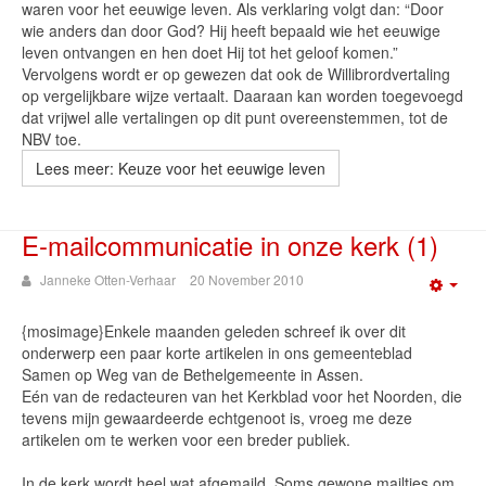
waren voor het eeuwige leven. Als verklaring volgt dan: “Door
wie anders dan door God? Hij heeft bepaald wie het eeuwige
leven ontvangen en hen doet Hij tot het geloof komen.”
Vervolgens wordt er op gewezen dat ook de Willibrordvertaling
op vergelijkbare wijze vertaalt. Daaraan kan worden toegevoegd
dat vrijwel alle vertalingen op dit punt overeenstemmen, tot de
NBV toe.
Lees meer: Keuze voor het eeuwige leven
E-mailcommunicatie in onze kerk (1)
Janneke Otten-Verhaar
20 November 2010
Emp
{mosimage}Enkele maanden geleden schreef ik over dit
onderwerp een paar korte artikelen in ons gemeenteblad
Samen op Weg van de Bethelgemeente in Assen.
Eén van de redacteuren van het Kerkblad voor het Noorden, die
tevens mijn gewaardeerde echtgenoot is, vroeg me deze
artikelen om te werken voor een breder publiek.
In de kerk wordt heel wat afgemaild. Soms gewone mailtjes om