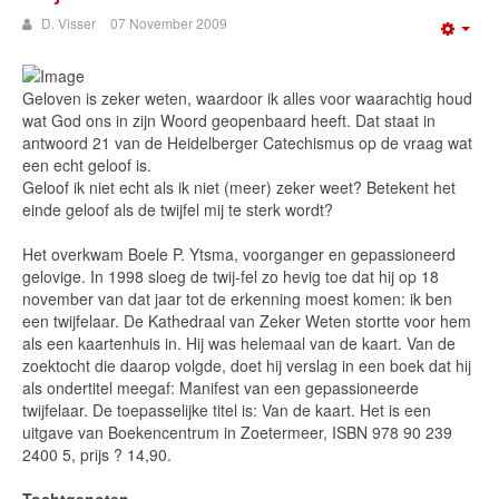
D. Visser
07 November 2009
Emp
Geloven is zeker weten, waardoor ik alles voor waarachtig houd
wat God ons in zijn Woord geopenbaard heeft. Dat staat in
antwoord 21 van de Heidelberger Catechismus op de vraag wat
een echt geloof is.
Geloof ik niet echt als ik niet (meer) zeker weet? Betekent het
einde geloof als de twijfel mij te sterk wordt?
Het overkwam Boele P. Ytsma, voorganger en gepassioneerd
gelovige. In 1998 sloeg de twij-fel zo hevig toe dat hij op 18
november van dat jaar tot de erkenning moest komen: ik ben
een twijfelaar. De Kathedraal van Zeker Weten stortte voor hem
als een kaartenhuis in. Hij was helemaal van de kaart. Van de
zoektocht die daarop volgde, doet hij verslag in een boek dat hij
als ondertitel meegaf: Manifest van een gepassioneerde
twijfelaar. De toepasselijke titel is: Van de kaart. Het is een
uitgave van Boekencentrum in Zoetermeer, ISBN 978 90 239
2400 5, prijs ? 14,90.