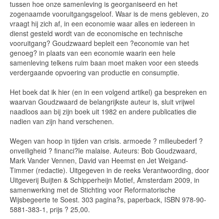
tussen hoe onze samenleving is georganiseerd en het
zogenaamde vooruitgangsgeloof. Waar is de mens gebleven, zo
vraagt hij zich af, in een economie waar alles en iedereen in
dienst gesteld wordt van de economische en technische
vooruitgang? Goudzwaard bepleit een ?economie van het
genoeg? in plaats van een economie waarin een hele
samenleving telkens ruim baan moet maken voor een steeds
verdergaande opvoering van productie en consumptie.
Het boek dat ik hier (en in een volgend artikel) ga bespreken en
waarvan Goudzwaard de belangrijkste auteur is, sluit vrijwel
naadloos aan bij zijn boek uit 1982 en andere publicaties die
nadien van zijn hand verschenen.
Wegen van hoop in tijden van crisis. armoede ? milieubederf ?
onveiligheid ? financi?le malaise. Auteurs: Bob Goudzwaard,
Mark Vander Vennen, David van Heemst en Jet Weigand-
Timmer (redactie). Uitgegeven in de reeks Verantwoording, door
Uitgeverij Buijten & Schipperheijn Motief, Amsterdam 2009, in
samenwerking met de Stichting voor Reformatorische
Wijsbegeerte te Soest. 303 pagina?s, paperback, ISBN 978-90-
5881-383-1, prijs ? 25,00.