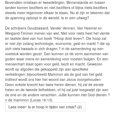
Bovendien ontstaan er tweedelingen. Binnenslands en tussen
landen komen bezitters en niet-bezitters of bijna-niets-bezitters
steeds meer tegenover elkaar te staan. Nu al zijn er tekenen dat
de spanning oploopt in de wereld. Is er een uitweg?
De schrijvers Goudzwaard, Vander Vennen, Van Heemst en
Weigand-Timmer menen van wel. Niet voor niets heet het vierde
en laatste deel van hun boek ?Hoop doet leven?. Die hoop zal
er niet zijn zolang technologie, economie, geld en markt ? die op
zich niets kwaads in zich dragen ? in de samenleving op een
voetstuk worden gezet. Dan kunnen ze de vorm aannemen van
goden waar mens en samenleving voor moeten buigen. En een
mensenhart staat open voor geld, bezit en macht. Gewezen
wordt op afgoden die gekoppeld zijn aan specifieke
verleidingen: bijvoorbeeld Mammon als de god van het geld.
Indirect wordt ons hier het woord van Jezus voorgehouden:
Geen enkele knecht kan twee heren dienen: hij zal de eerste
haten en de tweede liefhebben, of hij zal juist toegewijd zijn aan
de ene en de andere verachten. Jullie kunnen niet God dienen ?
n de mammon (Lucas 16:13).
Lees meer: Is er hoop in tijden van crisis? (2)