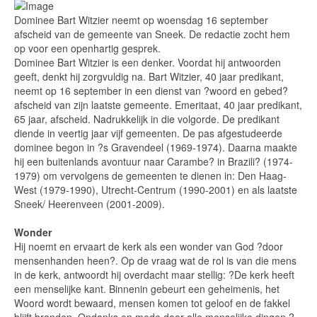
Dominee Bart Witzier neemt op woensdag 16 september
afscheid van de gemeente van Sneek. De redactie zocht hem
op voor een openhartig gesprek.
Dominee Bart Witzier is een denker. Voordat hij antwoorden
geeft, denkt hij zorgvuldig na. Bart Witzier, 40 jaar predikant,
neemt op 16 september in een dienst van ?woord en gebed?
afscheid van zijn laatste gemeente. Emeritaat, 40 jaar predikant,
65 jaar, afscheid. Nadrukkelijk in die volgorde. De predikant
diende in veertig jaar vijf gemeenten. De pas afgestudeerde
dominee begon in ?s Gravendeel (1969-1974). Daarna maakte
hij een buitenlands avontuur naar Carambe? in Brazili? (1974-
1979) om vervolgens de gemeenten te dienen in: Den Haag-
West (1979-1990), Utrecht-Centrum (1990-2001) en als laatste
Sneek/ Heerenveen (2001-2009).
Wonder
Hij noemt en ervaart de kerk als een wonder van God ?door
mensenhanden heen?. Op de vraag wat de rol is van die mens
in de kerk, antwoordt hij overdacht maar stellig: ?De kerk heeft
een menselijke kant. Binnenin gebeurt een geheimenis, het
Woord wordt bewaard, mensen komen tot geloof en de fakkel