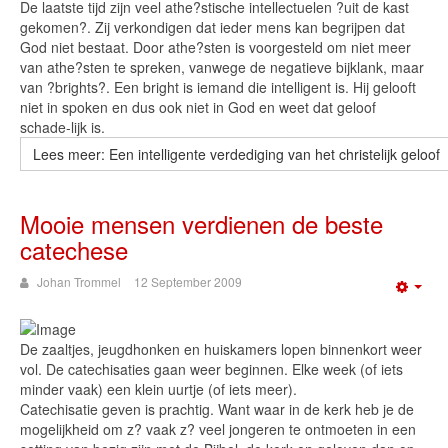
De laatste tijd zijn veel athe?stische intellectuelen ?uit de kast
gekomen?. Zij verkondigen dat ieder mens kan begrijpen dat
God niet bestaat. Door athe?sten is voorgesteld om niet meer
van athe?sten te spreken, vanwege de negatieve bijklank, maar
van ?brights?. Een bright is iemand die intelligent is. Hij gelooft
niet in spoken en dus ook niet in God en weet dat geloof
schade-lijk is.
Lees meer: Een intelligente verdediging van het christelijk geloof
Mooie mensen verdienen de beste
catechese
Johan Trommel
12 September 2009
Emp
De zaaltjes, jeugdhonken en huiskamers lopen binnenkort weer
vol. De catechisaties gaan weer beginnen. Elke week (of iets
minder vaak) een klein uurtje (of iets meer).
Catechisatie geven is prachtig. Want waar in de kerk heb je de
mogelijkheid om z? vaak z? veel jongeren te ontmoeten in een