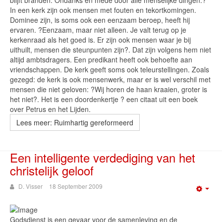
blijft branden. Ondanks en mede door alle menselijke dingen.?
In een kerk zijn ook mensen met fouten en tekortkomingen.
Dominee zijn, is soms ook een eenzaam beroep, heeft hij
ervaren. ?Eenzaam, maar niet alleen. Je valt terug op je
kerkenraad als het goed is. Er zijn ook mensen waar je bij
uithuilt, mensen die steunpunten zijn?. Dat zijn volgens hem niet
altijd ambtsdragers. Een predikant heeft ook behoefte aan
vriendschappen. De kerk geeft soms ook teleurstellingen. Zoals
gezegd: de kerk is ook mensenwerk, maar er is wel verschil met
mensen die niet geloven: ?Wij horen de haan kraaien, groter is
het niet?. Het is een doordenkertje ? een citaat uit een boek
over Petrus en het Lijden.
Lees meer: Ruimhartig gereformeerd
Een intelligente verdediging van het
christelijk geloof
D. Visser
18 September 2009
Emp
Godsdienst is een gevaar voor de samenleving en de