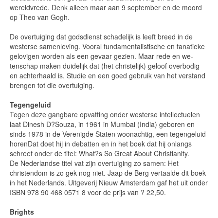
wereldvrede. Denk alleen maar aan 9 september en de moord
op Theo van Gogh.
De overtuiging dat godsdienst schadelijk is leeft breed in de
westerse samenleving. Vooral fundamentalistische en fanatieke
gelovigen worden als een gevaar gezien. Maar rede en we-
tenschap maken duidelijk dat (het christelijk) geloof overbodig
en achterhaald is. Studie en een goed gebruik van het verstand
brengen tot die overtuiging.
Tegengeluid
Tegen deze gangbare opvatting onder westerse intellectuelen
laat Dinesh D?Souza, in 1961 in Mumbai (India) geboren en
sinds 1978 in de Verenigde Staten woonachtig, een tegengeluid
horenDat doet hij in debatten en in het boek dat hij onlangs
schreef onder de titel: What?s So Great About Christianity.
De Nederlandse titel vat zijn overtuiging zo samen: Het
christendom is zo gek nog niet. Jaap de Berg vertaalde dit boek
in het Nederlands. Uitgeverij Nieuw Amsterdam gaf het uit onder
ISBN 978 90 468 0571 8 voor de prijs van ? 22,50.
Brights