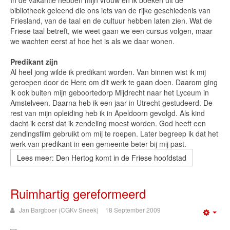
In de vakantie hebben mijn vrouw en ik boeken uit de
bibliotheek geleend die ons iets van de rijke geschiedenis van
Friesland, van de taal en de cultuur hebben laten zien. Wat de
Friese taal betreft, wie weet gaan we een cursus volgen, maar
we wachten eerst af hoe het is als we daar wonen.
Predikant zijn
Al heel jong wilde ik predikant worden. Van binnen wist ik mij
geroepen door de Here om dit werk te gaan doen. Daarom ging
ik ook buiten mijn geboortedorp Mijdrecht naar het Lyceum in
Amstelveen. Daarna heb ik een jaar in Utrecht gestudeerd. De
rest van mijn opleiding heb ik in Apeldoorn gevolgd. Als kind
dacht ik eerst dat ik zendeling moest worden. God heeft een
zendingsfilm gebruikt om mij te roepen. Later begreep ik dat het
werk van predikant in een gemeente beter bij mij past.
Lees meer: Den Hertog komt in de Friese hoofdstad
Ruimhartig gereformeerd
Jan Bargboer (CGKv Sneek)
18 September 2009
Emp