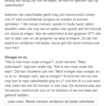
setting van bezig zijn met de Bijbel, de kerk en geloven dan op
catechisatie?
Iedereen die catechisatie geeft mag zich bevoorrecht voelen
met z? veel verschillende jongens en meiden te kunnen
optrekken ? die mooie mensen, parels in Gods hand; alleen
beseffen velen dat nog niet en weten niet (goed) wat het inhoudt
om Jezus te volgen. Aan de catecheten is het gegeven d??r iets
van te laten zien en de jongeren op weg te helpen. Ze zijn het
waard en verdienen het beste; Jezus gaf Zijn leven immers ook
voor hen!
Vroeger en nu
?Het is niet meer zoals vroeger?, zucht iemand. ?Nee,
inderdaad?, zegt een ander blij, ?het is niet meer zoals het
was?. Dat kan trouwens ook niet. Want vroeger was vroeger en
nu is nu. Vroeger (ach, wat is vroeger? Ik herinner het me ook
nog toen ik naar catechisatie ging en z? oud ben ik nu ook weer
niet) zaten we met 20 mensen in een zaal. De dominee was aan
het woord, overhoorde ons om te checken of we ons lesje wel
geleerd hadden.
Lees meer: Mooie mensen verdienen de beste catechese