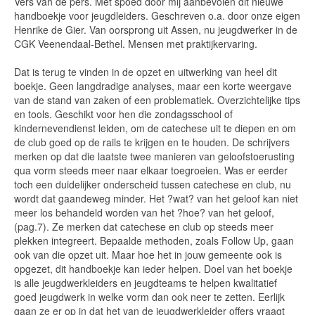
Vers van de pers. Met spoed door mij aanbevolen dit nieuwe
handboekje voor jeugdleiders. Geschreven o.a. door onze eigen
Henrike de Gier. Van oorsprong uit Assen, nu jeugdwerker in de
CGK Veenendaal-Bethel. Mensen met praktijkervaring.
Dat is terug te vinden in de opzet en uitwerking van heel dit
boekje. Geen langdradige analyses, maar een korte weergave
van de stand van zaken of een problematiek. Overzichtelijke tips
en tools. Geschikt voor hen die zondagsschool of
kindernevendienst leiden, om de catechese uit te diepen en om
de club goed op de rails te krijgen en te houden. De schrijvers
merken op dat die laatste twee manieren van geloofstoerusting
qua vorm steeds meer naar elkaar toegroeien. Was er eerder
toch een duidelijker onderscheid tussen catechese en club, nu
wordt dat gaandeweg minder. Het ?wat? van het geloof kan niet
meer los behandeld worden van het ?hoe? van het geloof,
(pag.7). Ze merken dat catechese en club op steeds meer
plekken integreert. Bepaalde methoden, zoals Follow Up, gaan
ook van die opzet uit. Maar hoe het in jouw gemeente ook is
opgezet, dit handboekje kan ieder helpen. Doel van het boekje
is alle jeugdwerkleiders en jeugdteams te helpen kwalitatief
goed jeugdwerk in welke vorm dan ook neer te zetten. Eerlijk
gaan ze er op in dat het van de jeugdwerkleider offers vraagt