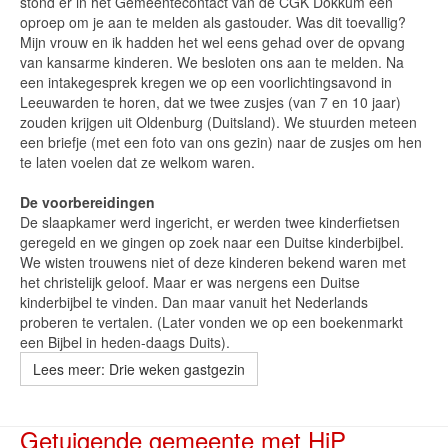
stond er in het Gemeentecontact van de CGK Dokkum een
oproep om je aan te melden als gastouder. Was dit toevallig?
Mijn vrouw en ik hadden het wel eens gehad over de opvang
van kansarme kinderen. We besloten ons aan te melden. Na
een intakegesprek kregen we op een voorlichtingsavond in
Leeuwarden te horen, dat we twee zusjes (van 7 en 10 jaar)
zouden krijgen uit Oldenburg (Duitsland). We stuurden meteen
een briefje (met een foto van ons gezin) naar de zusjes om hen
te laten voelen dat ze welkom waren.
De voorbereidingen
De slaapkamer werd ingericht, er werden twee kinderfietsen
geregeld en we gingen op zoek naar een Duitse kinderbijbel.
We wisten trouwens niet of deze kinderen bekend waren met
het christelijk geloof. Maar er was nergens een Duitse
kinderbijbel te vinden. Dan maar vanuit het Nederlands
proberen te vertalen. (Later vonden we op een boekenmarkt
een Bijbel in heden-daags Duits).
Lees meer: Drie weken gastgezin
Getuigende gemeente met HiP