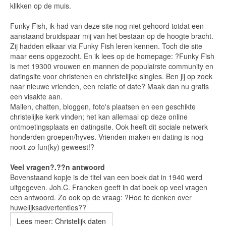
klikken op de muis.
Funky Fish, ik had van deze site nog niet gehoord totdat een
aanstaand bruidspaar mij van het bestaan op de hoogte bracht.
Zij hadden elkaar via Funky Fish leren kennen. Toch die site
maar eens opgezocht. En ik lees op de homepage: ?Funky Fish
is met 19300 vrouwen en mannen de populairste community en
datingsite voor christenen en christelijke singles. Ben jij op zoek
naar nieuwe vrienden, een relatie of date? Maak dan nu gratis
een visakte aan.
Mailen, chatten, bloggen, foto's plaatsen en een geschikte
christelijke kerk vinden; het kan allemaal op deze online
ontmoetingsplaats en datingsite. Ook heeft dit sociale netwerk
honderden groepen/hyves. Vrienden maken en dating is nog
nooit zo fun(ky) geweest!?
Veel vragen?.??n antwoord
Bovenstaand kopje is de titel van een boek dat in 1940 werd
uitgegeven. Joh.C. Francken geeft in dat boek op veel vragen
een antwoord. Zo ook op de vraag: ?Hoe te denken over
huwelijksadvertenties??
Lees meer: Christelijk daten