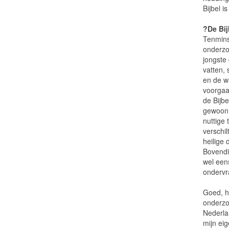
Bijbel i
?De Bi
Tenmins
onderzo
jongste
vatten, 
en de w
voorgaan
de Bijb
gewoon 
nuttige 
verschil
heilige 
Bovendie
wel een
ondervr
Goed, h
onderzo
Nederla
mijn ei