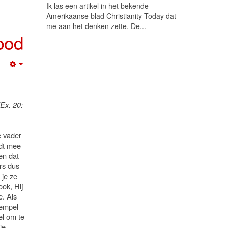
Ik las een artikel in het bekende
Amerikaanse blad Christianity Today dat
me aan het denken zette. De...
bod
Empty
Ex. 20:
e vader
dt mee
en dat
rs dus
 je ze
ook, Hij
. Als
tempel
el om te
ie