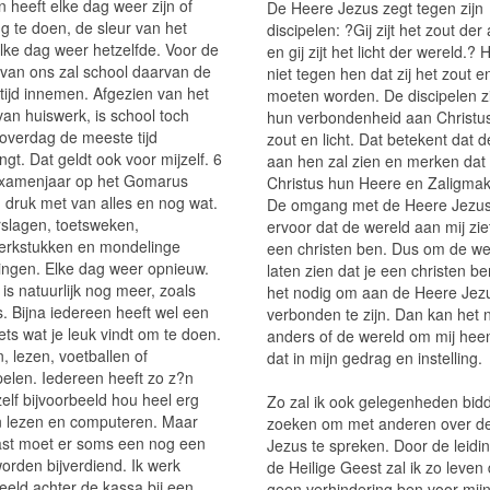
 heeft elke dag weer zijn of
De Heere Jezus zegt tegen zijn
g te doen, de sleur van het
discipelen: ?Gij zijt het zout der
Elke dag weer hetzelfde. Voor de
en gij zijt het licht der wereld.? H
van ons zal school daarvan de
niet tegen hen dat zij het zout en
tijd innemen. Afgezien van het
moeten worden. De discipelen zi
an huiswerk, is school toch
hun verbondenheid aan Christus
 overdag de meeste tijd
zout en licht. Dat betekent dat 
gt. Dat geldt ook voor mijzelf. 6
aan hen zal zien en merken dat
xamenjaar op het Gomarus
Christus hun Heere en Zaligmake
, druk met van alles en nog wat.
De omgang met de Heere Jezus
slagen, toetsweken,
ervoor dat de wereld aan mij ziet
werkstukken en mondelinge
een christen ben. Dus om de we
ingen. Elke dag weer opnieuw.
laten zien dat je een christen ben
is natuurlijk nog meer, zoals
het nodig om aan de Heere Jez
. Bijna iedereen heeft wel een
verbonden te zijn. Dan kan het n
ets wat je leuk vindt om te doen.
anders of de wereld om mij hee
, lezen, voetballen of
dat in mijn gedrag en instelling.
pelen. Iedereen heeft zo z?n
zelf bijvoorbeeld hou heel erg
Zo zal ik ook gelegenheden bid
n lezen en computeren. Maar
zoeken om met anderen over d
st moet er soms een nog een
Jezus te spreken. Door de leidi
orden bijverdiend. Ik werk
de Heilige Geest zal ik zo leven 
eeld achter de kassa bij een
geen verhindering ben voor mij