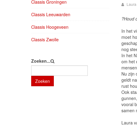
Classis Groningen
Laura
Classis Leeuwarden
?Houd de
Classis Hoogeveen
In het v
moet ho
Classis Zwolle
geschap
nog ste
In het N
Zoeken...
om het 
mensen 
Nu zijn
geldt n
Zoeken
rust ho
Ook sta
gunnen,
vooral 
samen m
Laura v