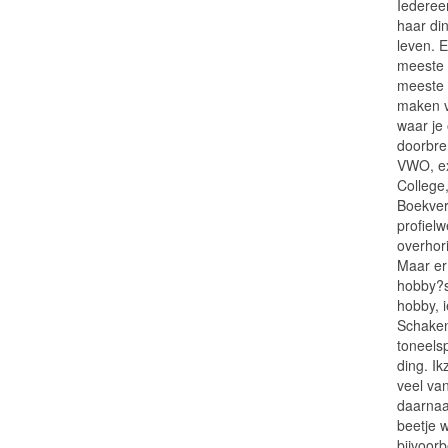
Iedereen
haar din
leven. 
meeste 
meeste 
maken v
waar je
doorbren
VWO, e
College
Boekver
profiel
overhor
Maar er 
hobby?s
hobby, i
Schaken
toneels
ding. Ik
veel va
daarnaa
beetje w
bijvoorb