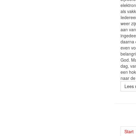
elektro
als vakk
Iederee
weer zi
aan van 
ingedee
daarna 
even vo
belangri
God. Ma
dag, va
een hokj
naar de
Lees 
Start