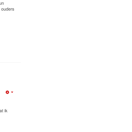
un
n ouders
Empty
at ik