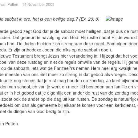
 van Putten
14 November 2009
 sabbat in ere, het is een heilige dag.? (Ex. 20: 8)
ierde gebod zegt God dat je de sabbat moet heiligen, dat je dus de rus
uden. Dat gebeurt in navolging van God: Hij rustte nadat Hij de wereld
en had. De Joden hielden zich streng aan deze regel. Sommigen doen
eds. Er zijn orthodoxe Joden die niks op de sabbath doen.
ieuwe Testament brengt Jezus hier verandering in, Hij zegt dat het voo
doel van deze rustdag en niet de regels omwille van de regels. Hij gen
op de sabbath, iets wat de Farizee?rs nemen Hem heel erg kwalijk n
 de meesten van ons niet meer zo streng in dat gebod als vroeger. De
atuurlijk nog steeds dat je rust mag houden op zondag. Je kunt bijvoorb
uden van school, en van je werk en meer tijd besteden aan familie en v
at er in het gebod dat je eigenlijk een ander de rust van de zondag mo
 zodat ook de ander op die dag uit kan rusten. De zondag is natuurlijk
bedoeld om dan als gemeente bij elkaar te komen voor een kerkdienst,
et de dingen van God bezig te zijn.
an Putten