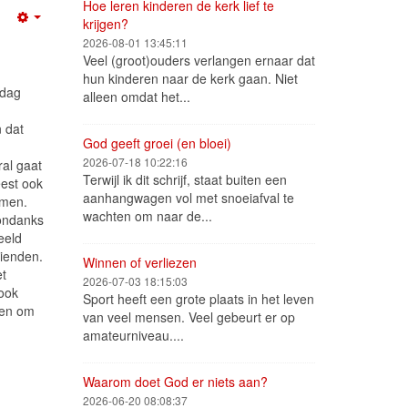
Hoe leren kinderen de kerk lief te
krijgen?
Empty
2026-08-01 13:45:11
Veel (groot)ouders verlangen ernaar dat
hun kinderen naar de kerk gaan. Niet
tdag
alleen omdat het...
 dat
God geeft groei (en bloei)
2026-07-18 10:22:16
ral gaat
Terwijl ik dit schrijf, staat buiten een
eest ook
aanhangwagen vol met snoeiafval te
emen.
wachten om naar de...
sondanks
eeld
rienden.
Winnen of verliezen
et
2026-07-03 18:15:03
 ook
Sport heeft een grote plaats in het leven
 en om
van veel mensen. Veel gebeurt er op
amateurniveau....
Waarom doet God er niets aan?
2026-06-20 08:08:37