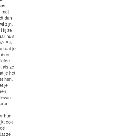
pas
t met
dt dan
il zijn,
Hij ze
ar huis.
s? Als
an dat je
ebben.
liefde
t als ze
t je het
et hen,
t je
een
 leven
deren
t
ar hun
jkt ook
 de
dat ze