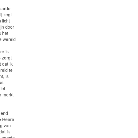
 aarde
ij zegt
 licht
jn door
 het
de wereld
r is.
 zorgt
 dat ik
reld te
t, is
us
iet
n merkt
dend
e Heere
ng van
dat ik
n naaste