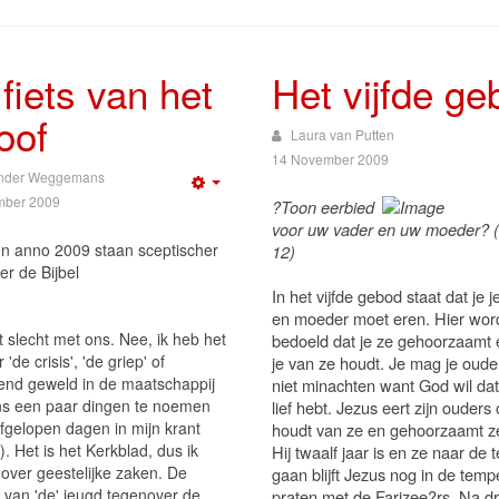
fiets van het
Het vijfde ge
oof
Laura van Putten
14 November 2009
nder Weggemans
Empty
mber 2009
?Toon eerbied
voor uw vader en uw moeder? (
n anno 2009 staan sceptischer
12)
er de Bijbel
In het vijfde gebod staat dat je j
en moeder moet eren. Hier wor
 slecht met ons. Nee, ik heb het
bedoeld dat je ze gehoorzaamt 
 'de crisis', 'de griep' of
je van ze houdt. Je mag je oude
nd geweld in de maatschappij
niet minachten want God wil dat
s een paar dingen te noemen
lief hebt. Jezus eert zijn ouders 
afgelopen dagen in mijn krant
houdt van ze en gehoorzaamt ze
. Het is het Kerkblad, dus ik
Hij twaalf jaar is en ze naar de 
 over geestelijke zaken. De
gaan blijft Jezus nog in de temp
 van 'de' jeugd tegenover de
praten met de Farizee?rs. Na dr