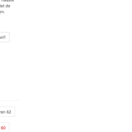
iet de
en.
n!!
van 62
60