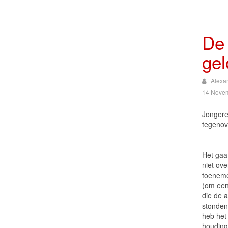
De 
gel
Alexa
14 Nove
Jongere
tegenov
Het gaat
niet over
toeneme
(om een
die de 
stonden)
heb het
houding