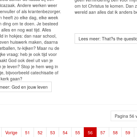
nicazaak. Andere werken weer
om tot Christus te komen. Dan z
envuller of als krantenbezorger.
wereld aan alles dat ik anders b
n heeft zo elke dag, elke week
jn ding om te doen. Je besteed
alles en nog wat tijd. Alles
ld in hokjes: dan naar school,
Lees meer: That?s the questio
even huiswerk maken, daarna
etballen, tv-kijken? Maar nu de
jke vraag: heb je ook tijd voor
akt God ook deel uit van je
n je leven? Stop je hem weg in
e, bijvoorbeeld catechisatie of
 kerk gaan?
meer: God en jouw leven
Pagina 56 
Vorige
51
52
53
54
55
56
57
58
59