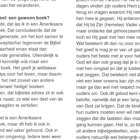
s aan het veranderen.
dagen vinden zijn ouders Hem 
terug en vragen waarom Hij nie
jbel: een gewoon boek?
hen mee is gegaan. Hij antwoor
te, dat las ik in een Amerikaans
dat Hij bij Zijn (hemelse) Vader w
ek. Dat concludeerde dat de
maar ondanks dat gehoorzaamt 
 generatie, om het kort samen te
toch en Hij gaat met hen mee na
sceptischer tegenover de Bijbel
Wat betekent dit dan nu voor on
aarheid ervan staat dan
het goed is mag je er van uit ga
de generaties. Uiteindelijk is
ouders het beste met je voor h
el kennelijk ook maar een
God wil dan ook graag dat je in 
boek. Het geeft je weliswaar
met hen omgaat en dat je luister
tips voor het leven, maar daarin
wat zeggen. Dat betekent niet da
t het niet zoveel van andere
niet een keer oneens kan zijn m
danwel 'heilige' boeken.
maar ga dan wel met respect me
n, dat bijbelse advies zit er ook
ouders om. Ook dit gebod kent 
s naast, zo wist een deel van de
belofte, namelijk dat je een lang
aagden te vertellen.
van God zal krijgen. Dat de kin
hun ouders moeten eren wil nie
et is een Amerikaans
zeggen dat die laatsten dan ma
ek, maar dit heb ik ook in
gang kunnen gaan. Het is, zo bli
nd wel vaker gehoord. Ook in
uit andere bijbelgedeelten, voor
gen omgeving. Iedere keer weer
ouders natuurlijk wel belangrijk 