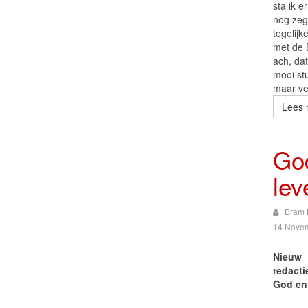
sta ik e
nog zeg
tegelijk
met de B
ach, da
mooi stu
maar ve
Lees 
Go
lev
Bram 
14 Nove
Nieuw
redactie
God en