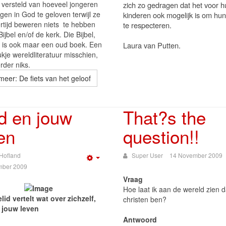
r versteld van hoeveel jongeren
zich zo gedragen dat het voor h
gen in God te geloven terwijl ze
kinderen ook mogelijk is om hu
ertijd beweren niets te hebben
te respecteren.
ijbel en/of de kerk. Die Bijbel,
t is ook maar een oud boek. Een
Laura van Putten.
kje wereldliteratuur misschien,
rder niks.
meer: De fiets van het geloof
d en jouw
That?s the
en
question!!
Hofland
Super User
14 November 2009
Empty
mber 2009
Vraag
Hoe laat ik aan de wereld zien d
lid vertelt wat over zichzelf,
christen ben?
 jouw leven
Antwoord