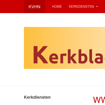
KVHN
HOME
KERKDIENSTEN
W
Kerkdiensten