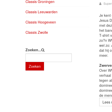
Classis Groningen
Super
Classis Leeuwarden
Je kent
Jesus D
Classis Hoogeveen
met dez
het band
Classis Zwolle
T-shirt 
zo?n WWJ
wel zo:
Zoeken...
dat hij 
meer.
Zwerve
Zoeken
Over WW
verhaal
tegen a
dominee
dominee 
de mens
Lees