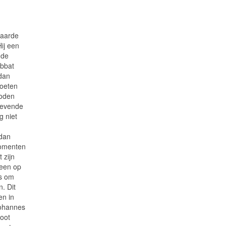
 aarde
ij een
 de
abbat
 dan
moeten
boden
 zevende
g niet
 dan
momenten
 zijn
leen op
ts om
. Dit
en in
Johannes
oot