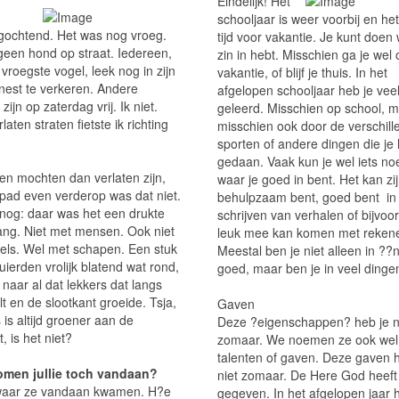
Eindelijk! Het
schooljaar is weer voorbij en het
gochtend. Het was nog vroeg.
tijd voor vakantie. Je kunt doen 
geen hond op straat. Iedereen,
zin in hebt. Misschien ga je wel 
 vroegste vogel, leek nog in zijn
vakantie, of blijf je thuis. In het
 nest te verkeren. Andere
afgelopen schooljaar heb je vee
ijn op zaterdag vrij. Ik niet.
geleerd. Misschien op school, 
laten straten fietste ik richting
misschien ook door de verschill
sporten of andere dingen die je
gedaan. Vaak kun je wel iets n
ten mochten dan verlaten zijn,
waar je goed in bent. Het kan zi
spad even verderop was dat niet.
behulpzaam bent, goed bent in
 nog: daar was het een drukte
schrijven van verhalen of bijvoo
ang. Niet met mensen. Ook niet
leuk mee kan komen met reken
els. Wel met schapen. Een stuk
Meestal ben je niet alleen in ??
kuierden vrolijk blatend wat rond,
goed, maar ben je in veel dinge
naar al dat lekkers dat langs
lt en de slootkant groeide. Tsja,
Gaven
 is altijd groener aan de
Deze ?eigenschappen? heb je n
, is het niet?
zomaar. We noemen ze ook wel
talenten of gaven. Deze gaven 
omen jullie toch vandaan?
niet zomaar. De Here God heeft
 waar ze vandaan kwamen. H?e
gegeven. In het afgelopen jaar 