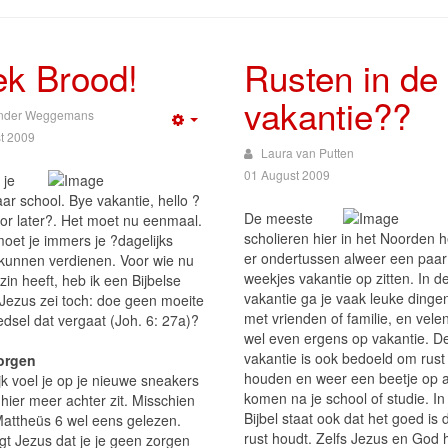
ek Brood!
Rusten in de
vakantie??
nder Weggemans
Empty
t 2009
Laura van Putten
01 August 2009
 je
ar school. Bye vakantie, hello ?
De meeste
oor later?. Het moet nu eenmaal.
scholieren hier in het Noorden 
moet je immers je ?dagelijks
er ondertussen alweer een paar
kunnen verdienen. Voor wie nu
weekjes vakantie op zitten. In d
zin heeft, heb ik een Bijbelse
vakantie ga je vaak leuke dinge
Jezus zei toch: doe geen moeite
met vrienden of familie, en vele
edsel dat vergaat (Joh. 6: 27a)?
wel even ergens op vakantie. D
vakantie is ook bedoeld om rust
orgen
houden en weer een beetje op 
jk voel je op je nieuwe sneakers
komen na je school of studie. In
hier meer achter zit. Misschien
Bijbel staat ook dat het goed is d
Mattheüs 6 wel eens gelezen.
rust houdt. Zelfs Jezus en God
gt Jezus dat je je geen zorgen