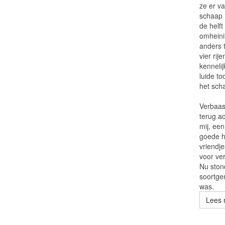
ze er v
schaap 
de helft
omheini
anders t
vier ri
kennelij
luide t
het sch
Verbaas
terug a
mij, een
goede he
vriendj
voor ve
Nu ston
soortge
was.
Lees 