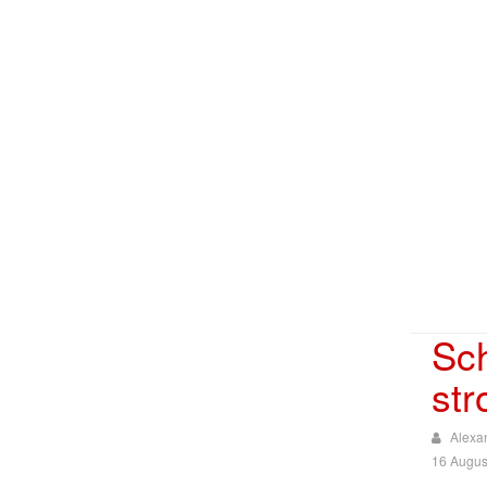
Sc
st
Alexa
16 Augus