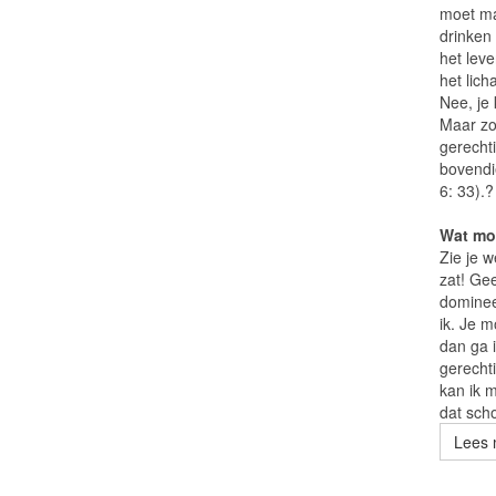
moet ma
drinken 
het lev
het lic
Nee, je 
Maar zoe
gerechti
bovendi
6: 33).?
Wat mo
Zie je w
zat! Gee
dominee
ik. Je 
dan ga i
gerecht
kan ik m
dat sch
Lees 