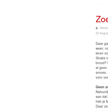
Zo
Alexa
22 Augus
Daar ga
weer, na
leren v
Straks 
brood? 
al geen 
smoes. 
voor vo
Geen z
Natuurli
aan dat 
heb je 
Daar ze