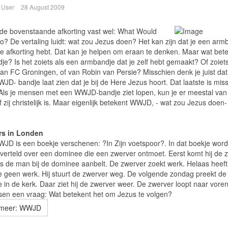
 User
28 August 2009
 de bovenstaande afkorting vast wel: What Would
o? De vertaling luidt: wat zou Jezus doen? Het kan zijn dat je een arm
e afkorting hebt. Dat kan je helpen om eraan te denken. Maar wat bet
je? Is het zoiets als een armbandje dat je zelf hebt gemaakt? Of zoiets
van FC Groningen, of van Robin van Persie? Misschien denk je juist dat
D- bandje laat zien dat je bij de Here Jezus hoort. Dat laatste is mis
 Als je mensen met een WWJD-bandje ziet lopen, kun je er meestal van
of zij christelijk is. Maar eigenlijk betekent WWJD, - wat zou Jezus doen
rs in Londen
JD is een boekje verschenen: ?In Zijn voetspoor?. In dat boekje word
 verteld over een dominee die een zwerver ontmoet. Eerst komt hij de 
ls de man bij de dominee aanbelt. De zwerver zoekt werk. Helaas heeft
 geen werk. Hij stuurt de zwerver weg. De volgende zondag preekt de
in de kerk. Daar ziet hij de zwerver weer. De zwerver loopt naar voren
en een vraag: Wat betekent het om Jezus te volgen?
 meer: WWJD