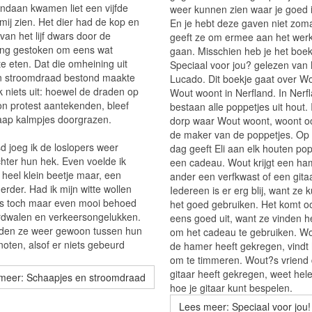
andaan kwamen liet een vijfde
weer kunnen zien waar je goed i
mij zien. Het dier had de kop en
En je hebt deze gaven niet zoma
 van het lijf dwars door de
geeft ze om ermee aan het werk
ng gestoken om eens wat
gaan. Misschien heb je het boek
e eten. Dat die omheining uit
Speciaal voor jou? gelezen van
jen stroomdraad bestond maakte
Lucado. Dit boekje gaat over Wo
k niets uit: hoewel de draden op
Wout woont in Nerfland. In Nerf
oon protest aantekenden, bleef
bestaan alle poppetjes uit hout. 
aap kalmpjes doorgrazen.
dorp waar Wout woont, woont oo
de maker van de poppetjes. Op
d joeg ik de loslopers weer
dag geeft Eli aan elk houten po
chter hun hek. Even voelde ik
een cadeau. Wout krijgt een ha
 heel klein beetje maar, een
ander een verfkwast of een gitaa
rder. Had ik mijn witte wollen
Iedereen is er erg blij, want ze
es toch maar even mooi behoed
het goed gebruiken. Het komt o
rdwalen en verkeersongelukken.
eens goed uit, want ze vinden h
den ze weer gewoon tussen hun
om het cadeau te gebruiken. Wo
noten, alsof er niets gebeurd
de hamer heeft gekregen, vindt 
om te timmeren. Wout?s vriend 
gitaar heeft gekregen, weet hel
meer: Schaapjes en stroomdraad
hoe je gitaar kunt bespelen.
Lees meer: Speciaal voor jou!