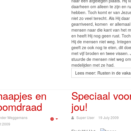
naar een afgelegen plaats. Hij v
daarheen om alleen te zijn en ru
hebben. Toch komt er van Jezus
niet zo veel terecht. Als Hij daar 
gearriveerd, komen er allemaal
mensen naar die kant van het m
en heeft Hij nog geen rust. Toch
Hij de mensen niet weg. Integend
geeft ze ook nog te eten, dit doe
met vijf broden en twee vissen.
stuurde de mensen niet weg omd
medelijden met ze had.
Lees meer: Rusten in de vaka
haapjes en
Speciaal voo
roomdraad
jou!
nder Weggemans
Super User
19 July 2009
Empty
t 2009