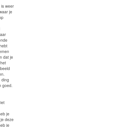
 is weer
waar je
op
l
maar
ende
 hebt
oemen
jn dat je
 het
rbeeld
en.
n ding
n goed.
iet
heb je
 je deze
heb je